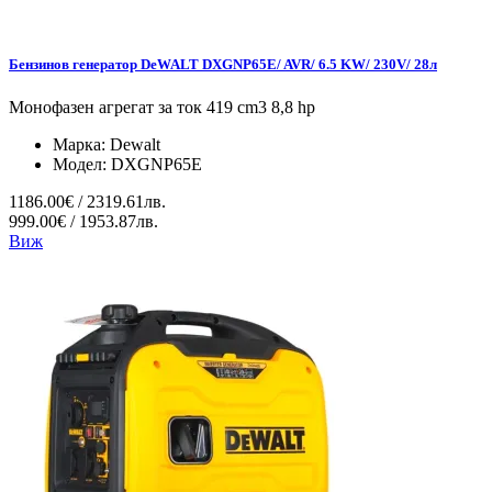
Бензинов генератор DeWALT DXGNP65E/ AVR/ 6.5 KW/ 230V/ 28л
Монофазен агрегат за ток 419 cm3 8,8 hp
Марка:
Dewalt
Модел:
DXGNP65E
1186.00€ / 2319.61лв.
999.00€ / 1953.87лв.
Виж