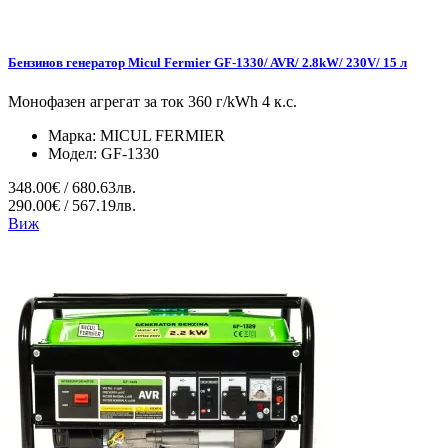
Бензинов генератор Micul Fermier GF-1330/ AVR/ 2.8kW/ 230V/ 15 л
Монофазен агрегат за ток 360 г/kWh 4 к.с.
Марка:
MICUL FERMIER
Модел:
GF-1330
348.00€ / 680.63лв.
290.00€ / 567.19лв.
Виж