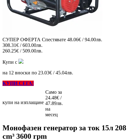
СУПЕР ОФЕРТА
Спестявате
48.06€ / 94.00лв.
308.31€ / 603.00лв.
260.25€ / 509.00лв.
Купи с
на 12 вноски по 23.03€ / 45.04лв.
КУПИ СЕГА!
Само за
24.48€ /
купи на изплащане
47.89лв.
на
месец
Монофазен генератор за ток 15л 208
cm³ 3600 rpm