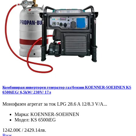
Комбиниран инверторен генератор газ/бензин KOENNER-SOEHNEN KS
6500iEG/ 6,5kW/ 230V/ 17л
Монофазен агрегат за ток LPG 28.6 A 12/8.3 V/А...
Марка:
KOENNER-SOEHNEN
Модел:
KS 6500iEG
1242.00€ / 2429.14лв.
Виж