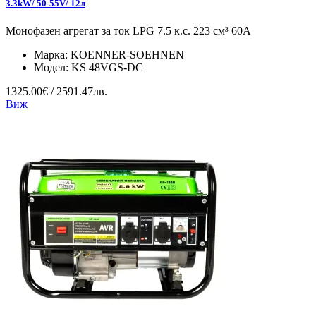
3.3kW/ 50-55V/ 12л
Монофазен агрегат за ток LPG 7.5 к.с. 223 см³ 60А
Марка:
KOENNER-SOEHNEN
Модел:
KS 48VGS-DC
1325.00€ / 2591.47лв.
Виж