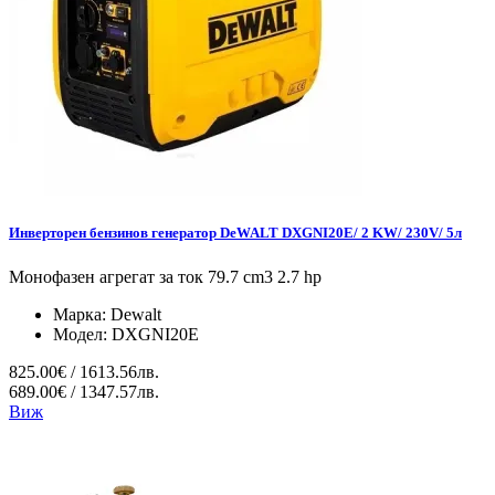
Инверторен бензинов генератор DeWALT DXGNI20E/ 2 KW/ 230V/ 5л
Монофазен агрегат за ток 79.7 cm3 2.7 hp
Марка:
Dewalt
Модел:
DXGNI20E
825.00€ / 1613.56лв.
689.00€ / 1347.57лв.
Виж