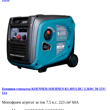
Бензинов генератор KOENNER-SOEHNEN KS 48VS-DC/ 3.3kW/ 50-55V/
12л
Монофазен агрегат за ток 7.5 к.с. 223 см³ 60А