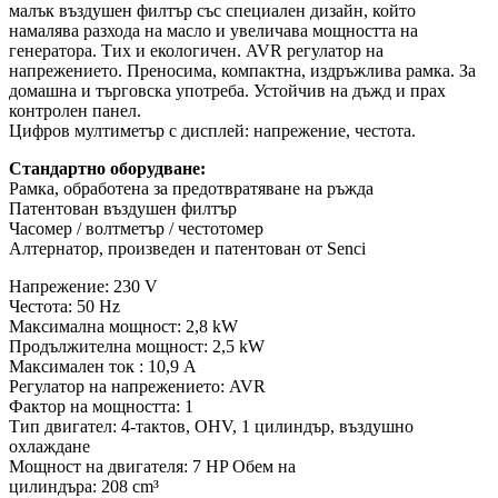
малък въздушен филтър със специален дизайн, който
намалява разхода на масло и увеличава мощността на
генератора. Тих и екологичен. AVR регулатор на
напрежението. Преносима, компактна, издръжлива рамка. За
домашна и търговска употреба. Устойчив на дъжд и прах
контролен панел.
Цифров мултиметър с дисплей: напрежение, честота.
Стандартно оборудване:
Рамка, обработена за предотвратяване на ръжда
Патентован въздушен филтър
Часомер / волтметър / честотомер
Алтернатор, произведен и патентован от Senci
Напрежение: 230 V
Честота: 50 Hz
Максимална мощност: 2,8 kW
Продължителна мощност: 2,5 kW
Максимален ток : 10,9 A
Регулатор на напрежението: AVR
Фактор на мощността: 1
Тип двигател: 4-тактов, OHV, 1 цилиндър, въздушно
охлаждане
Мощност на двигателя: 7 HP Обем на
цилиндъра: 208 cm³