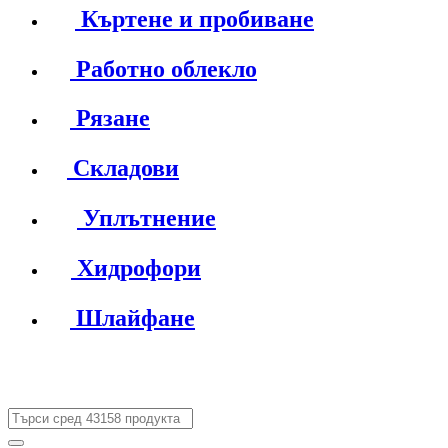
Къртене и пробиване
Работно облекло
Рязане
Складови
Уплътнение
Хидрофори
Шлайфане