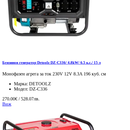
Бензинов генератор Detoolz DZ-C336/ 4.8kW/ 6.5 к.с./ 15 л
Монофазен агрега за ток 230V 12V 8.3A 196 куб. см
Марка:
DETOOLZ
Модел:
DZ-C336
270.00€ / 528.07лв.
Виж