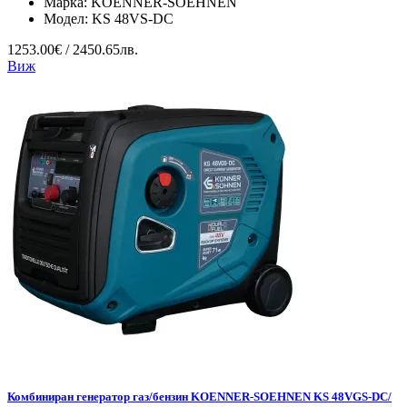
Марка:
KOENNER-SOEHNEN
Модел:
KS 48VS-DC
1253.00€ / 2450.65лв.
Виж
Комбиниран генератор газ/бензин KOENNER-SOEHNEN KS 48VGS-DC/