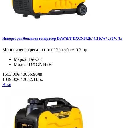
Инверторен бензинов генератор DeWALT DXGNI42E/ 4.2 KW/ 230V/ 8л
Монофазен агрегат за ток 175 куб.см 5.7 hp
Марка:
Dewalt
Модел:
DXGNI42E
1563.00€ / 3056.96лв.
1039.00€ / 2032.11лв.
Виж