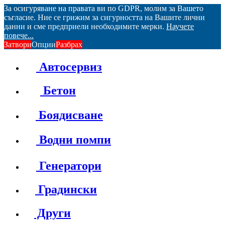
За осигуряване на правата ви по GDPR, молим за Вашето
съгласие. Ние се грижим за сигурността на Вашите лични
данни и сме предприели необходимите мерки.
Научете
повече...
Затвори
Опции
Разбрах
Автосервиз
Бетон
Боядисване
Водни помпи
Генератори
Градински
Други