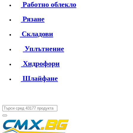
Работно облекло
Рязане
Складови
Уплътнение
Хидрофори
Шлайфане