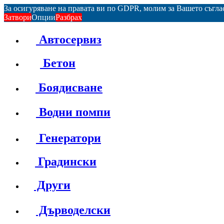
За осигуряване на правата ви по GDPR, молим за Вашето съгл
Затвори
Опции
Разбрах
Автосервиз
Бетон
Боядисване
Водни помпи
Генератори
Градински
Други
Дърводелски