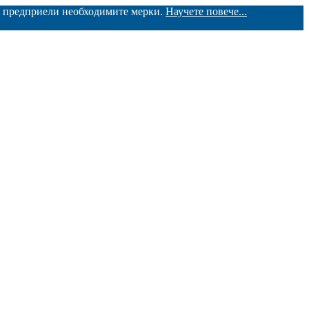
ме предприели необходимите мерки.
Научете повече...