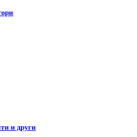
тори
ти и други