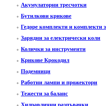
Акумулаторни тресчотки
Бутилкови крикове
Гедоре комплекти и комплекти 
Зарядни за електрически коли
Колички за инструменти
Крикове Крокодил
Подемници
Работни лампи и прожектори
Тежести за баланс
Хидравлични разпъвачки