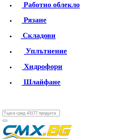
Работно облекло
Рязане
Складови
Уплътнение
Хидрофори
Шлайфане