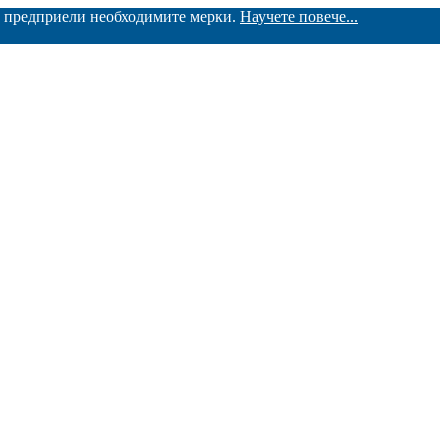
ме предприели необходимите мерки.
Научете повече...