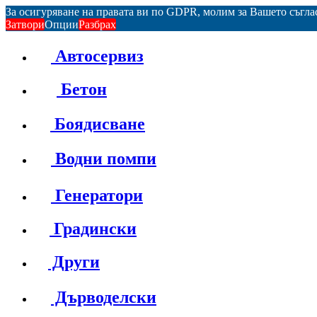
За осигуряване на правата ви по GDPR, молим за Вашето съгл
Затвори
Опции
Разбрах
Автосервиз
Бетон
Боядисване
Водни помпи
Генератори
Градински
Други
Дърводелски