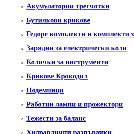
Акумулаторни тресчотки
Бутилкови крикове
Гедоре комплекти и комплекти 
Зарядни за електрически коли
Колички за инструменти
Крикове Крокодил
Подемници
Работни лампи и прожектори
Тежести за баланс
Хидравлични разпъвачки