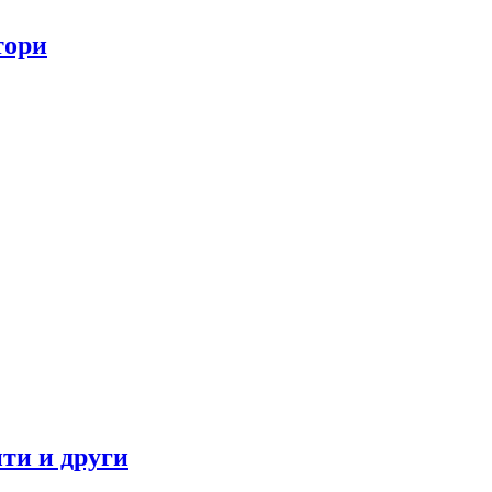
тори
ти и други