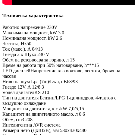
Техническа характеристика
Работно напрежение 230V
Максимална мощност, kW 3.0
Номинална мощност, kW 2.6
Честота, Hz50
Ток (макс.), A 04/13
Гнезда 2 x Шуко 230 V
Обем на резервоара за гориво, л 15
Време на работа при 50% натоварване, h***15
LED дисплейНапрежение във волтове, честота, брояч на
часове
Ниво на шум Lpa (7m)/Lwa, dB68/93
Гнездо 12V, A 12/8.3
модел двигателKS 210
Тип на двигателя Бензин/LPG 1-цилиндров, 4-тактов с
въздушно охлаждане
Мощност на двигателя, к.с./kW 7,0/5,15
Капацитет на двигателното масло, л 0,6
Обем, cm3 208
Интелигентна AVR система
Размери нето (ДxШxВ), мм 580x430x440