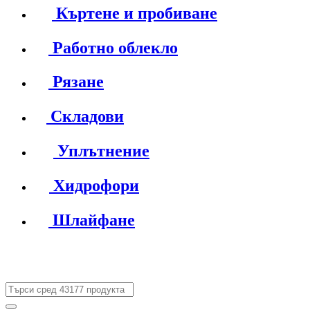
Къртене и пробиване
Работно облекло
Рязане
Складови
Уплътнение
Хидрофори
Шлайфане