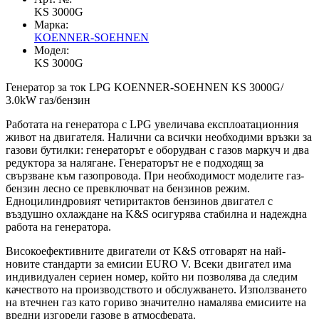
KS 3000G
Марка:
KOENNER-SOEHNEN
Модел:
KS 3000G
Генератор за ток LPG KOENNER-SOEHNEN KS 3000G/
3.0kW газ/бензин
Работата на генератора с LPG увеличава експлоатационния
живот на двигателя. Налични са всички необходими връзки за
газови бутилки: генераторът е оборудван с газов маркуч и два
редуктора за налягане. Генераторът не е подходящ за
свързване към газопровода. При необходимост моделите газ-
бензин лесно се превключват на бензинов режим.
Едноцилиндровият четиритактов бензинов двигател с
въздушно охлаждане на K&S осигурява стабилна и надеждна
работа на генератора.
Високоефективните двигатели от K&S отговарят на най-
новите стандарти за емисии EURO V. Всеки двигател има
индивидуален сериен номер, който ни позволява да следим
качеството на производството и обслужването. Използването
на втечнен газ като гориво значително намалява емисиите на
вредни изгорели газове в атмосферата.