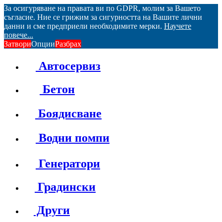
За осигуряване на правата ви по GDPR, молим за Вашето
съгласие. Ние се грижим за сигурността на Вашите лични
данни и сме предприели необходимите мерки.
Научете
повече...
Затвори
Опции
Разбрах
Автосервиз
Бетон
Боядисване
Водни помпи
Генератори
Градински
Други