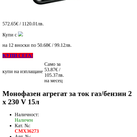
572.65€ / 1120.01лв.
Купи с
на 12 вноски по 50.68€ / 99.12лв.
КУПИ СЕГА!
Само за
53.87€ /
купи на изплащане
105.37лв.
на месец
Монофазен агрегат за ток газ/бензин 2
x 230 V 15л
Наличност:
Наличен
Кат. №:
CMX36273
Арт. №: