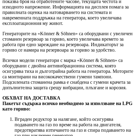
показва броя на отработените часове, текущата честота и
изходното напрежение. Информацията на дисплея помага за
правилната оценка на натоварването на системата и
навременната поддръжка на генератора, което увеличава
експлоатационния му живот.
Генераторите на «Könner & Söhnen» са оборудвани с увеличен
стоманен резервоар за гориво, което увеличава времето за
работа при едно зареждане на резервоара. Индикаторът за
гориво се намира на резервоара за гориво за удобство.
Всички модели генератори с марка «Könner & Söhnen» са
оборудвани с двойна антивибрационна система, която
осигурява тиха и дълготрайна работа на генератора. Моторите
са монтирани на висококачествени гумени тампони.
Подсилената стоманена рамка е снабдена с гумени крачета за
допълнителна защита срещу вибрации, плъзгане и корозия.
ОБХВАТ НА ДОСТАВКА
Пакетът съдържа всичко необходимо за използване на LPG
като гориво:
Вграден редуктор за налягане, който осигурява
подаването на газ по време на работа на двигателя,
предотвратява изтичането на газ и спира подаването на
газ при изключен генератор.