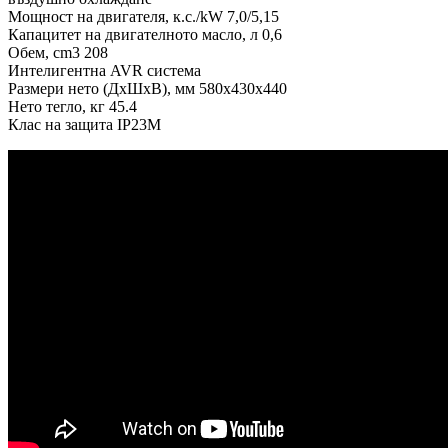
Мощност на двигателя, к.с./kW 7,0/5,15
Капацитет на двигателното масло, л 0,6
Обем, cm3 208
Интелигентна AVR система
Размери нето (ДxШxВ), мм 580x430x440
Нето тегло, кг 45.4
Клас на защита IP23M