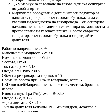
1,5 м маркуч за свързване на газова бутилка осигурява
по-удобна връзка.
Маркучът е оборудван с допълнителен редуктор за
налягане, прикрепен към газовата бутилка, за да се
увеличи надеждността на газопровода. Той осигурява
намаляване на налягането и елиминира възможността за
претоварване на газовата връзка. Просто свържете
генератора към газовата бутилка и стартирайте
двигателя.
Работно напрежение 230V
Максимална мощност, kW 3.0
Номинална мощност, kW 2.6
Честота, Hz50
Ток (макс.), A 04/13
Гнезда 2 x Шуко 230 V
Обем на резервоара за гориво, л 15
Време на работа при 50% натоварване, h***15
LED дисплейНапрежение във волтове, честота, брояч на
часове
Ниво на шум Lpa (7m)/Lwa, dB68/93
Гнездо 12V, A 12/8.3
модел двигателKS 210
Тип на двигателя Бензин/LPG 1-цилиндров, 4-тактов с
въздушно охлаждане