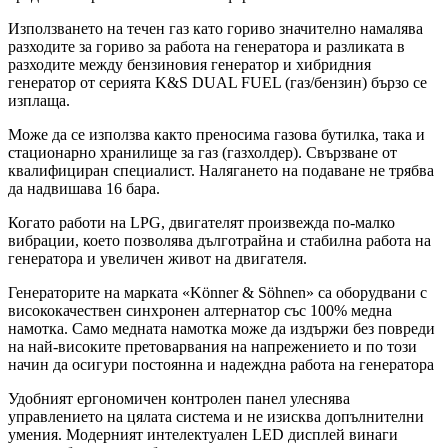
Използването на течен газ като гориво значително намалява
разходите за гориво за работа на генератора и разликата в
разходите между бензиновия генератор и хибридния
генератор от серията K&S DUAL FUEL (газ/бензин) бързо се
изплаща.
Може да се използва както преносима газова бутилка, така и
стационарно хранилище за газ (газхолдер). Свързване от
квалифициран специалист. Налягането на подаване не трябва
да надвишава 16 бара.
Когато работи на LPG, двигателят произвежда по-малко
вибрации, което позволява дълготрайна и стабилна работа на
генератора и увеличен живот на двигателя.
Генераторите на марката «Könner & Söhnen» са оборудвани с
висококачествен синхронен алтернатор със 100% медна
намотка. Само медната намотка може да издържи без повреди
на най-високите претоварвания на напрежението и по този
начин да осигури постоянна и надеждна работа на генератора
Удобният ергономичен контролен панел улеснява
управлението на цялата система и не изисква допълнителни
умения. Модерният интелектуален LED дисплей винаги