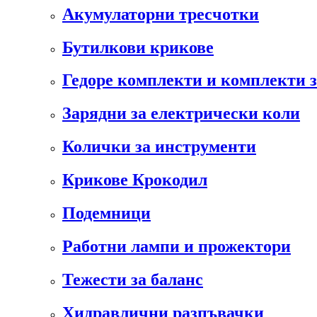
Акумулаторни тресчотки
Бутилкови крикове
Гедоре комплекти и комплекти 
Зарядни за електрически коли
Колички за инструменти
Крикове Крокодил
Подемници
Работни лампи и прожектори
Тежести за баланс
Хидравлични разпъвачки