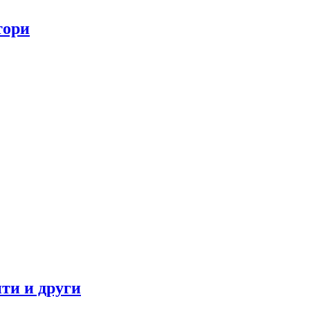
тори
ти и други