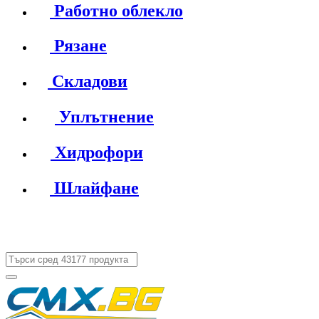
Работно облекло
Рязане
Складови
Уплътнение
Хидрофори
Шлайфане