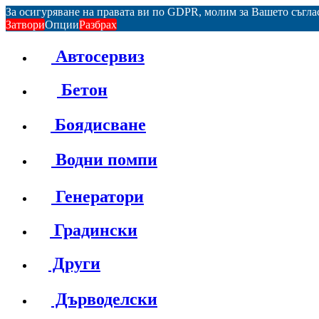
За осигуряване на правата ви по GDPR, молим за Вашето съгл
Затвори
Опции
Разбрах
Автосервиз
Бетон
Боядисване
Водни помпи
Генератори
Градински
Други
Дърводелски