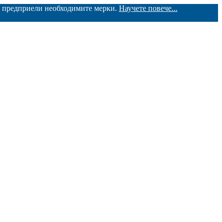
ме предприели необходимите мерки.
Научете повече...