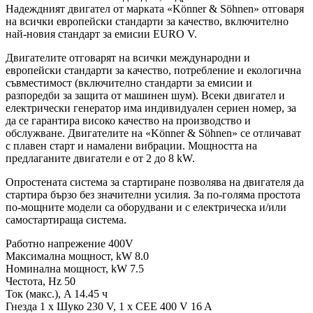
Надеждният двигател от марката «Könner & Söhnen» отговаря
на всички европейски стандарти за качество, включително
най-новия стандарт за емисии EURO V.
Двигателите отговарят на всички международни и
европейски стандарти за качество, потребление и екологична
съвместимост (включително стандарти за емисии и
разпоредби за защита от машинен шум). Всеки двигател и
електрически генератор има индивидуален сериен номер, за
да се гарантира високо качество на производство и
обслужване. Двигателите на «Könner & Söhnen» се отличават
с плавен старт и намалени вибрации. Мощността на
предлаганите двигатели е от 2 до 8 kW.
Опростената система за стартиране позволява на двигателя да
стартира бързо без значителни усилия. За по-голяма простота
по-мощните модели са оборудвани и с електрическа и/или
самостартираща система.
Работно напрежение 400V
Максимална мощност, kW 8.0
Номинална мощност, kW 7.5
Честота, Hz 50
Ток (макс.), A 14.45 ч
Гнезда 1 x Шуко 230 V, 1 x CEE 400 V 16 A