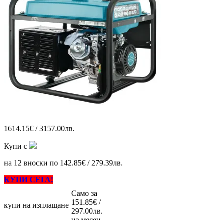
1614.15€ / 3157.00лв.
Купи с
на 12 вноски по 142.85€ / 279.39лв.
КУПИ СЕГА!
Само за
151.85€ /
купи на изплащане
297.00лв.
на месец