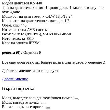
Модел двигател KS 440
Тип на двигателя Бензин 1-цилиндров, 4-тактов с въздушно
охлаждане
Мощност на двигателя, к.с./kW 18,0/13,24
Капацитет на двигателното масло, л 1.2
Обем, cm3 440
Интелигентна AVR система
Размери нето (ДxШxВ), мм 680×545×550
Нето тегло, кг 88,0
Клас на защита IP23M
ревюта (0) / Оценка: 0
Все още няма ревюта.. Бъдете пръв и дайте своето менение :)
Добавете мнение за този продукт
Добави мнение
Бърза поръчка
Моля, въведете валиден телефонен номер!
Моля, въведете имейл!
Вашата поръчка е приета.