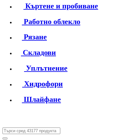
Къртене и пробиване
Работно облекло
Рязане
Складови
Уплътнение
Хидрофори
Шлайфане