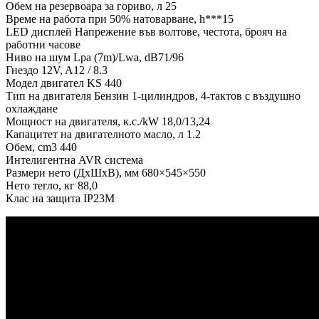
Обем на резервоара за гориво, л 25
Време на работа при 50% натоварване, h***15
LED дисплей Напрежение във волтове, честота, брояч на
работни часове
Ниво на шум Lpa (7m)/Lwa, dB71/96
Гнездо 12V, A12 / 8.3
Модел двигател KS 440
Тип на двигателя Бензин 1-цилиндров, 4-тактов с въздушно
охлаждане
Мощност на двигателя, к.с./kW 18,0/13,24
Капацитет на двигателното масло, л 1.2
Обем, cm3 440
Интелигентна AVR система
Размери нето (ДxШxВ), мм 680×545×550
Нето тегло, кг 88,0
Клас на защита IP23M