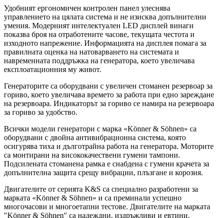
Удобният ергономичен контролен панел улеснява
управлението на цялата система и не изисква допълнителни
умения. Модерният интелектуален LED дисплей винаги
показва броя на отработените часове, текущата честота и
изходното напрежение. Информацията на дисплея помага за
правилната оценка на натоварването на системата и
навременната поддръжка на генератора, което увеличава
експлоатационния му живот.
Генераторите са оборудвани с увеличен стоманен резервоар за
гориво, което увеличава времето за работа при едно зареждане
на резервоара. Индикаторът за гориво се намира на резервоара
за гориво за удобство.
Всички модели генератори с марка «Könner & Söhnen» са
оборудвани с двойна антивибрационна система, която
осигурява тиха и дълготрайна работа на генератора. Моторите
са монтирани на висококачествени гумени тампони.
Подсилената стоманена рамка е снабдена с гумени крачета за
допълнителна защита срещу вибрации, плъзгане и корозия.
Двигателите от серията K&S са специално разработени за
марката «Könner & Söhnen» и са преминали успешно
многочасови и многоетапни тестове. Двигателите на марката
"Könner & Söhnen" са надеждни, издръжливи и евтини.