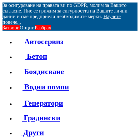
За осигуряване на правата ви по GDPR, молим за Вашето
съгласие. Ние се грижим за сигурността на Вашите лични
данни и сме предприели необходимите мерки.
Научете
повече...
Затвори
Опции
Разбрах
Автосервиз
Бетон
Боядисване
Водни помпи
Генератори
Градински
Други