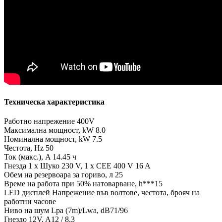
Техническа характеристика
Работно напрежение 400V
Максимална мощност, kW 8.0
Номинална мощност, kW 7.5
Честота, Hz 50
Ток (макс.), A 14.45 ч
Гнезда 1 x Шуко 230 V, 1 x CEE 400 V 16 A
Обем на резервоара за гориво, л 25
Време на работа при 50% натоварване, h***15
LED дисплей Напрежение във волтове, честота, брояч на
работни часове
Ниво на шум Lpa (7m)/Lwa, dB71/96
Гнездо 12V, A12 / 8.3