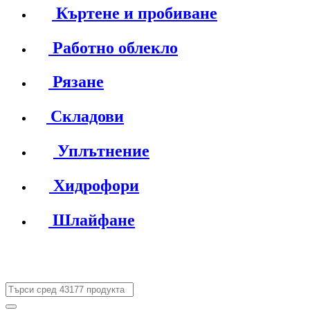
Къртене и пробиване
Работно облекло
Рязане
Складови
Уплътнение
Хидрофори
Шлайфане