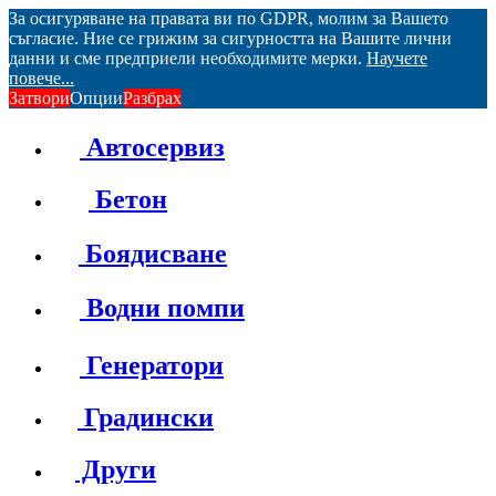
За осигуряване на правата ви по GDPR, молим за Вашето
съгласие. Ние се грижим за сигурността на Вашите лични
данни и сме предприели необходимите мерки.
Научете
повече...
Затвори
Опции
Разбрах
Автосервиз
Бетон
Боядисване
Водни помпи
Генератори
Градински
Други