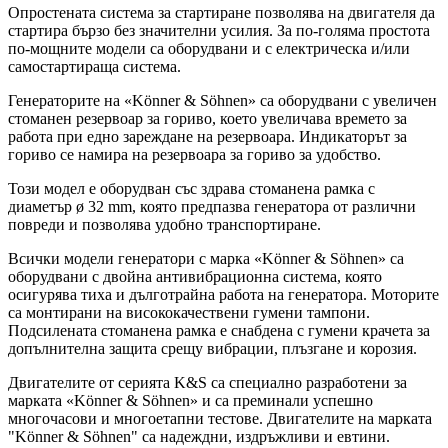
Опростената система за стартиране позволява на двигателя да
стартира бързо без значителни усилия. За по-голяма простота
по-мощните модели са оборудвани и с електрическа и/или
самостартираща система.
Генераторите на «Könner & Söhnen» са оборудвани с увеличен
стоманен резервоар за гориво, което увеличава времето за
работа при едно зареждане на резервоара. Индикаторът за
гориво се намира на резервоара за гориво за удобство.
Този модел е оборудван със здрава стоманена рамка с
диаметър ø 32 mm, която предпазва генератора от различни
повреди и позволява удобно транспортиране.
Всички модели генератори с марка «Könner & Söhnen» са
оборудвани с двойна антивибрационна система, която
осигурява тиха и дълготрайна работа на генератора. Моторите
са монтирани на висококачествени гумени тампони.
Подсилената стоманена рамка е снабдена с гумени крачета за
допълнителна защита срещу вибрации, плъзгане и корозия.
Двигателите от серията K&S са специално разработени за
марката «Könner & Söhnen» и са преминали успешно
многочасови и многоетапни тестове. Двигателите на марката
"Könner & Söhnen" са надеждни, издръжливи и евтини.