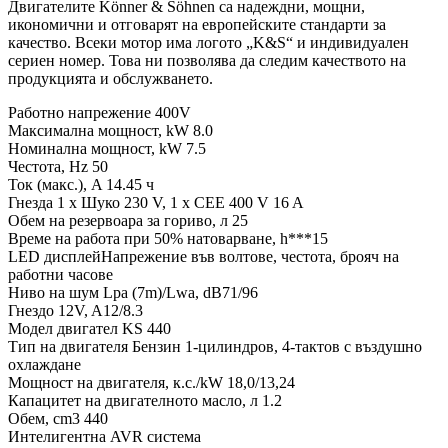
Двигателите Könner & Söhnen са надеждни, мощни,
икономични и отговарят на европейските стандарти за
качество. Всеки мотор има логото „K&S“ и индивидуален
сериен номер. Това ни позволява да следим качеството на
продукцията и обслужването.
Работно напрежение 400V
Максимална мощност, kW 8.0
Номинална мощност, kW 7.5
Честота, Hz 50
Ток (макс.), A 14.45 ч
Гнезда 1 x Шуко 230 V, 1 x CEE 400 V 16 A
Обем на резервоара за гориво, л 25
Време на работа при 50% натоварване, h***15
LED дисплейНапрежение във волтове, честота, брояч на
работни часове
Ниво на шум Lpa (7m)/Lwa, dB71/96
Гнездо 12V, A12/8.3
Модел двигател KS 440
Тип на двигателя Бензин 1-цилиндров, 4-тактов с въздушно
охлаждане
Мощност на двигателя, к.с./kW 18,0/13,24
Капацитет на двигателното масло, л 1.2
Обем, cm3 440
Интелигентна AVR система