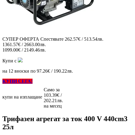
СУПЕР ОФЕРТА
Спестявате
262.57€ / 513.54лв.
1361.57€ / 2663.00лв.
1099.00€ / 2149.46лв.
Купи с
на 12 вноски по 97.26€ / 190.22лв.
КУПИ СЕГА!
Само за
103.39€ /
купи на изплащане
202.21лв.
на месец
Трифазен агрегат за ток 400 V 440cm3
25л