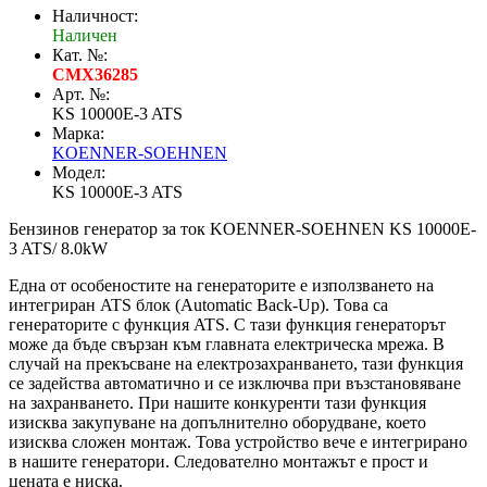
Наличност:
Наличен
Кат. №:
CMX36285
Арт. №:
KS 10000E-3 ATS
Марка:
KOENNER-SOEHNEN
Модел:
KS 10000E-3 ATS
Бензинов генератор за ток KOENNER-SOEHNEN KS 10000E-
3 ATS/ 8.0kW
Една от особеностите на генераторите е използването на
интегриран ATS блок (Automatic Back-Up). Това са
генераторите с функция ATS. С тази функция генераторът
може да бъде свързан към главната електрическа мрежа. В
случай на прекъсване на електрозахранването, тази функция
се задейства автоматично и се изключва при възстановяване
на захранването. При нашите конкуренти тази функция
изисква закупуване на допълнително оборудване, което
изисква сложен монтаж. Това устройство вече е интегрирано
в нашите генератори. Следователно монтажът е прост и
цената е ниска.