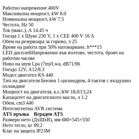
Работно напрежение 400V
Максимална мощност, kW 8.0
Номинална мощност, kW 7.5
Честота, Hz 50
Ток (макс.), A 14.45 ч
Гнезда 1 x Шуко 230 V, 1 x CEE 400 V 16 A
Обем на резервоара за гориво, л 25
Време на работа при 50% натоварване, h***15
LED дисплейНапрежение във волтове, честота, брояч на
работни часове
Ниво на шум Lpa (7m)/Lwa, dB71/96
Гнездо 12V, A12/8.3
Модел двигател KS 440
Тип на двигателя Бензин 1-цилиндров, 4-тактов с въздушно
охлаждане
Мощност на двигателя, к.с./kW 18,0/13,24
Капацитет на двигателното масло, л 1.2
Обем, cm3 440
Интелигентна AVR система
ATS връзка Вграден ATS
Размери нето (ДxШxВ), мм 680×545×550
Нето тегло, кг 89.2
Клас на защита IP23M