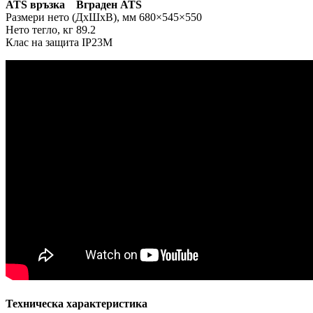
ATS връзка Вграден ATS
Размери нето (ДxШxВ), мм 680×545×550
Нето тегло, кг 89.2
Клас на защита IP23M
Техническа характеристика