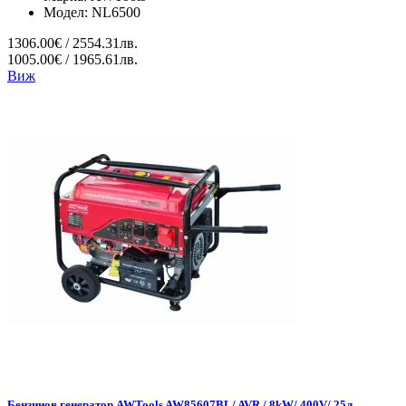
Модел:
NL6500
1306.00€ / 2554.31лв.
1005.00€ / 1965.61лв.
Виж
Бензинов генератор AWTools AW85607BL/ AVR / 8kW/ 400V/ 25л