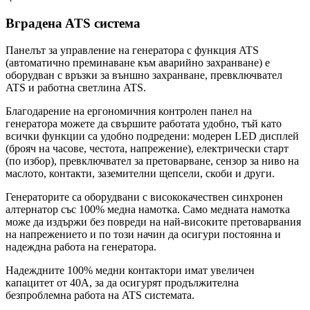
Вграденa ATS система
Панелът за управление на генератора с функция ATS
(автоматично преминаване към аварийно захранване) е
оборудван с връзки за външно захранване, превключвател
ATS и работна светлина ATS.
Благодарение на ергономичния контролен панел на
генератора можете да свършите работата удобно, тъй като
всички функции са удобно подредени: модерен LED дисплей
(брояч на часове, честота, напрежение), електрически старт
(по избор), превключвател за претоварване, сензор за ниво на
маслото, контакти, заземителни щепсели, скоби и други.
Генераторите са оборудвани с висококачествен синхронен
алтернатор със 100% медна намотка. Само медната намотка
може да издържи без повреди на най-високите претоварвания
на напрежението и по този начин да осигури постоянна и
надеждна работа на генератора.
Надеждните 100% медни контактори имат увеличен
капацитет от 40A, за да осигурят продължителна
безпроблемна работа на ATS системата.