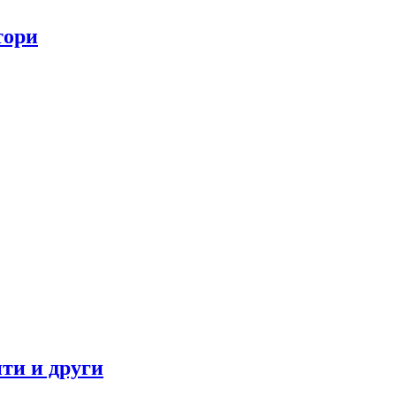
тори
ти и други