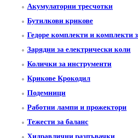
Акумулаторни тресчотки
Бутилкови крикове
Гедоре комплекти и комплекти 
Зарядни за електрически коли
Колички за инструменти
Крикове Крокодил
Подемници
Работни лампи и прожектори
Тежести за баланс
Хидравлични разпъвачки