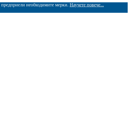
ме предприели необходимите мерки.
Научете повече...