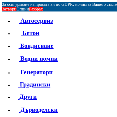
За осигуряване на правата ви по GDPR, молим за Вашето съгл
Затвори
Опции
Разбрах
Автосервиз
Бетон
Боядисване
Водни помпи
Генератори
Градински
Други
Дърводелски