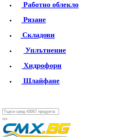
Работно облекло
Рязане
Складови
Уплътнение
Хидрофори
Шлайфане