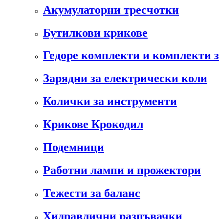
Акумулаторни тресчотки
Бутилкови крикове
Гедоре комплекти и комплекти 
Зарядни за електрически коли
Колички за инструменти
Крикове Крокодил
Подемници
Работни лампи и прожектори
Тежести за баланс
Хидравлични разпъвачки