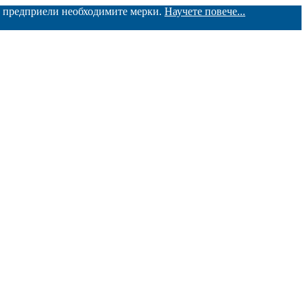
ме предприели необходимите мерки.
Научете повече...