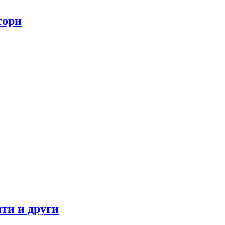
тори
ти и други