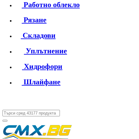
Работно облекло
Рязане
Складови
Уплътнение
Хидрофори
Шлайфане