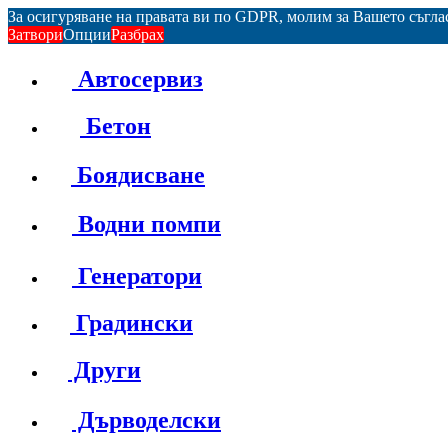
За осигуряване на правата ви по GDPR, молим за Вашето съгл
Затвори
Опции
Разбрах
Автосервиз
Бетон
Боядисване
Водни помпи
Генератори
Градински
Други
Дърводелски