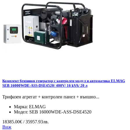
Комплект бензинов генератор с контролен модул и автоматика ELMAG
SEB 16000WDE-ASS-DSE4520/ 400V/ 16 kVA/ 20 л
Трифазен агрегат + контролен панел + външно...
Марка:
ELMAG
Модел:
SEB 16000WDE-ASS-DSE4520
18385.00€ / 35957.93лв.
Виж