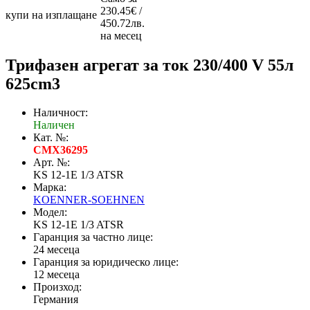
230.45€ /
купи на изплащане
450.72лв.
на месец
Трифазен агрегат за ток 230/400 V 55л
625cm3
Наличност:
Наличен
Кат. №:
CMX36295
Арт. №:
KS 12-1E 1/3 ATSR
Марка:
KOENNER-SOEHNEN
Модел:
KS 12-1E 1/3 ATSR
Гаранция за частно лице:
24 месеца
Гаранция за юридическо лице:
12 месеца
Произход:
Германия