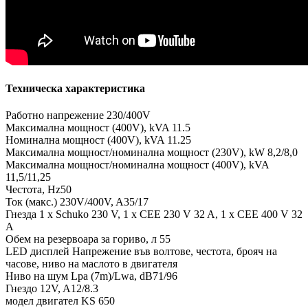
Техническа характеристика
Работно напрежение 230/400V
Максимална мощност (400V), kVA 11.5
Номинална мощност (400V), kVA 11.25
Максимална мощност/номинална мощност (230V), kW 8,2/8,0
Максимална мощност/номинална мощност (400V), kVA
11,5/11,25
Честота, Hz50
Ток (макс.) 230V/400V, A35/17
Гнезда 1 x Schuko 230 V, 1 x CEE 230 V 32 A, 1 x CEE 400 V 32
A
Обем на резервоара за гориво, л 55
LED дисплей Напрежение във волтове, честота, брояч на
часове, ниво на маслото в двигателя
Ниво на шум Lpa (7m)/Lwa, dB71/96
Гнездо 12V, A12/8.3
модел двигател KS 650