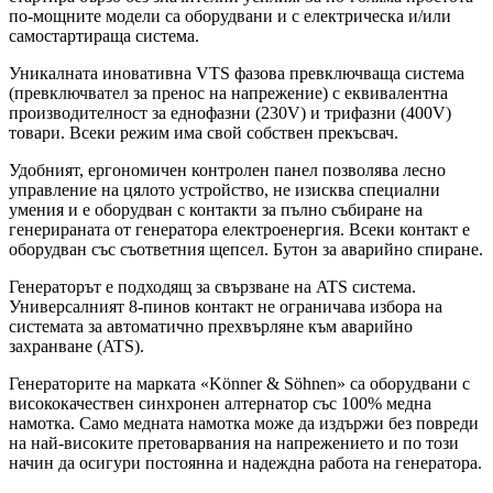
по-мощните модели са оборудвани и с електрическа и/или
самостартираща система.
Уникалната иновативна VTS фазова превключваща система
(превключвател за пренос на напрежение) с еквивалентна
производителност за еднофазни (230V) и трифазни (400V)
товари. Всеки режим има свой собствен прекъсвач.
Удобният, ергономичен контролен панел позволява лесно
управление на цялото устройство, не изисква специални
умения и е оборудван с контакти за пълно събиране на
генерираната от генератора електроенергия. Всеки контакт е
оборудван със съответния щепсел. Бутон за аварийно спиране.
Генераторът е подходящ за свързване на ATS система.
Универсалният 8-пинов контакт не ограничава избора на
системата за автоматично прехвърляне към аварийно
захранване (ATS).
Генераторите на марката «Könner & Söhnen» са оборудвани с
висококачествен синхронен алтернатор със 100% медна
намотка. Само медната намотка може да издържи без повреди
на най-високите претоварвания на напрежението и по този
начин да осигури постоянна и надеждна работа на генератора.