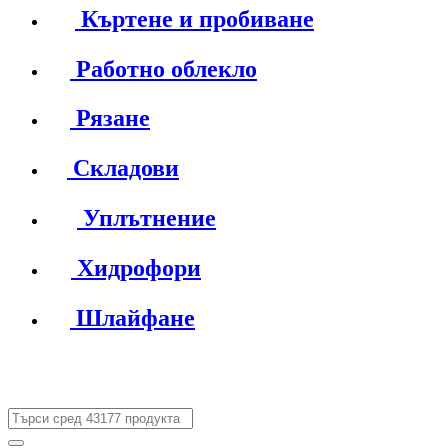
Къртене и пробиване
Работно облекло
Рязане
Складови
Уплътнение
Хидрофори
Шлайфане