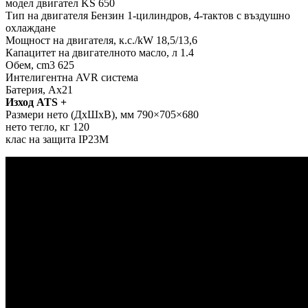
модел двигател KS 650
Тип на двигателя Бензин 1-цилиндров, 4-тактов с въздушно
охлаждане
Мощност на двигателя, к.с./kW 18,5/13,6
Капацитет на двигателното масло, л 1.4
Обем, cm3 625
Интелигентна AVR система
Батерия, Ах21
Изход ATS +
Размери нето (ДxШxВ), мм 790×705×680
нето тегло, кг 120
клас на защита IP23M