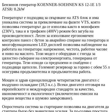
Бензинов генератор KOENNER-SOEHNEN KS 12-1E 1/3
ATSR/ 8.2kW
Генераторът е подходящ за свързване на ATS блок и има
уникална система за превключване на фазите VTS, която
позволява генераторът да се използва както в монофазен
(230V), така и в трифазен (400V) режим без загуба на
производителност. Лесен за използване ергономичен
контролен панел с бутон за аварийно спиране на генератора и
многофункционален LED дисплей позволява наблюдение на
работата на генератора: напрежение, честота, работни часове
и ниво на маслото. Този модел е оборудван с гнезда за
цялостно събиране на електроенергията, генерирана от
генератора. Тези изходи са предпазени и снабдени с
подходящи щепсели. Големият резервоар за гориво с обем 55 л
осигурява продължителна и продължителна работа.
Мощен и здрав едноцилиндров четиритактов двигател с
въздушно охлаждане (18,5 к.с.). Всеки двигател отговаря на
европейските и международни стандарти за качество,
икономичност и екологичност (включително емисии на
вредни вещества и шумово замърсяване).
Опростената система за стартиране позволява на двигателя да
стартира бързо без значителни усилия. За по-голяма простота