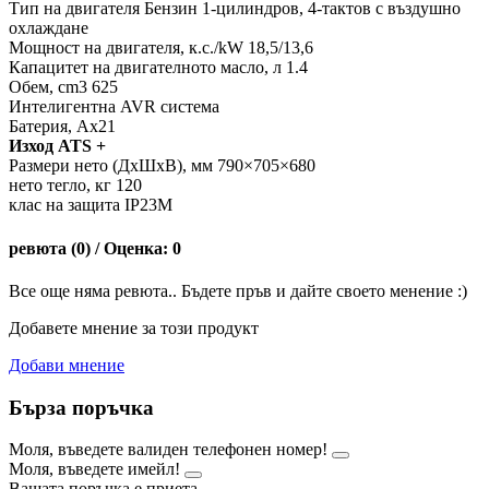
Тип на двигателя Бензин 1-цилиндров, 4-тактов с въздушно
охлаждане
Мощност на двигателя, к.с./kW 18,5/13,6
Капацитет на двигателното масло, л 1.4
Обем, cm3 625
Интелигентна AVR система
Батерия, Ах21
Изход ATS +
Размери нето (ДxШxВ), мм 790×705×680
нето тегло, кг 120
клас на защита IP23M
ревюта (0) / Оценка: 0
Все още няма ревюта.. Бъдете пръв и дайте своето менение :)
Добавете мнение за този продукт
Добави мнение
Бърза поръчка
Моля, въведете валиден телефонен номер!
Моля, въведете имейл!
Вашата поръчка е приета.