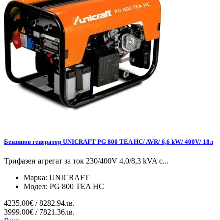
Бензинов генератор UNICRAFT PG 800 TEA HC/ AVR/ 6,6 kW/ 400V/ 18л
Трифазен агрегат за ток 230/400V 4,0/8,3 kVA с...
Марка:
UNICRAFT
Модел:
PG 800 TEA HC
4235.00€ / 8282.94лв.
3999.00€ / 7821.36лв.