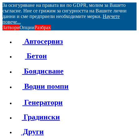
За осигуряване на правата ви по GDPR, молим за Вашето
съгласие. Ние се грижим за сигурността на Вашите лични
данни и сме предприели необходимите мерки.
Научете
повече...
Затвори
Опции
Разбрах
Автосервиз
Бетон
Боядисване
Водни помпи
Генератори
Градински
Други