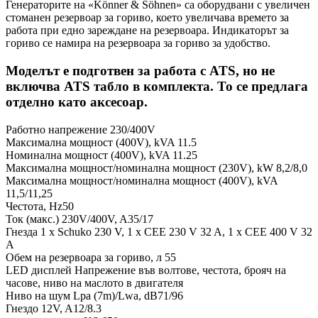
Генераторите на «Könner & Söhnen» са оборудвани с увеличен
стоманен резервоар за гориво, което увеличава времето за
работа при едно зареждане на резервоара. Индикаторът за
гориво се намира на резервоара за гориво за удобство.
Моделът е подготвен за работа с ATS, но не
включва ATS табло в комплекта. То се предлага
отделно като аксесоар.
Работно напрежение 230/400V
Максимална мощност (400V), kVA 11.5
Номинална мощност (400V), kVA 11.25
Максимална мощност/номинална мощност (230V), kW 8,2/8,0
Максимална мощност/номинална мощност (400V), kVA
11,5/11,25
Честота, Hz50
Ток (макс.) 230V/400V, A35/17
Гнезда 1 x Schuko 230 V, 1 x CEE 230 V 32 A, 1 x CEE 400 V 32
A
Обем на резервоара за гориво, л 55
LED дисплей Напрежение във волтове, честота, брояч на
часове, ниво на маслото в двигателя
Ниво на шум Lpa (7m)/Lwa, dB71/96
Гнездо 12V, A12/8.3