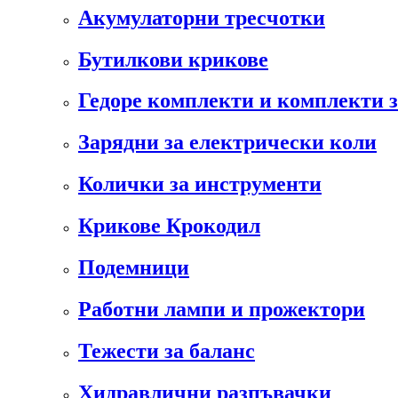
Акумулаторни тресчотки
Бутилкови крикове
Гедоре комплекти и комплекти 
Зарядни за електрически коли
Колички за инструменти
Крикове Крокодил
Подемници
Работни лампи и прожектори
Тежести за баланс
Хидравлични разпъвачки