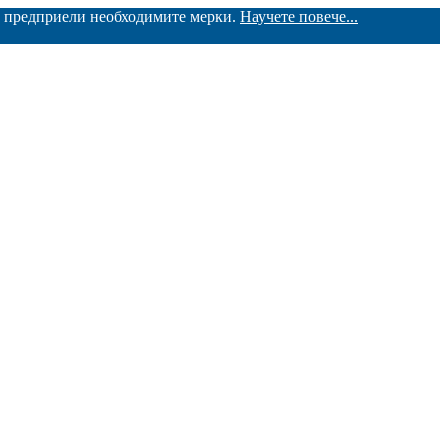
ме предприели необходимите мерки.
Научете повече...