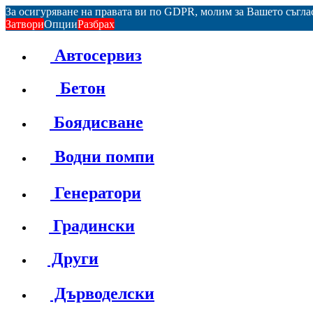
За осигуряване на правата ви по GDPR, молим за Вашето съгл
Затвори
Опции
Разбрах
Автосервиз
Бетон
Боядисване
Водни помпи
Генератори
Градински
Други
Дърводелски