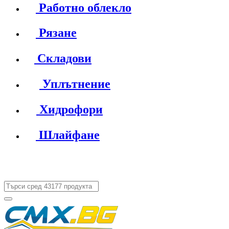
Работно облекло
Рязане
Складови
Уплътнение
Хидрофори
Шлайфане