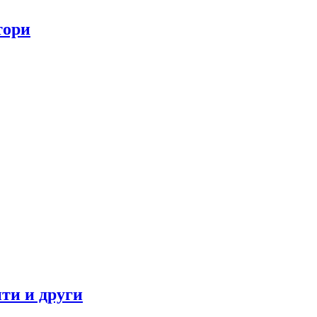
тори
ти и други