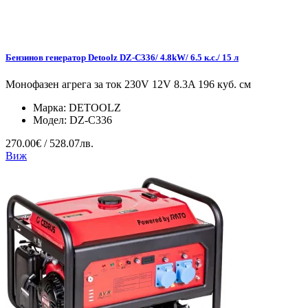
Бензинов генератор Detoolz DZ-C336/ 4.8kW/ 6.5 к.с./ 15 л
Монофазен агрега за ток 230V 12V 8.3A 196 куб. см
Марка:
DETOOLZ
Модел:
DZ-C336
270.00€ / 528.07лв.
Виж