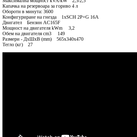
Максимална мощност kVA/kW 2,5/2,5
Капачка на резервоара за гориво 4 л
Обороти в минута: 3600
Конфигуриране на гнезда 1xSCH 2P+G 16A
Двигател Бензин AC165F
Мощност на двигателя kWm 3,2
Обем на двигателя cm3 149
Размери - ДxШxВ (mm) 565x340x470
Тегло (кг) 27