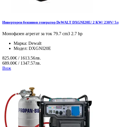
Инверторен бензинов генератор DeWALT DXGNI20E/ 2 KW/ 230V/ 5л
Монофазен агрегат за ток 79.7 cm3 2.7 hp
Марка:
Dewalt
Модел:
DXGNI20E
825.00€ / 1613.56лв.
689.00€ / 1347.57лв.
Виж