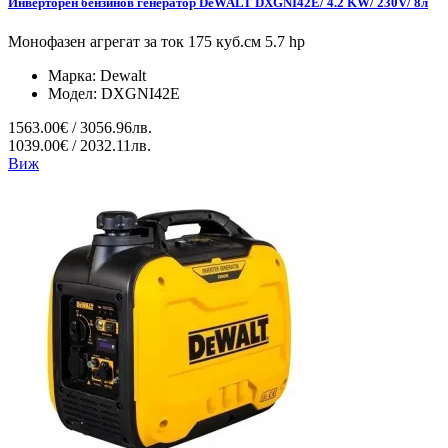
Инверторен бензинов генератор DeWALT DXGNI42E/ 4.2 KW/ 230V/ 8л
Монофазен агрегат за ток 175 куб.см 5.7 hp
Марка:
Dewalt
Модел:
DXGNI42E
1563.00€ / 3056.96лв.
1039.00€ / 2032.11лв.
Виж