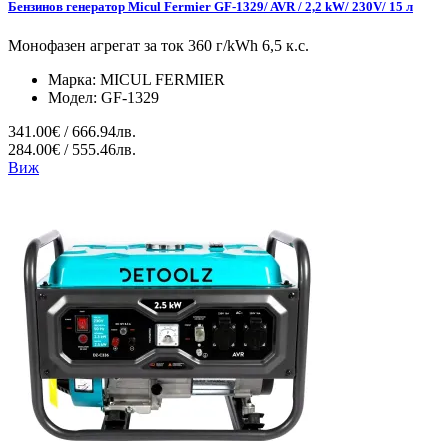
Бензинов генератор Micul Fermier GF-1329/ AVR / 2,2 kW/ 230V/ 15 л
Монофазен агрегат за ток 360 г/kWh 6,5 к.с.
Марка:
MICUL FERMIER
Модел:
GF-1329
341.00€ / 666.94лв.
284.00€ / 555.46лв.
Виж