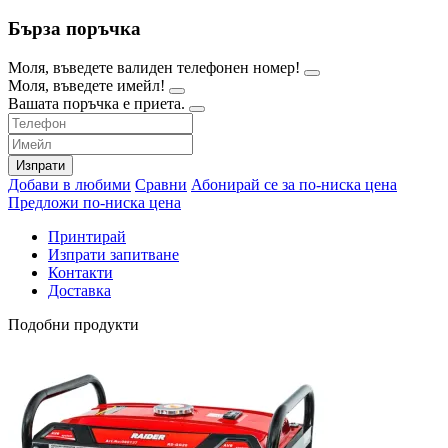
Бърза поръчка
Моля, въведете валиден телефонен номер!
Моля, въведете имейл!
Вашата поръчка е приета.
Изпрати
Добави в любими
Сравни
Абонирай се за по-ниска цена
Предложи по-ниска цена
Принтирай
Изпрати запитване
Контакти
Доставка
Подобни продукти