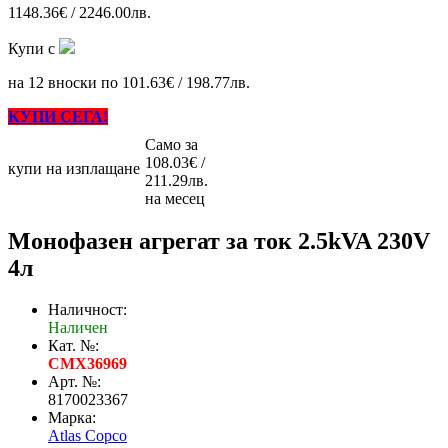
1148.36€ / 2246.00лв.
Купи с
на 12 вноски по 101.63€ / 198.77лв.
КУПИ СЕГА!
Само за
108.03€ /
купи на изплащане
211.29лв.
на месец
Монофазен агрегат за ток 2.5kVA 230V
4л
Наличност:
Наличен
Кат. №:
CMX36969
Арт. №:
8170023367
Марка:
Atlas Copco