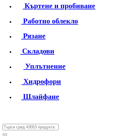
Къртене и пробиване
Работно облекло
Рязане
Складови
Уплътнение
Хидрофори
Шлайфане