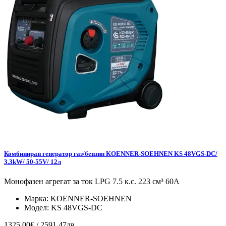
Комбиниран генератор газ/бензин KOENNER-SOEHNEN KS 48VGS-DC/
3.3kW/ 50-55V/ 12л
Монофазен агрегат за ток LPG 7.5 к.с. 223 см³ 60А
Марка:
KOENNER-SOEHNEN
Модел:
KS 48VGS-DC
1325.00€ / 2591.47лв.