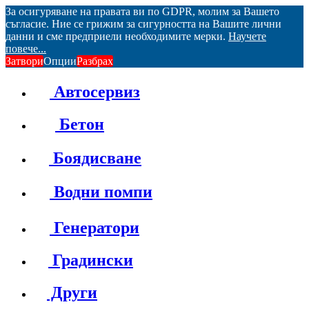
За осигуряване на правата ви по GDPR, молим за Вашето
съгласие. Ние се грижим за сигурността на Вашите лични
данни и сме предприели необходимите мерки.
Научете
повече...
Затвори
Опции
Разбрах
Автосервиз
Бетон
Боядисване
Водни помпи
Генератори
Градински
Други