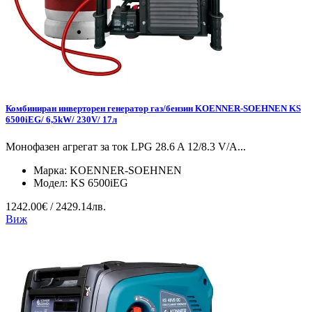
Комбиниран инверторен генератор газ/бензин KOENNER-SOEHNEN KS
6500iEG/ 6,5kW/ 230V/ 17л
Монофазен агрегат за ток LPG 28.6 A 12/8.3 V/А...
Марка:
KOENNER-SOEHNEN
Модел:
KS 6500iEG
1242.00€ / 2429.14лв.
Виж