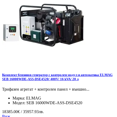
Комплект бензинов генератор с контролен модул и автоматика ELMAG
SEB 16000WDE-ASS-DSE4520/ 400V/ 16 kVA/ 20 л
Трифазен агрегат + контролен панел + външно...
Марка:
ELMAG
Модел:
SEB 16000WDE-ASS-DSE4520
18385.00€ / 35957.93лв.
Виж