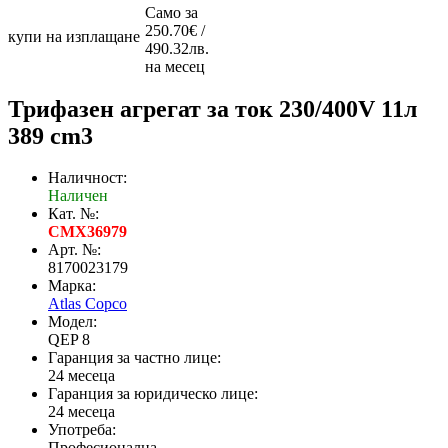
Само за
250.70€ /
купи на изплащане
490.32лв.
на месец
Трифазен агрегат за ток 230/400V 11л
389 cm3
Наличност:
Наличен
Кат. №:
CMX36979
Арт. №:
8170023179
Марка:
Atlas Copco
Модел:
QEP 8
Гаранция за частно лице:
24 месеца
Гаранция за юридическо лице:
24 месеца
Употреба:
Професионална