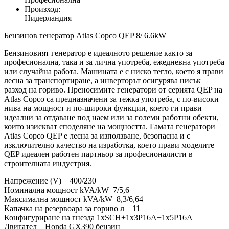
Произход:
Нидерландия
Бензинов генератор Atlas Copco QEP 8/ 6.6kW
Бензиновият генератор е идеалното решение както за
професионална, така и за лична употреба, ежедневна употреба
или случайна работа. Машината е с ниско тегло, което я прави
лесна за транспортиране, а инверторът осигурява нисък
разход на гориво. Преносимите генератори от серията QEP на
Atlas Copco са предназначени за тежка употреба, с по-високи
нива на мощност и по-широки функции, което ги прави
идеални за отдаване под наем или за големи работни обекти,
които изискват споделяне на мощността. Гамата генератори
Atlas Copco QEP е лесна за използване, безопасна и с
изключително качество на изработка, което прави моделите
QEP идеален работен партньор за професионалисти в
строителната индустрия.
Напрежение (V) 400/230
Номинална мощност kVA/kW 7/5,6
Максимална мощност kVA/kW 8,3/6,64
Капачка на резервоара за гориво л 11
Конфигуриране на гнезда 1xSCH+1x3P16A+1x5P16A
Двигател Honda GX390 бензин