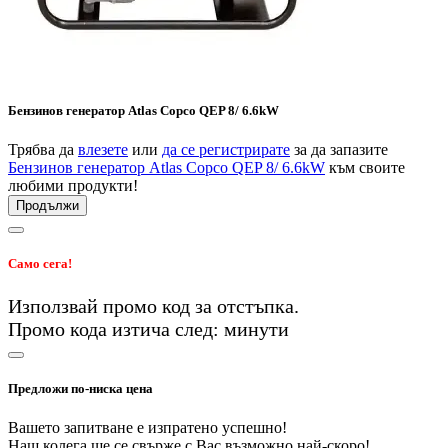
Бензинов генератор Atlas Copco QEP 8/ 6.6kW
Трябва да
влезете
или
да се регистрирате
за да запазите
Бензинов генератор Atlas Copco QEP 8/ 6.6kW
към своите
любими продукти!
Продължи
Само сега!
Използвай промо код
за
отстъпка.
Промо кода изтича след:
минути
Предложи по-ниска цена
Вашето запитване е изпратено успешно!
Наш колега ще се свърже с Вас възможно най-скоро!