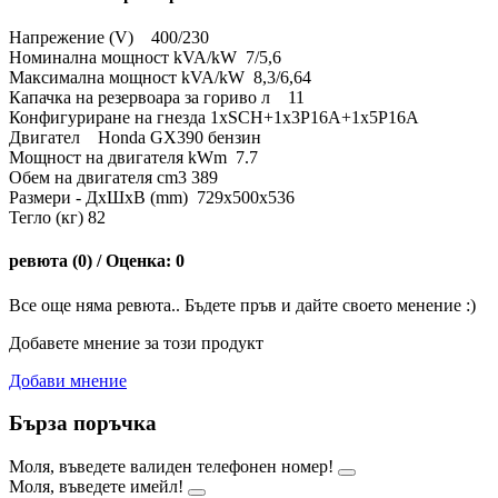
Напрежение (V) 400/230
Номинална мощност kVA/kW 7/5,6
Максимална мощност kVA/kW 8,3/6,64
Капачка на резервоара за гориво л 11
Конфигуриране на гнезда 1xSCH+1x3P16A+1x5P16A
Двигател Honda GX390 бензин
Мощност на двигателя kWm 7.7
Обем на двигателя cm3 389
Размери - ДxШxВ (mm) 729x500x536
Тегло (кг) 82
ревюта (0) / Оценка: 0
Все още няма ревюта.. Бъдете пръв и дайте своето менение :)
Добавете мнение за този продукт
Добави мнение
Бърза поръчка
Моля, въведете валиден телефонен номер!
Моля, въведете имейл!