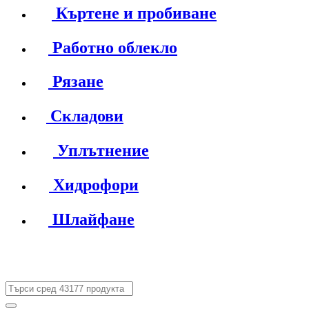
Къртене и пробиване
Работно облекло
Рязане
Складови
Уплътнение
Хидрофори
Шлайфане