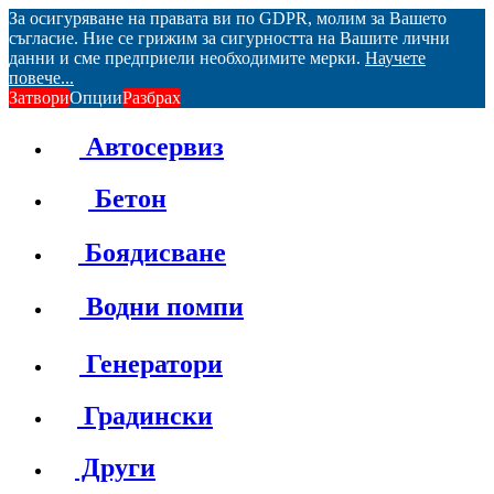
За осигуряване на правата ви по GDPR, молим за Вашето
съгласие. Ние се грижим за сигурността на Вашите лични
данни и сме предприели необходимите мерки.
Научете
повече...
Затвори
Опции
Разбрах
Автосервиз
Бетон
Боядисване
Водни помпи
Генератори
Градински
Други