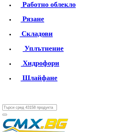
Работно облекло
Рязане
Складови
Уплътнение
Хидрофори
Шлайфане