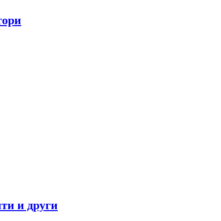
тори
ти и други