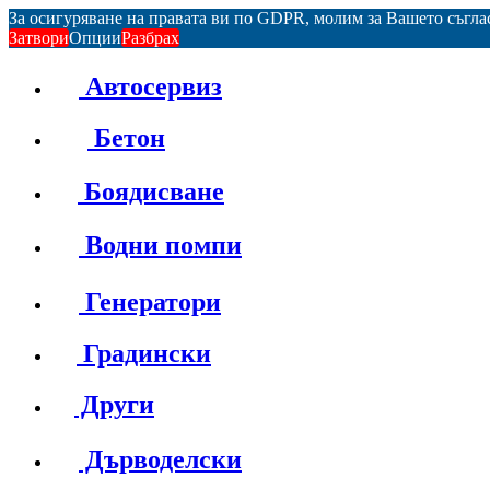
За осигуряване на правата ви по GDPR, молим за Вашето съгл
Затвори
Опции
Разбрах
Автосервиз
Бетон
Боядисване
Водни помпи
Генератори
Градински
Други
Дърводелски