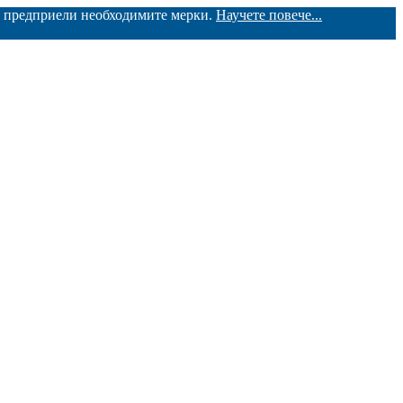
ме предприели необходимите мерки.
Научете повече...