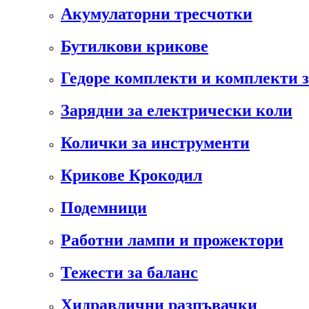
Акумулаторни тресчотки
Бутилкови крикове
Гедоре комплекти и комплекти 
Зарядни за електрически коли
Колички за инструменти
Крикове Крокодил
Подемници
Работни лампи и прожектори
Тежести за баланс
Хидравлични разпъвачки