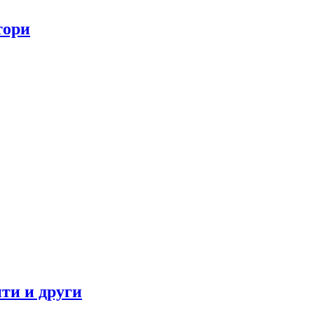
тори
ти и други