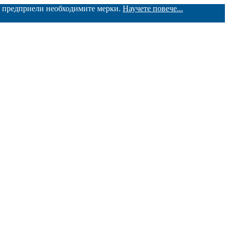
ме предприели необходимите мерки.
Научете повече...