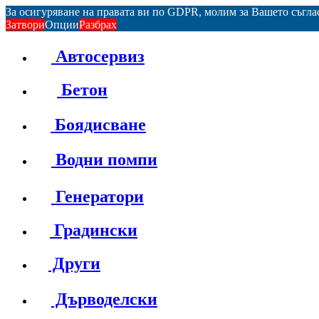
За осигуряване на правата ви по GDPR, молим за Вашето съгл
Затвори
Опции
Разбрах
Автосервиз
Бетон
Боядисване
Водни помпи
Генератори
Градински
Други
Дърводелски