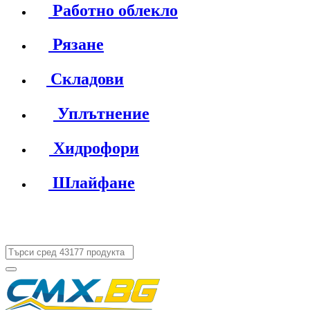
Работно облекло
Рязане
Складови
Уплътнение
Хидрофори
Шлайфане