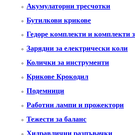
Акумулаторни тресчотки
Бутилкови крикове
Гедоре комплекти и комплекти 
Зарядни за електрически коли
Колички за инструменти
Крикове Крокодил
Подемници
Работни лампи и прожектори
Тежести за баланс
Хидравлични разпъвачки