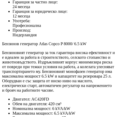
Гаранция за частно лице:
24 месеца
Гаранция за юридическо лице:
12 месеца
Употреба:
Професионална
Произход:
Нидерландия
Бензинов генератор Atlas Copco P 8000/ 6.5 kW
Бензиновият генератор за ток гарантира висока ефективност и
е идеален за работа в строителството, селското стопанство и
животновъдството. Издръжливият корпус минимизира риска
от повреди при тежки условия на работа, а колелата улесняват
транспортирането му. Бензиновият монофазен генератор има
максимална мощност 6.5 kW и капацитет на резеровара 25 л.
Оборудван е със защита от ниско ниво на маслото,
електрически старт, автоматичен регулатор на напрежението
и брояч на работните часове.
Двигател: AC420FD
Обем на двигателя: 420 см³
Номинална мощност: 6 kVA/kW
Максимална мощност: 6.5 kVA/kW