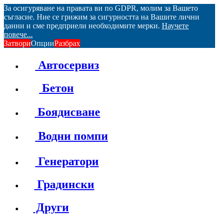
За осигуряване на правата ви по GDPR, молим за Вашето
съгласие. Ние се грижим за сигурността на Вашите лични
данни и сме предприели необходимите мерки.
Научете
повече...
Затвори
Опции
Разбрах
Автосервиз
Бетон
Боядисване
Водни помпи
Генератори
Градински
Други