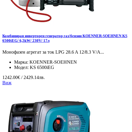
Комбиниран инверторен генератор газ/бензин KOENNER-SOEHNEN KS
6500iEG/ 6,5kW/ 230V/ 17л
Монофазен агрегат за ток LPG 28.6 A 12/8.3 V/А...
Марка:
KOENNER-SOEHNEN
Модел:
KS 6500iEG
1242.00€ / 2429.14лв.
Виж