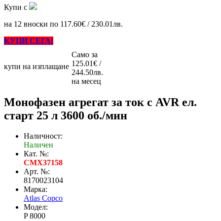
Купи с
на 12 вноски по 117.60€ / 230.01лв.
КУПИ СЕГА!
Само за
125.01€ /
купи на изплащане
244.50лв.
на месец
Монофазен агрегат за ток с AVR ел.
старт 25 л 3600 об./мин
Наличност:
Наличен
Кат. №:
CMX37158
Арт. №:
8170023104
Марка:
Atlas Copco
Модел:
P 8000