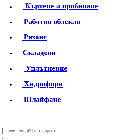
Къртене и пробиване
Работно облекло
Рязане
Складови
Уплътнение
Хидрофори
Шлайфане