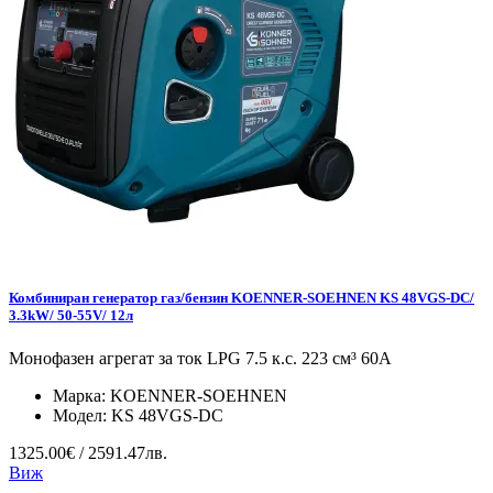
Комбиниран генератор газ/бензин KOENNER-SOEHNEN KS 48VGS-DC/
3.3kW/ 50-55V/ 12л
Монофазен агрегат за ток LPG 7.5 к.с. 223 см³ 60А
Марка:
KOENNER-SOEHNEN
Модел:
KS 48VGS-DC
1325.00€ / 2591.47лв.
Виж