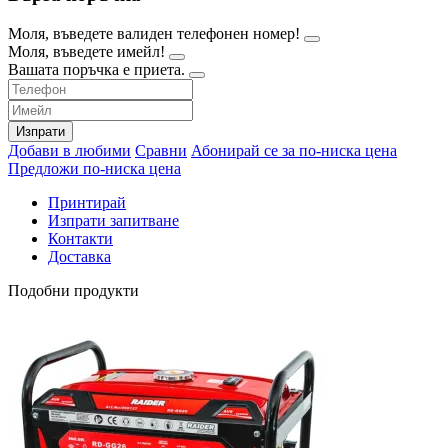
Моля, въведете валиден телефонен номер!
Моля, въведете имейл!
Вашата поръчка е приета.
Изпрати
Добави в любими
Сравни
Абонирай се за по-ниска цена
Предложи по-ниска цена
Принтирай
Изпрати запитване
Контакти
Доставка
Подобни продукти