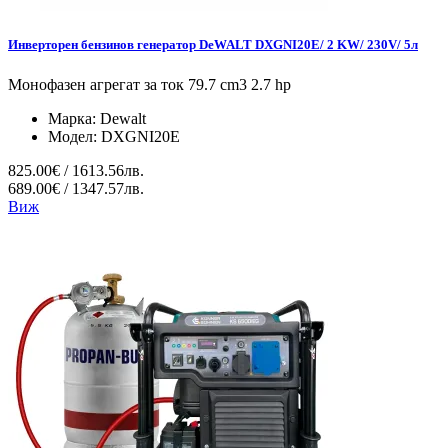
Инверторен бензинов генератор DeWALT DXGNI20E/ 2 KW/ 230V/ 5л
Монофазен агрегат за ток 79.7 cm3 2.7 hp
Марка:
Dewalt
Модел:
DXGNI20E
825.00€ / 1613.56лв.
689.00€ / 1347.57лв.
Виж