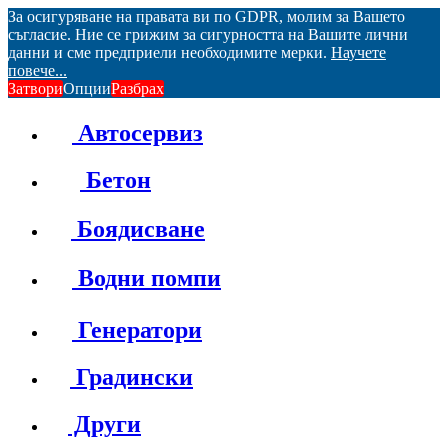
За осигуряване на правата ви по GDPR, молим за Вашето
съгласие. Ние се грижим за сигурността на Вашите лични
данни и сме предприели необходимите мерки.
Научете
повече...
Затвори
Опции
Разбрах
Автосервиз
Бетон
Боядисване
Водни помпи
Генератори
Градински
Други