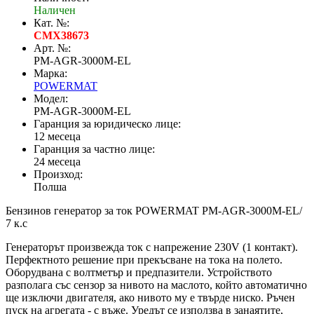
Наличен
Кат. №:
CMX38673
Арт. №:
PM-AGR-3000M-EL
Марка:
POWERMAT
Модел:
PM-AGR-3000M-EL
Гаранция за юридическо лице:
12 месеца
Гаранция за частно лице:
24 месеца
Произход:
Полша
Бензинов генератор за ток POWERMAT PM-AGR-3000M-EL/
7 к.с
Генераторът произвежда ток с напрежение 230V (1 контакт).
Перфектното решение при прекъсване на тока на полето.
Оборудвана с волтметър и предпазители. Устройството
разполага със сензор за нивото на маслото, който автоматично
ще изключи двигателя, ако нивото му е твърде ниско. Ръчен
пуск на агрегата - с въже. Уредът се използва в занаятите,