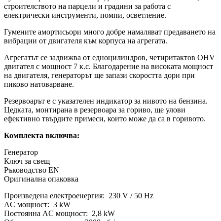
строителството на парцели и градини за работа с
електрически инструменти, помпи, осветление.
Гумените амортисьори много добре намаляват предаването на
вибрации от двигателя към корпуса на агрегата.
Агрегатът се задвижва от едноцилиндров, четиритактов OHV
двигател с мощност 7 к.с. Благодарение на високата мощност
на двигателя, генераторът ще запази скоростта дори при
пиково натоварване.
Резервоарът е с указателен индикатор за нивото на бензина.
Цедката, монтирана в резервоара за гориво, ще улови
ефективно твърдите примеси, които може да са в горивото.
Комплекта включва:
Генератор
Ключ за свещ
Ръководство EN
Оригинална опаковка
Произведена електроенергия: 230 V / 50 Hz
AC мощност: 3 kW
Постоянна AC мощност: 2,8 kW