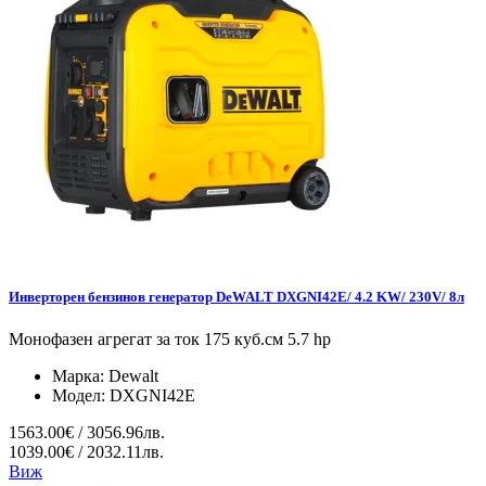
Инверторен бензинов генератор DeWALT DXGNI42E/ 4.2 KW/ 230V/ 8л
Монофазен агрегат за ток 175 куб.см 5.7 hp
Марка:
Dewalt
Модел:
DXGNI42E
1563.00€ / 3056.96лв.
1039.00€ / 2032.11лв.
Виж