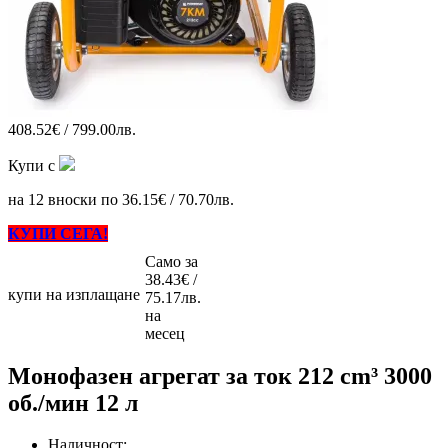
408.52€ / 799.00лв.
Купи с
на 12 вноски по 36.15€ / 70.70лв.
КУПИ СЕГА!
Само за
38.43€ /
купи на изплащане
75.17лв.
на
месец
Монофазен агрегат за ток 212 cm³ 3000
об./мин 12 л
Наличност: