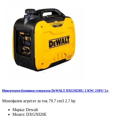
Инверторен бензинов генератор DeWALT DXGNI20E/ 2 KW/ 230V/ 5л
Монофазен агрегат за ток 79.7 cm3 2.7 hp
Марка:
Dewalt
Модел:
DXGNI20E