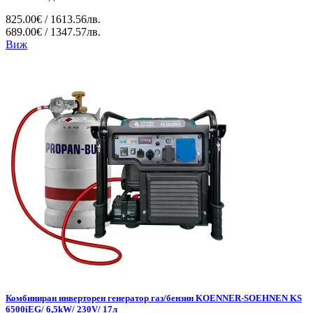
825.00€ / 1613.56лв.
689.00€ / 1347.57лв.
Виж
Комбиниран инверторен генератор газ/бензин KOENNER-SOEHNEN KS
6500iEG/ 6,5kW/ 230V/ 17л