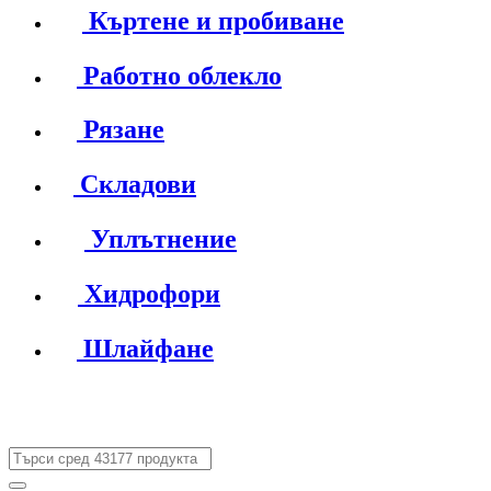
Къртене и пробиване
Работно облекло
Рязане
Складови
Уплътнение
Хидрофори
Шлайфане