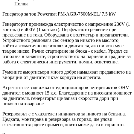
Полша
Генератор за ток Powermat PM-AGR-7500M-EL/ 7.5 kW
Генераторът произвежда електричество с напрежение 230V (1
контакт) и 400V (1 контакт). Перфектното решение при
прекъсване на тока. Оборудвана с волтметър и предпазители.
Устройството разполага със сензор за нивото на маслото,
който автоматично ще изключи двигателя, ако нивото му е
твърде ниско. Ръчно стартиране на блока - с кабел. Уредът се
използва в занаятите, строителството на парцели и градини за
работа с електрически инструменти, помпи, осветление.
Гумените амортисьори много добре намаляват предаването на
вибрации от двигателя към корпуса на агрегата.
Агрегатът се задвижва от едноцилиндров четиритактов OHV
двигател с мощност 15 к.с. Благодарение на високата мощност
на двигателя, генераторът ще запази скоростта дори при
пиково натоварване.
Резервоарът е с указателен индикатор за нивото на бензина.
Цедката, монтирана в резервоара за гориво, ще улови
ефективно твърдите примеси, които може да са в горивото.