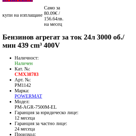
Само за
80.09€ /
купи на изплащане
156.64лв.
на месец
Бензинов агрегат за ток 24л 3000 об./
мин 439 cm³ 400V
Наличност:
Наличен
Кат. №:
CMX38783
Арт. №:
PM1142
Марка:
POWERMAT
Модел:
PM-AGR-7500M-EL
Гаранция за юридическо лице:
12 месеца
Гаранция за частно лице:
24 месеца
Произход: