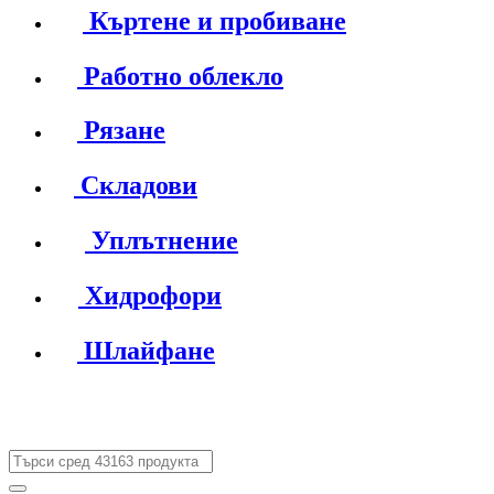
Къртене и пробиване
Работно облекло
Рязане
Складови
Уплътнение
Хидрофори
Шлайфане