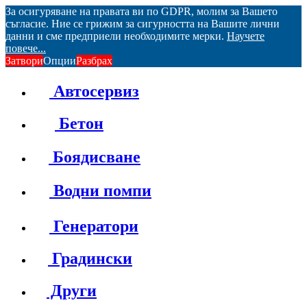
За осигуряване на правата ви по GDPR, молим за Вашето
съгласие. Ние се грижим за сигурността на Вашите лични
данни и сме предприели необходимите мерки.
Научете
повече...
Затвори
Опции
Разбрах
Автосервиз
Бетон
Боядисване
Водни помпи
Генератори
Градински
Други