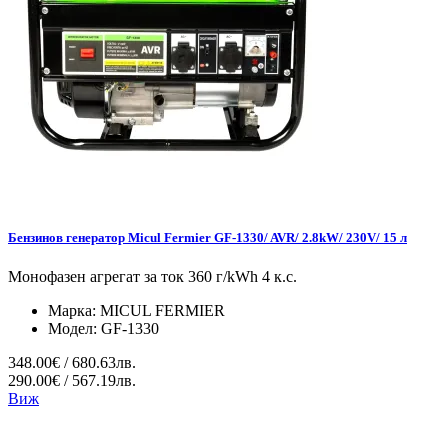
Бензинов генератор Micul Fermier GF-1330/ AVR/ 2.8kW/ 230V/ 15 л
Монофазен агрегат за ток 360 г/kWh 4 к.с.
Марка:
MICUL FERMIER
Модел:
GF-1330
348.00€ / 680.63лв.
290.00€ / 567.19лв.
Виж