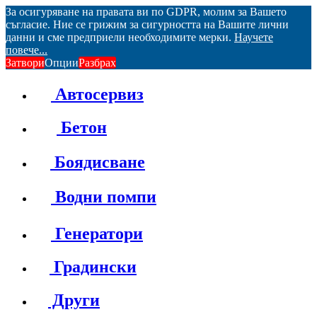
За осигуряване на правата ви по GDPR, молим за Вашето
съгласие. Ние се грижим за сигурността на Вашите лични
данни и сме предприели необходимите мерки.
Научете
повече...
Затвори
Опции
Разбрах
Автосервиз
Бетон
Боядисване
Водни помпи
Генератори
Градински
Други