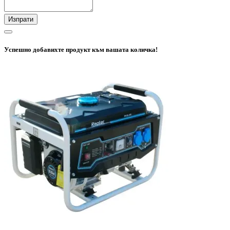
Изпрати
Успешно добавихте продукт към вашата количка!