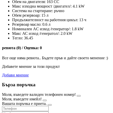
Обем на двигателя: 163 CC
Макс изходна мощност /двигател/: 4.1 kW
Система на стартиране: ръчно
Обем резервоар: 15 л
Продължителност на работния цикъл: 13 ч
Резервоар масло: 0.6 л
Номинален AC изход /генератор/: 1.8 kW
Макс АС изход /генератол/: 2.0 kW
Tегло: 36.45
ревюта (0) / Оценка: 0
Все още няма ревюта.. Бъдете пръв и дайте своето менение :)
Добавете мнение за този продукт
Добави мнение
Бърза поръчка
Моля, въведете валиден телефонен номер!
Моля, въведете имейл!
Вашата поръчка е приета.