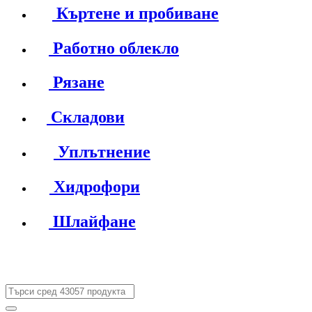
Къртене и пробиване
Работно облекло
Рязане
Складови
Уплътнение
Хидрофори
Шлайфане