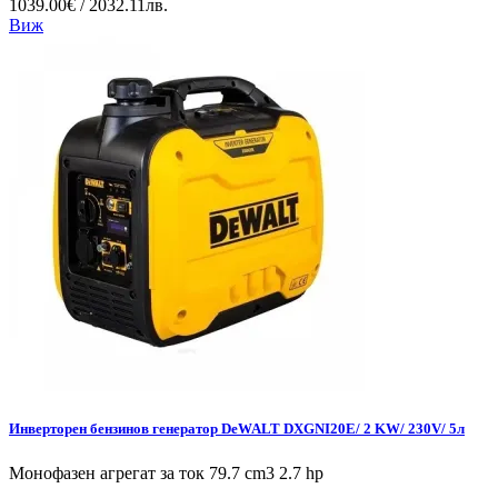
1039.00€ / 2032.11лв.
Виж
Инверторен бензинов генератор DeWALT DXGNI20E/ 2 KW/ 230V/ 5л
Монофазен агрегат за ток 79.7 cm3 2.7 hp