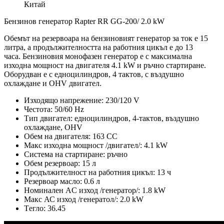
Китай
Бензинов генератор Rapter RR GG-200/ 2.0 kW
Обемът на резервоара на бензиновият генератор за ток е 15
литра, а продължителността на работния цикъл е до 13
часа. Бензиновия монофазен генератор е с максимална
изходна мощност на двигателя 4.1 kW и ръчно стартиране.
Оборудван е с едноцилиндров, 4 тактов, с въздушно
охлаждане и OHV двигател.
Изходящо напрежение: 230/120 V
Честота: 50/60 Hz
Тип двигател: едноцилиндров, 4-тактов, въздушно
охлаждане, OHV
Обем на двигателя: 163 CC
Макс изходна мощност /двигател/: 4.1 kW
Система на стартиране: ръчно
Обем резервоар: 15 л
Продължителност на работния цикъл: 13 ч
Резервоар масло: 0.6 л
Номинален AC изход /генератор/: 1.8 kW
Макс АС изход /генератол/: 2.0 kW
Tегло: 36.45