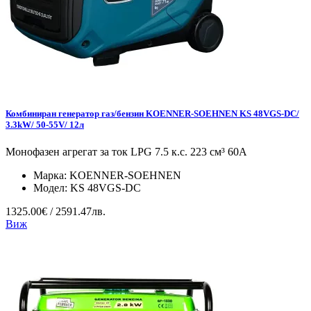
Комбиниран генератор газ/бензин KOENNER-SOEHNEN KS 48VGS-DC/
3.3kW/ 50-55V/ 12л
Монофазен агрегат за ток LPG 7.5 к.с. 223 см³ 60А
Марка:
KOENNER-SOEHNEN
Модел:
KS 48VGS-DC
1325.00€ / 2591.47лв.
Виж