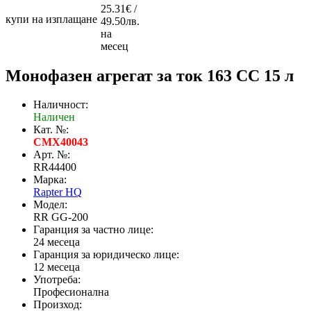
25.31€ /
купи на изплащане
49.50лв.
на
месец
Mонофазен агрегат за ток 163 CC 15 л
Наличност:
Наличен
Кат. №:
CMX40043
Арт. №:
RR44400
Марка:
Rapter HQ
Модел:
RR GG-200
Гаранция за частно лице:
24 месеца
Гаранция за юридическо лице:
12 месеца
Употреба:
Професионална
Произход: