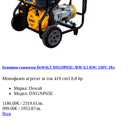
Бензинов генератор DeWALT DXGNP65E/ AVR/ 6.5 KW/ 230V/ 28л
Монофазен агрегат за ток 419 cm3 8,8 hp
Марка:
Dewalt
Модел:
DXGNP65E
1186.00€ / 2319.61лв.
999.00€ / 1953.87лв.
Виж