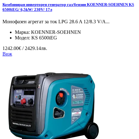
Комбиниран инверторен генератор газ/бензин KOENNER-SOEHNEN KS
6500iEG/ 6,5kW/ 230V/ 17л
Монофазен агрегат за ток LPG 28.6 A 12/8.3 V/А...
Марка:
KOENNER-SOEHNEN
Модел:
KS 6500iEG
1242.00€ / 2429.14лв.
Виж