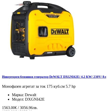
Инверторен бензинов генератор DeWALT DXGNI42E/ 4.2 KW/ 230V/ 8л
Монофазен агрегат за ток 175 куб.см 5.7 hp
Марка:
Dewalt
Модел:
DXGNI42E
1563.00€ / 3056.96лв.