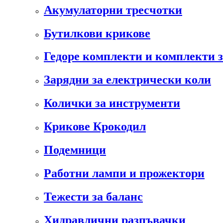
Акумулаторни тресчотки
Бутилкови крикове
Гедоре комплекти и комплекти 
Зарядни за електрически коли
Колички за инструменти
Крикове Крокодил
Подемници
Работни лампи и прожектори
Тежести за баланс
Хидравлични разпъвачки