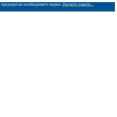
ме предприели необходимите мерки.
Научете повече...