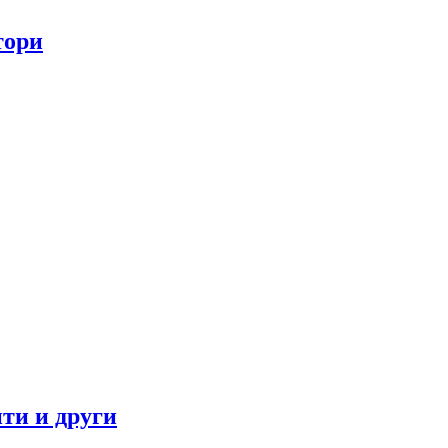
тори
ти и други