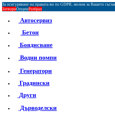
За осигуряване на правата ви по GDPR, молим за Вашето съгл
Затвори
Опции
Разбрах
Автосервиз
Бетон
Боядисване
Водни помпи
Генератори
Градински
Други
Дърводелски