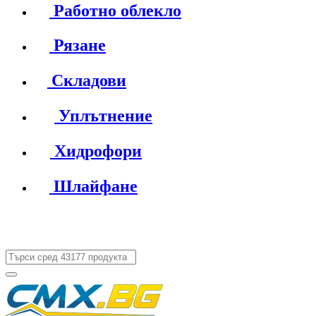
Работно облекло
Рязане
Складови
Уплътнение
Хидрофори
Шлайфане