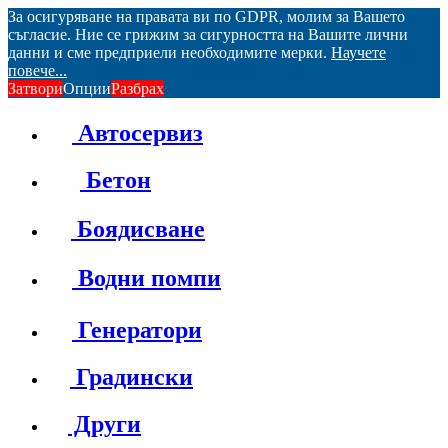
За осигуряване на правата ви по GDPR, молим за Вашето
съгласие. Ние се грижим за сигурността на Вашите лични
данни и сме предприели необходимите мерки.
Научете
повече...
Затвори
Опции
Разбрах
Автосервиз
Бетон
Боядисване
Водни помпи
Генератори
Градински
Други