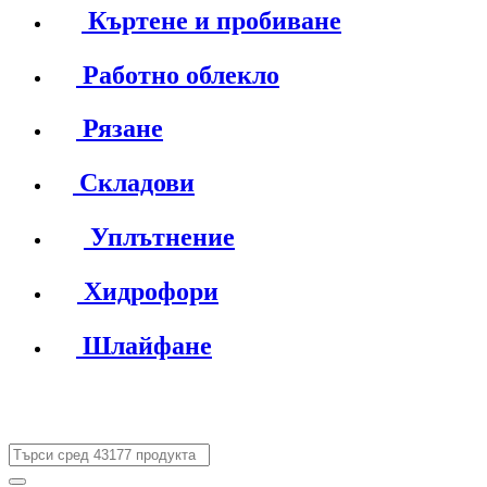
Къртене и пробиване
Работно облекло
Рязане
Складови
Уплътнение
Хидрофори
Шлайфане