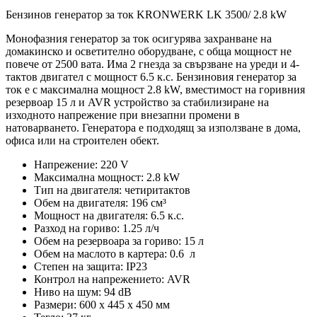
Бензинов генератор за ток KRONWERK LK 3500/ 2.8 kW
Монофазния генератор за ток осигурява захранване на
домакинско и осветително оборудване, с обща мощност не
повече от 2500 вата. Има 2 гнезда за свързване на уреди и 4-
тактов двигател с мощност 6.5 к.с. Бензиновия генератор за
ток е с максимална мощност 2.8 kW, вместимост на горивния
резервоар 15 л и AVR устройство за стабилизиране на
изходното напрежение при внезапни промени в
натоварването. Генератора е подходящ за използване в дома,
офиса или на строителен обект.
Напрежение: 220 V
Максимална мощност: 2.8 kW
Тип на двигателя: четиритактов
Обем на двигателя: 196 см³
Мощност на двигателя: 6.5 к.с.
Разход на гориво: 1.25 л/ч
Обем на резервоара за гориво: 15 л
Обем на маслото в картера: 0.6 л
Степен на защита: IP23
Контрол на напрежението: AVR
Ниво на шум: 94 dB
Размери: 600 x 445 x 450 мм