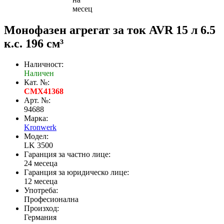
месец
Монофазен агрегат за ток AVR 15 л 6.5
к.с. 196 см³
Наличност:
Наличен
Кат. №:
CMX41368
Арт. №:
94688
Марка:
Kronwerk
Модел:
LK 3500
Гаранция за частно лице:
24 месеца
Гаранция за юридическо лице:
12 месеца
Употреба:
Професионална
Произход:
Германия