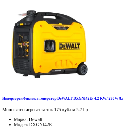
Инверторен бензинов генератор DeWALT DXGNI42E/ 4.2 KW/ 230V/ 8л
Монофазен агрегат за ток 175 куб.см 5.7 hp
Марка:
Dewalt
Модел:
DXGNI42E