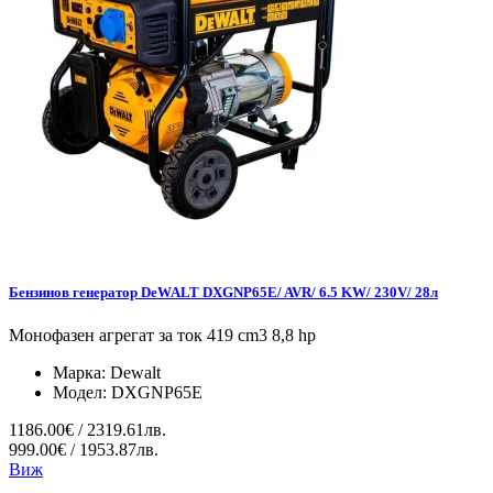
Бензинов генератор DeWALT DXGNP65E/ AVR/ 6.5 KW/ 230V/ 28л
Монофазен агрегат за ток 419 cm3 8,8 hp
Марка:
Dewalt
Модел:
DXGNP65E
1186.00€ / 2319.61лв.
999.00€ / 1953.87лв.
Виж