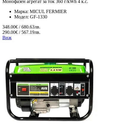
Монофазен агрегат за ток 360 г/kWh 4 к.с.
Марка:
MICUL FERMIER
Модел:
GF-1330
348.00€ / 680.63лв.
290.00€ / 567.19лв.
Виж