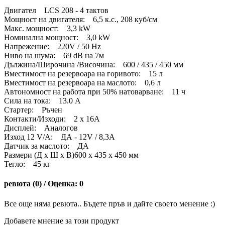
Двигател LCS 208 - 4 тактов
Мощност на двигателя: 6,5 к.с., 208 куб/см
Макс. мощност: 3,3 kW
Номинална мощност: 3,0 kW
Напрежение: 220V / 50 Hz
Ниво на шума: 69 dB на 7м
Дължина/Широчина /Височина: 600 / 435 / 450 мм
Вместимост на резервоара на горивото: 15 л
Вместимост на резервоара на маслото: 0,6 л
Автономност на работа при 50% натоварване: 11 ч
Сила на тока: 13.0 A
Стартер: Ръчен
Контакти/Изходи: 2 х 16А
Дисплей: Аналогов
Изход 12 V/A: ДА - 12V / 8,3A
Датчик за маслото: ДА
Размери (Д х Ш х В)600 x 435 x 450 мм
Тегло: 45 кг
ревюта (0) / Оценка: 0
Все още няма ревюта.. Бъдете пръв и дайте своето менение :)
Добавете мнение за този продукт