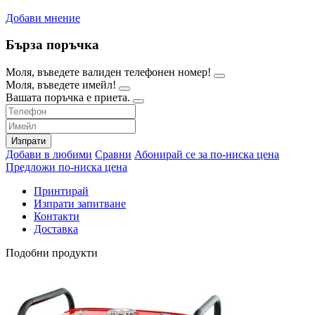
Добави мнение
Бърза поръчка
Моля, въведете валиден телефонен номер!
Моля, въведете имейл!
Вашата поръчка е приета.
Изпрати
Добави в любими
Сравни
Абонирай се за по-ниска цена
Предложи по-ниска цена
Принтирай
Изпрати запитване
Контакти
Доставка
Подобни продукти