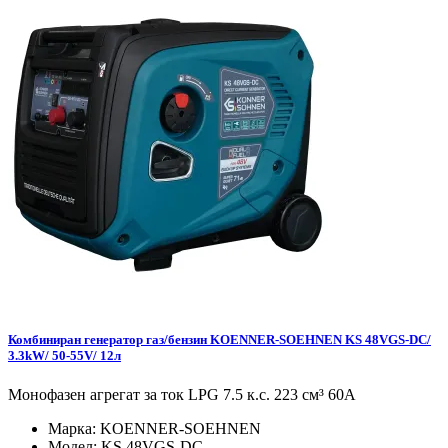
Комбиниран генератор газ/бензин KOENNER-SOEHNEN KS 48VGS-DC/
3.3kW/ 50-55V/ 12л
Монофазен агрегат за ток LPG 7.5 к.с. 223 см³ 60А
Марка:
KOENNER-SOEHNEN
Модел:
KS 48VGS-DC