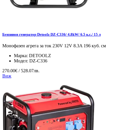
Бензинов генератор Detoolz DZ-C336/ 4.8kW/ 6.5 к.с./ 15 л
Монофазен агрега за ток 230V 12V 8.3A 196 куб. см
Марка:
DETOOLZ
Модел:
DZ-C336
270.00€ / 528.07лв.
Виж