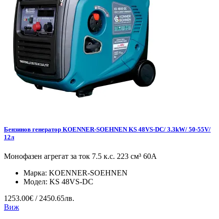
Бензинов генератор KOENNER-SOEHNEN KS 48VS-DC/ 3.3kW/ 50-55V/
12л
Монофазен агрегат за ток 7.5 к.с. 223 см³ 60А
Марка:
KOENNER-SOEHNEN
Модел:
KS 48VS-DC
1253.00€ / 2450.65лв.
Виж