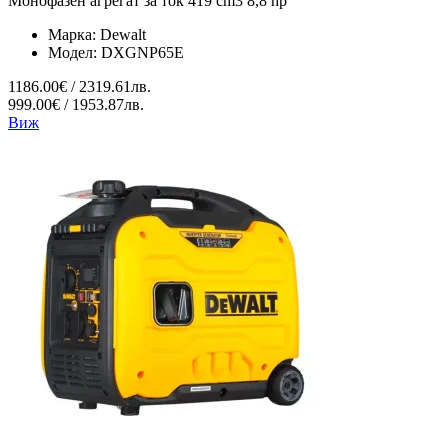
Монофазен агрегат за ток 419 cm3 8,8 hp
Марка:
Dewalt
Модел:
DXGNP65E
1186.00€ / 2319.61лв.
999.00€ / 1953.87лв.
Виж