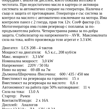
оборудван с аналогов дисплей, който показва волтажа и
честотата. При недостатъчно масло в картера се активира
системата за автоматично спиране на генератора. Налична е
също и защита от претоварване. Генератора е със система за
контрол на маслото с автоматично изключване на мотора. Има
контролен панел с 2 гнезда, прав ток 12v. CosФ фактор (1).
Мотогенератора има голям резервоар с поплавък за по-
продължителна работа. Четиристранна рамка за по-добра
защита. Стабилизатор на напрежението - AVR. Максималната
сила на тока, който произвежда този агрегат е 3.3 kW.
Двигател LCS 208 - 4 тактов
Мощност на двигателя: 6,5 к.с., 208 куб/см
Макс. мощност: 3,3 kW
Номинална мощност: 3,0 kW
Напрежение: 220V / 50 Hz
Ниво на шума: 69 dB на 7м
Дължина/Широчина /Височина: 600 / 435 / 450 мм
Вместимост на резервоара на горивото: 15 л
Вместимост на резервоара на маслото: 0,6 л
Автономност на работа при 50% натоварване: 11 ч
Сила на тока: 13.0 A
Стартер: Ръчен
Контакти/Изходи: 2 х 16А
Дисплей: Аналогов