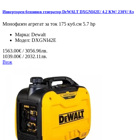
Инверторен бензинов генератор DeWALT DXGNI42E/ 4.2 KW/ 230V/ 8л
Монофазен агрегат за ток 175 куб.см 5.7 hp
Марка:
Dewalt
Модел:
DXGNI42E
1563.00€ / 3056.96лв.
1039.00€ / 2032.11лв.
Виж