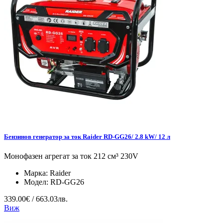
Бензинов генератор за ток Raider RD-GG26/ 2.8 kW/ 12 л
Монофазен агрегат за ток 212 см³ 230V
Марка:
Raider
Модел:
RD-GG26
339.00€ / 663.03лв.
Виж