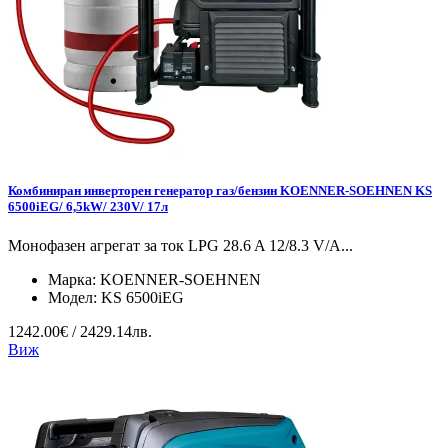
Комбиниран инверторен генератор газ/бензин KOENNER-SOEHNEN KS
6500iEG/ 6,5kW/ 230V/ 17л
Монофазен агрегат за ток LPG 28.6 A 12/8.3 V/А...
Марка:
KOENNER-SOEHNEN
Модел:
KS 6500iEG
1242.00€ / 2429.14лв.
Виж