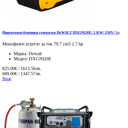
Инверторен бензинов генератор DeWALT DXGNI20E/ 2 KW/ 230V/ 5л
Монофазен агрегат за ток 79.7 cm3 2.7 hp
Марка:
Dewalt
Модел:
DXGNI20E
825.00€ / 1613.56лв.
689.00€ / 1347.57лв.
Виж