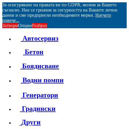
За осигуряване на правата ви по GDPR, молим за Вашето
съгласие. Ние се грижим за сигурността на Вашите лични
данни и сме предприели необходимите мерки.
Научете
повече...
Затвори
Опции
Разбрах
Автосервиз
Бетон
Боядисване
Водни помпи
Генератори
Градински
Други