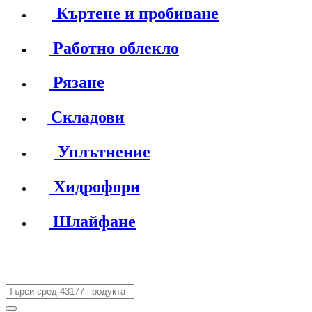
Къртене и пробиване
Работно облекло
Рязане
Складови
Уплътнение
Хидрофори
Шлайфане