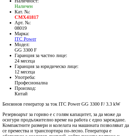
Наличност:
Наличен
Кат. №:
CMX41817
Арт. №:
08019
Марка:
ITC Power
Модел:
GG 3300 F
Гаранция за частно лице:
24 месеца
Гаранция за юридическо лице:
12 месеца
Употреба:
Професионална
Произход:
Китай
Бензинов генератор за ток ITC Power GG 3300 F/ 3.3 kW
Резервоарът за гориво е с голям капацитет, за да може да
осигури продължително време на работа с едно зареждане.
Компактните размери и колелата на машината позволяват да
се премества и транспортира по-лесно. Генератора е