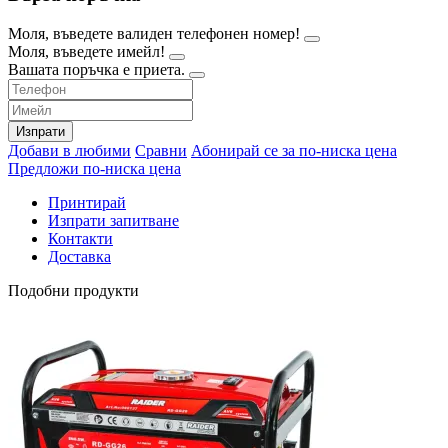
Моля, въведете валиден телефонен номер!
Моля, въведете имейл!
Вашата поръчка е приета.
Изпрати
Добави в любими
Сравни
Абонирай се за по-ниска цена
Предложи по-ниска цена
Принтирай
Изпрати запитване
Контакти
Доставка
Подобни продукти