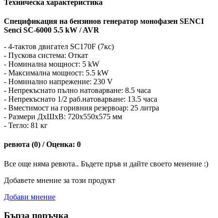
Техническа характеристика
Спецификация на бензинов генератор монофазен SENCI
Senci SC-6000 5.5 kW / AVR
- 4-тактов двигател SC170F (7кс)
- Пускова система: Откат
- Номинална мощност: 5 kW
- Максимална мощност: 5.5 kW
- Номинално напрежение: 230 V
- Непрекъснато пълно натоварване: 8.5 часа
- Непрекъснато 1/2 раб.натоварване: 13.5 часа
- Вместимост на горивния резервоар: 25 литра
- Размери ДxШxВ: 720x550x575 мм
- Тегло: 81 кг
ревюта (0) / Оценка: 0
Все още няма ревюта.. Бъдете пръв и дайте своето менение :)
Добавете мнение за този продукт
Добави мнение
Бърза поръчка