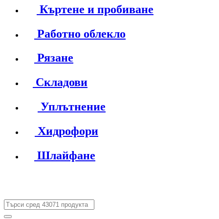
Къртене и пробиване
Работно облекло
Рязане
Складови
Уплътнение
Хидрофори
Шлайфане