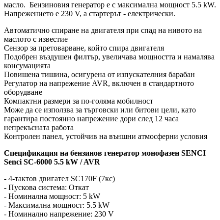
масло. Бензиновия генератор е с максимална мощност 5.5 kW.
Напрежението е 230 V, а стартерът - електрически.
Автоматично спиране на двигателя при спад на нивото на
маслото с известие
Сензор за претоварване, който спира двигателя
Подобрен въздушен филтър, увеличава мощността и намалява
консумацията
Повишена тишина, осигурена от изпускателния барабан
Регулатор на напрежение AVR, включен в стандартното
оборудване
Компактни размери за по-голяма мобилност
Може да се използва за търговски или битови цели, като
гарантира постоянно напрежение дори след 12 часа
непрекъсната работа
Контролен панел, устойчив на външни атмосферни условия
Спецификация на бензинов генератор монофазен SENCI
Senci SC-6000 5.5 kW / AVR
- 4-тактов двигател SC170F (7кс)
- Пускова система: Откат
- Номинална мощност: 5 kW
- Максимална мощност: 5.5 kW
- Номинално напрежение: 230 V