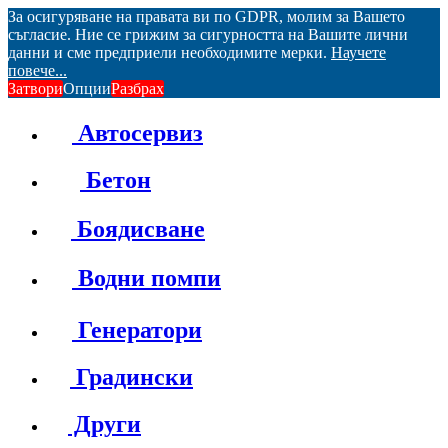
За осигуряване на правата ви по GDPR, молим за Вашето
съгласие. Ние се грижим за сигурността на Вашите лични
данни и сме предприели необходимите мерки.
Научете
повече...
Затвори
Опции
Разбрах
Автосервиз
Бетон
Боядисване
Водни помпи
Генератори
Градински
Други