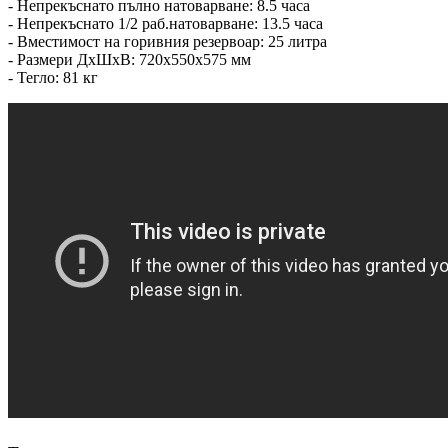
- Непрекъснато пълно натоварване: 8.5 часа
- Непрекъснато 1/2 раб.натоварване: 13.5 часа
- Вместимост на горивния резервоар: 25 литра
- Размери ДxШxВ: 720x550x575 мм
- Тегло: 81 кг