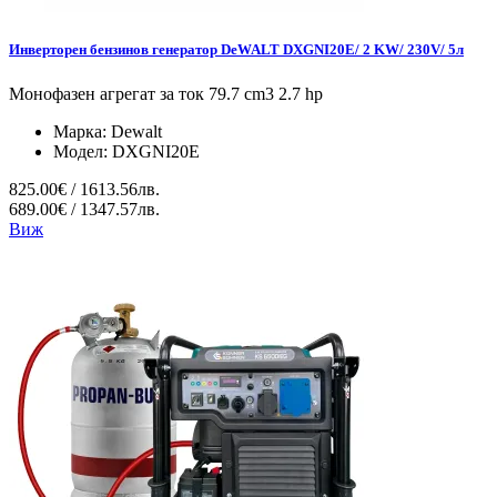
Инверторен бензинов генератор DeWALT DXGNI20E/ 2 KW/ 230V/ 5л
Монофазен агрегат за ток 79.7 cm3 2.7 hp
Марка:
Dewalt
Модел:
DXGNI20E
825.00€ / 1613.56лв.
689.00€ / 1347.57лв.
Виж