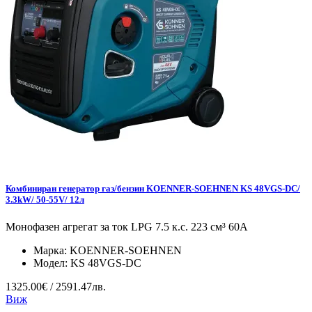
Комбиниран генератор газ/бензин KOENNER-SOEHNEN KS 48VGS-DC/
3.3kW/ 50-55V/ 12л
Монофазен агрегат за ток LPG 7.5 к.с. 223 см³ 60А
Марка:
KOENNER-SOEHNEN
Модел:
KS 48VGS-DC
1325.00€ / 2591.47лв.
Виж