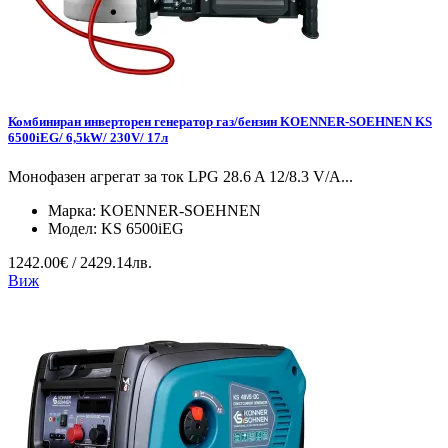
Комбиниран инверторен генератор газ/бензин KOENNER-SOEHNEN KS
6500iEG/ 6,5kW/ 230V/ 17л
Монофазен агрегат за ток LPG 28.6 A 12/8.3 V/А...
Марка:
KOENNER-SOEHNEN
Модел:
KS 6500iEG
1242.00€ / 2429.14лв.
Виж