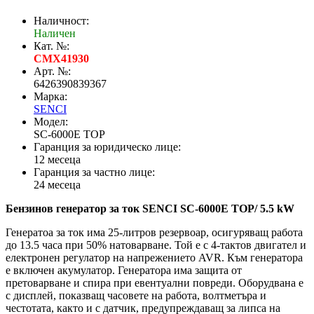
Наличност:
Наличен
Кат. №:
CMX41930
Арт. №:
6426390839367
Марка:
SENCI
Модел:
SC-6000E TOP
Гаранция за юридическо лице:
12 месеца
Гаранция за частно лице:
24 месеца
Бензинов генератор за ток SENCI SC-6000E TOP/ 5.5 kW
Генератоа за ток има 25-литров резервоар, осигуряващ работа
до 13.5 часа при 50% натоварване. Той е с 4-тактов двигател и
електронен регулатор на напрежението AVR. Към генератора
е включен акумулатор. Генератора има защита от
претоварване и спира при евентуални повреди. Оборудвана е
с дисплей, показващ часовете на работа, волтметъра и
честотата, както и с датчик, предупреждаващ за липса на