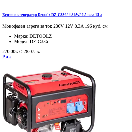
Бензинов генератор Detoolz DZ-C336/ 4.8kW/ 6.5 к.с./ 15 л
Монофазен агрега за ток 230V 12V 8.3A 196 куб. см
Марка:
DETOOLZ
Модел:
DZ-C336
270.00€ / 528.07лв.
Виж