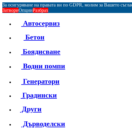
За осигуряване на правата ви по GDPR, молим за Вашето съгл
Затвори
Опции
Разбрах
Автосервиз
Бетон
Боядисване
Водни помпи
Генератори
Градински
Други
Дърводелски