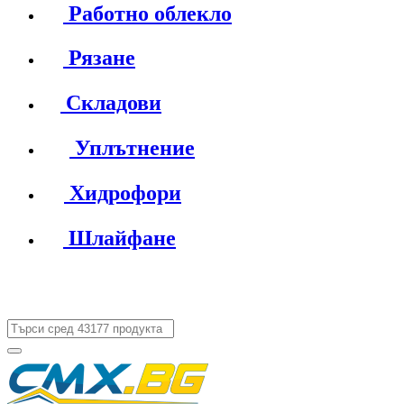
Работно облекло
Рязане
Складови
Уплътнение
Хидрофори
Шлайфане