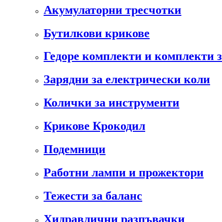
Акумулаторни тресчотки
Бутилкови крикове
Гедоре комплекти и комплекти 
Зарядни за електрически коли
Колички за инструменти
Крикове Крокодил
Подемници
Работни лампи и прожектори
Тежести за баланс
Хидравлични разпъвачки