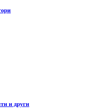
тори
ти и други