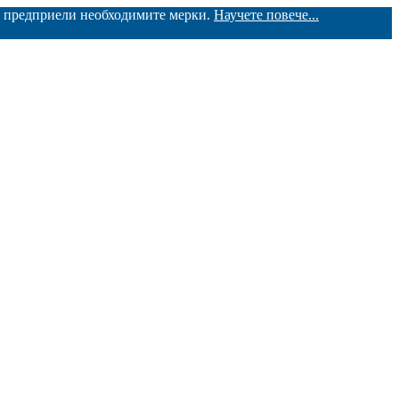
ме предприели необходимите мерки.
Научете повече...