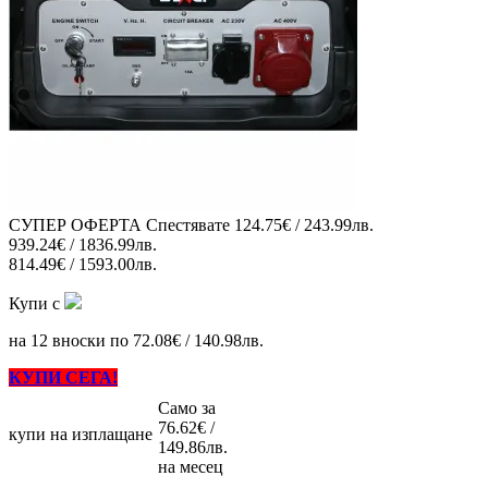
СУПЕР ОФЕРТА
Спестявате
124.75€ / 243.99лв.
939.24€ / 1836.99лв.
814.49€ / 1593.00лв.
Купи с
на 12 вноски по 72.08€ / 140.98лв.
КУПИ СЕГА!
Само за
76.62€ /
купи на изплащане
149.86лв.
на месец