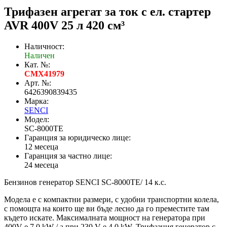
Трифазен агрегат за ток с ел. стартер
AVR 400V 25 л 420 см³
Наличност:
Наличен
Кат. №:
CMX41979
Арт. №:
6426390839435
Марка:
SENCI
Модел:
SC-8000TE
Гаранция за юридическо лице:
12 месеца
Гаранция за частно лице:
24 месеца
Бензинов генератор SENCI SC-8000TE/ 14 к.с.
Модела е с компактни размери, с удобни транспортни колела,
с помощта на които ще ви бъде лесно да го преместите там
където искате. Максималната мощност на генератора при
400V е 7,0 kW / а при 230 V е 4,0 kW. Трифазния генератор с