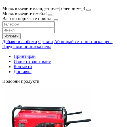
Моля, въведете валиден телефонен номер!
Моля, въведете имейл!
Вашата поръчка е приета.
Изпрати
Добави в любими
Сравни
Абонирай се за по-ниска цена
Предложи по-ниска цена
Принтирай
Изпрати запитване
Контакти
Доставка
Подобни продукти