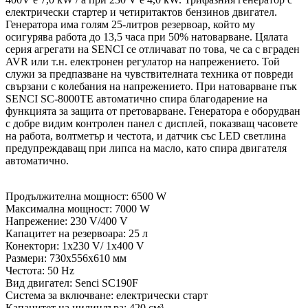
електрически стартер и четиритактов бензинов двигател.
Генератора има голям 25-литров резервоар, който му
осигурява работа до 13,5 часа при 50% натоварване. Цялата
серия агрегати на SENCI се отличават по това, че са с вграден
AVR или т.н. електронен регулатор на напрежението. Той
служи за предпазване на чувствителната техника от повреди
свързани с колебания на напрежението. При натоварване пък
SENCI SC-8000TE автоматично спира благодарение на
функцията за защита от претоварване. Генератора е оборудван
с добре видим контролен панел с дисплей, показващ часовете
на работа, волтметър и честота, и датчик със LED светлина
предупреждаващ при липса на масло, като спира двигателя
автоматично.
Продължителна мощност: 6500 W
Максимална мощност: 7000 W
Напрежение: 230 V/400 V
Капацитет на резервоара: 25 л
Конектори: 1х230 V/ 1х400 V
Размери: 730x556x610 мм
Честота: 50 Hz
Вид двигател: Senci SC190F
Система за включване: електрически старт
Капацитет на цилиндъра: 420 см³