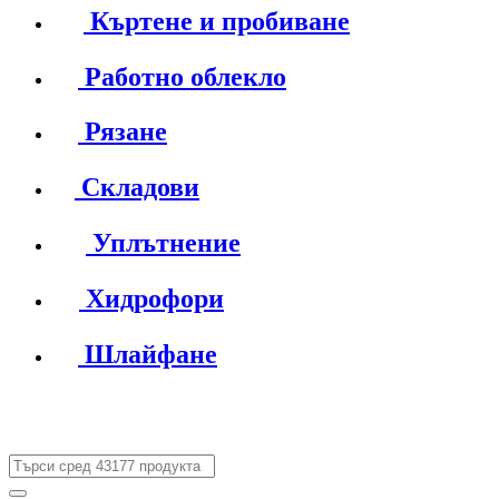
Къртене и пробиване
Работно облекло
Рязане
Складови
Уплътнение
Хидрофори
Шлайфане