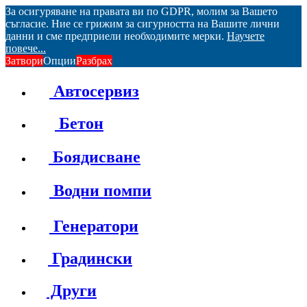
За осигуряване на правата ви по GDPR, молим за Вашето
съгласие. Ние се грижим за сигурността на Вашите лични
данни и сме предприели необходимите мерки.
Научете
повече...
Затвори
Опции
Разбрах
Автосервиз
Бетон
Боядисване
Водни помпи
Генератори
Градински
Други