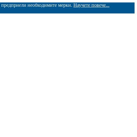
ме предприели необходимите мерки.
Научете повече...