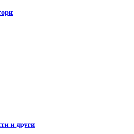
тори
ти и други