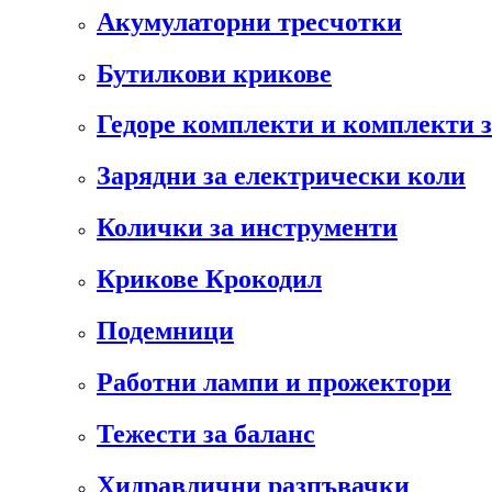
Акумулаторни тресчотки
Бутилкови крикове
Гедоре комплекти и комплекти 
Зарядни за електрически коли
Колички за инструменти
Крикове Крокодил
Подемници
Работни лампи и прожектори
Тежести за баланс
Хидравлични разпъвачки