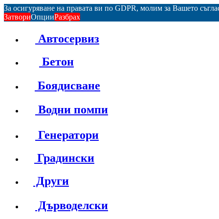
За осигуряване на правата ви по GDPR, молим за Вашето съгл
Затвори
Опции
Разбрах
Автосервиз
Бетон
Боядисване
Водни помпи
Генератори
Градински
Други
Дърводелски