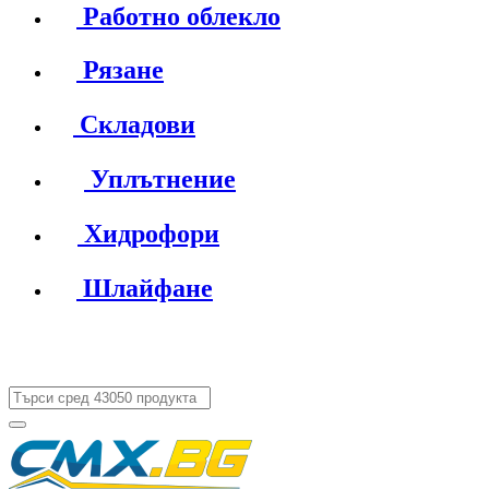
Работно облекло
Рязане
Складови
Уплътнение
Хидрофори
Шлайфане