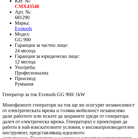
Кат. №:
CMX43548
Арт. №:
681290
Марка:
Evotools
Модел:
GG 900
Гаранция за частно лице:
24 месеца
Гаранция за юридическо лице:
12 месеца
Употреба:
Професионална
Произход:
Румъния
Генератор за ток Evotools GG 900/ 1kW
Монофазните генератори на ток ще ви осигурят независимост
от електрическата мрежа и голяма мобилност независимо
дали работите или искате да захраните уреди от генератора
далеч от електрическа мрежа. Генераторът е проектиран да
работи в най-взискателните условия, е високопроизводителен
инструмент, представляващ идеалното