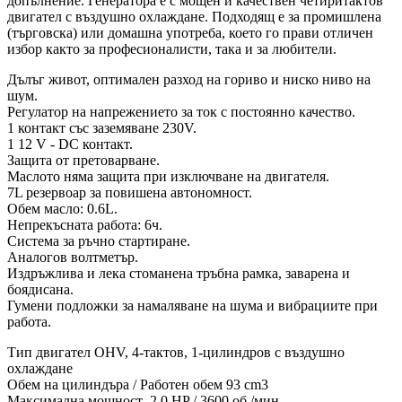
допълнение. Генератора е с мощен и качествен четиритактов
двигател с въздушно охлаждане. Подходящ е за промишлена
(търговска) или домашна употреба, което го прави отличен
избор както за професионалисти, така и за любители.
Дълъг живот, оптимален разход на гориво и ниско ниво на
шум.
Регулатор на напрежението за ток с постоянно качество.
1 контакт със заземяване 230V.
1 12 V - DC контакт.
Защита от претоварване.
Маслото няма защита при изключване на двигателя.
7L резервоар за повишена автономност.
Обем масло: 0.6L.
Непрекъсната работа: 6ч.
Система за ръчно стартиране.
Аналогов волтметър.
Издръжлива и лека стоманена тръбна рамка, заварена и
боядисана.
Гумени подложки за намаляване на шума и вибрациите при
работа.
Тип двигател OHV, 4-тактов, 1-цилиндров с въздушно
охлаждане
Обем на цилиндъра / Работен обем 93 cm3
Максимална мощност 2.0 HP / 3600 об./мин