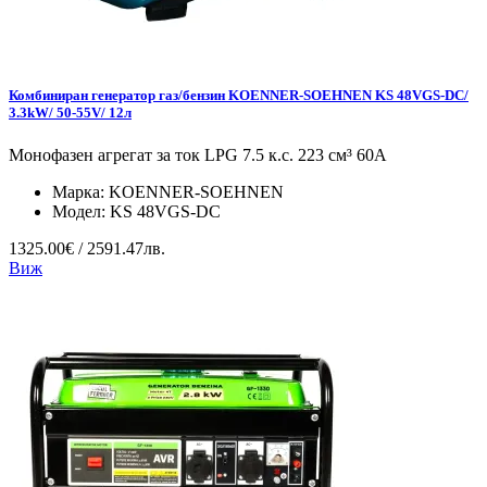
Комбиниран генератор газ/бензин KOENNER-SOEHNEN KS 48VGS-DC/
3.3kW/ 50-55V/ 12л
Монофазен агрегат за ток LPG 7.5 к.с. 223 см³ 60А
Марка:
KOENNER-SOEHNEN
Модел:
KS 48VGS-DC
1325.00€ / 2591.47лв.
Виж