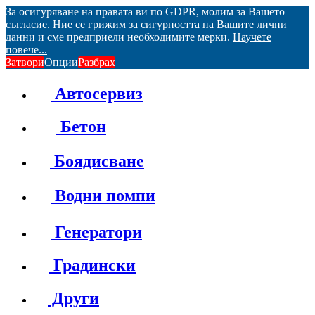
За осигуряване на правата ви по GDPR, молим за Вашето
съгласие. Ние се грижим за сигурността на Вашите лични
данни и сме предприели необходимите мерки.
Научете
повече...
Затвори
Опции
Разбрах
Автосервиз
Бетон
Боядисване
Водни помпи
Генератори
Градински
Други