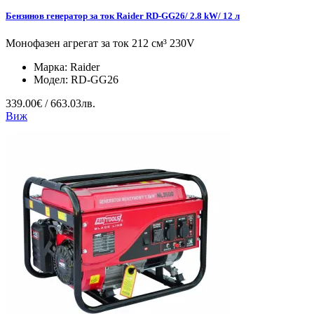
Бензинов генератор за ток Raider RD-GG26/ 2.8 kW/ 12 л
Монофазен агрегат за ток 212 см³ 230V
Марка:
Raider
Модел:
RD-GG26
339.00€ / 663.03лв.
Виж