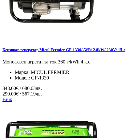
Бензинов генератор Micul Fermier GF-1330/ AVR/ 2.8kW/ 230V/ 15 л
Монофазен агрегат за ток 360 г/kWh 4 к.с.
Марка:
MICUL FERMIER
Модел:
GF-1330
348.00€ / 680.63лв.
290.00€ / 567.19лв.
Виж