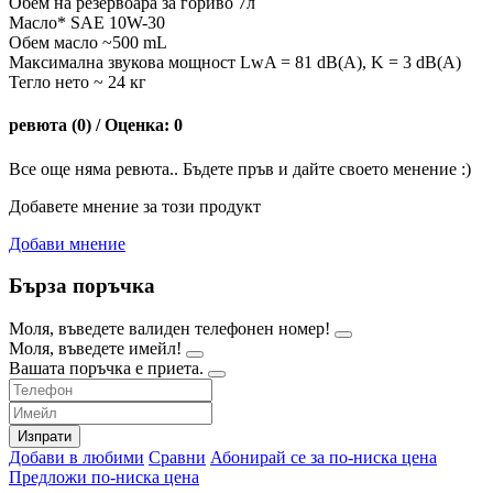
Обем на резервоара за гориво 7л
Масло* SAE 10W-30
Обем масло ~500 mL
Максимална звукова мощност LwA = 81 dB(A), K = 3 dB(A)
Тегло нето ~ 24 кг
ревюта (0) / Оценка: 0
Все още няма ревюта.. Бъдете пръв и дайте своето менение :)
Добавете мнение за този продукт
Добави мнение
Бърза поръчка
Моля, въведете валиден телефонен номер!
Моля, въведете имейл!
Вашата поръчка е приета.
Изпрати
Добави в любими
Сравни
Абонирай се за по-ниска цена
Предложи по-ниска цена