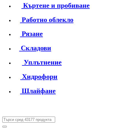
Къртене и пробиване
Работно облекло
Рязане
Складови
Уплътнение
Хидрофори
Шлайфане