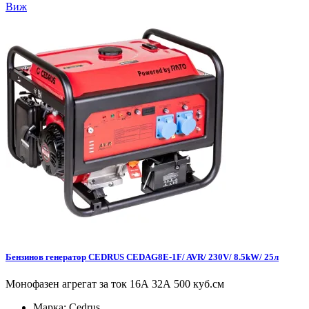
Виж
Бензинов генератор CEDRUS CEDAG8E-1F/ AVR/ 230V/ 8.5kW/ 25л
Монофазен агрегат за ток 16А 32А 500 куб.см
Марка:
Cedrus