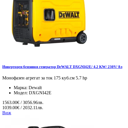
Инверторен бензинов генератор DeWALT DXGNI42E/ 4.2 KW/ 230V/ 8л
Монофазен агрегат за ток 175 куб.см 5.7 hp
Марка:
Dewalt
Модел:
DXGNI42E
1563.00€ / 3056.96лв.
1039.00€ / 2032.11лв.
Виж