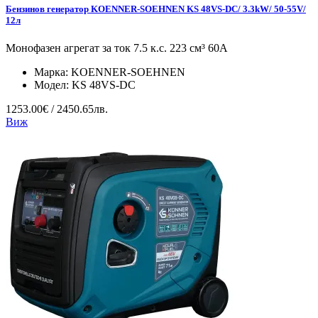
Бензинов генератор KOENNER-SOEHNEN KS 48VS-DC/ 3.3kW/ 50-55V/
12л
Монофазен агрегат за ток 7.5 к.с. 223 см³ 60А
Марка:
KOENNER-SOEHNEN
Модел:
KS 48VS-DC
1253.00€ / 2450.65лв.
Виж