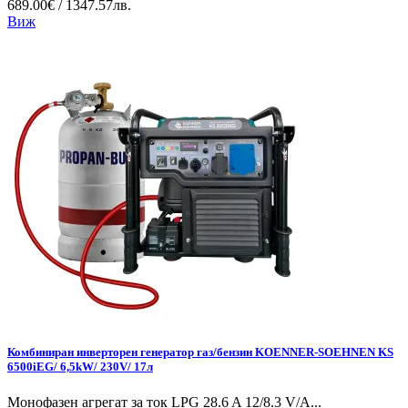
689.00€ / 1347.57лв.
Виж
Комбиниран инверторен генератор газ/бензин KOENNER-SOEHNEN KS
6500iEG/ 6,5kW/ 230V/ 17л
Монофазен агрегат за ток LPG 28.6 A 12/8.3 V/А...