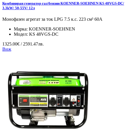
Комбиниран генератор газ/бензин KOENNER-SOEHNEN KS 48VGS-DC/
3.3kW/ 50-55V/ 12л
Монофазен агрегат за ток LPG 7.5 к.с. 223 см³ 60А
Марка:
KOENNER-SOEHNEN
Модел:
KS 48VGS-DC
1325.00€ / 2591.47лв.
Виж