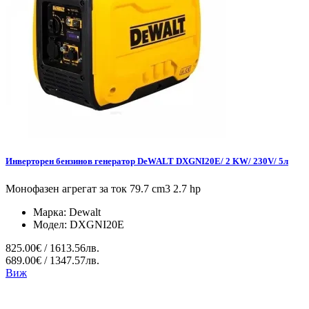
Инверторен бензинов генератор DeWALT DXGNI20E/ 2 KW/ 230V/ 5л
Монофазен агрегат за ток 79.7 cm3 2.7 hp
Марка:
Dewalt
Модел:
DXGNI20E
825.00€ / 1613.56лв.
689.00€ / 1347.57лв.
Виж