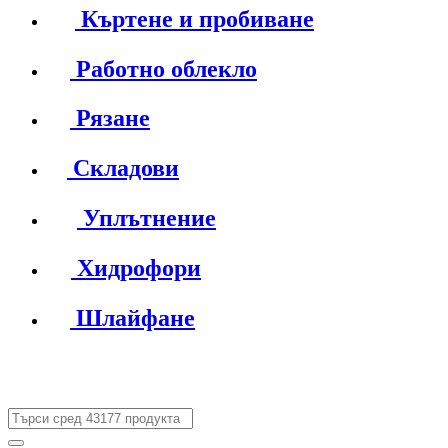
Къртене и пробиване
Работно облекло
Рязане
Складови
Уплътнение
Хидрофори
Шлайфане