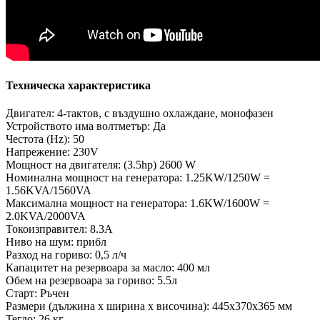
Техническа характеристика
Двигател: 4-тактов, с въздушно охлаждане, монофазен
Устройството има волтметър: Да
Честота (Hz): 50
Напрежение: 230V
Мощност на двигателя: (3.5hp) 2600 W
Номинална мощност на генератора: 1.25KW/1250W =
1.56KVA/1560VA
Максимална мощност на генератора: 1.6KW/1600W =
2.0KVA/2000VA
Токоизправител: 8.3A
Ниво на шум: прибл
Разход на гориво: 0,5 л/ч
Капацитет на резервоара за масло: 400 мл
Обем на резервоара за гориво: 5.5л
Старт: Ръчен
Размери (дължина х ширина х височина): 445x370x365 мм
Тегло: 26 кг