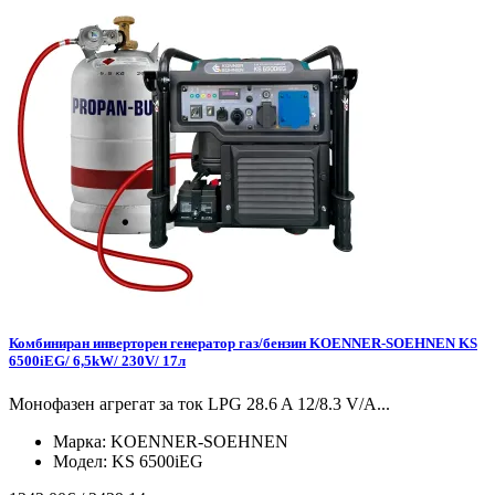
Комбиниран инверторен генератор газ/бензин KOENNER-SOEHNEN KS
6500iEG/ 6,5kW/ 230V/ 17л
Монофазен агрегат за ток LPG 28.6 A 12/8.3 V/А...
Марка:
KOENNER-SOEHNEN
Модел:
KS 6500iEG