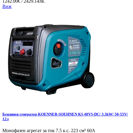
1242.00€ / 2429.14лв.
Виж
Бензинов генератор KOENNER-SOEHNEN KS 48VS-DC/ 3.3kW/ 50-55V/
12л
Монофазен агрегат за ток 7.5 к.с. 223 см³ 60А