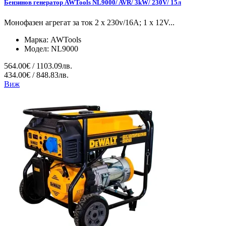
Бензинов генератор AWTools NL9000/ AVR/ 3kW/ 230V/ 15л
Монофазен агрегат за ток 2 x 230v/16A; 1 x 12V...
Марка:
AWTools
Модел:
NL9000
564.00€ / 1103.09лв.
434.00€ / 848.83лв.
Виж