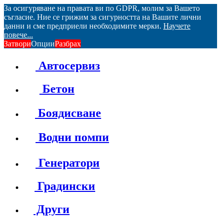
За осигуряване на правата ви по GDPR, молим за Вашето
съгласие. Ние се грижим за сигурността на Вашите лични
данни и сме предприели необходимите мерки.
Научете
повече...
Затвори
Опции
Разбрах
Автосервиз
Бетон
Боядисване
Водни помпи
Генератори
Градински
Други