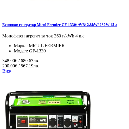
Бензинов генератор Micul Fermier GF-1330/ AVR/ 2.8kW/ 230V/ 15 л
Монофазен агрегат за ток 360 г/kWh 4 к.с.
Марка:
MICUL FERMIER
Модел:
GF-1330
348.00€ / 680.63лв.
290.00€ / 567.19лв.
Виж