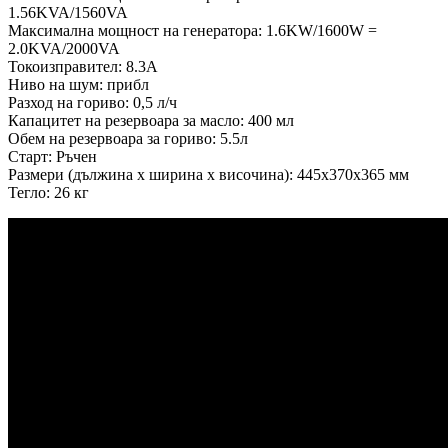
1.56KVA/1560VA
Максимална мощност на генератора: 1.6KW/1600W =
2.0KVA/2000VA
Токоизправител: 8.3A
Ниво на шум: прибл
Разход на гориво: 0,5 л/ч
Капацитет на резервоара за масло: 400 мл
Обем на резервоара за гориво: 5.5л
Старт: Ръчен
Размери (дължина х ширина х височина): 445x370x365 мм
Тегло: 26 кг