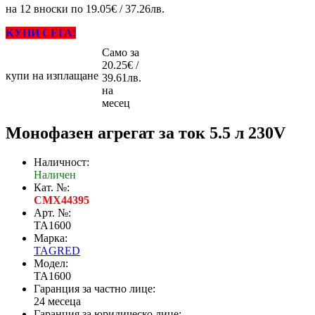
на 12 вноски по 19.05€ / 37.26лв.
КУПИ СЕГА!
Само за
20.25€ /
купи на изплащане
39.61лв.
на
месец
Монофазен агрегат за ток 5.5 л 230V
Наличност:
Наличен
Кат. №:
CMX44395
Арт. №:
TA1600
Марка:
TAGRED
Модел:
TA1600
Гаранция за частно лице:
24 месеца
Гаранция за юридическо лице: