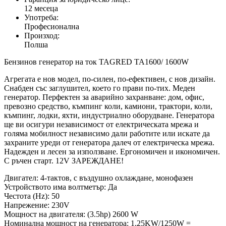
12 месеца
Употреба:
Професионална
Произход:
Полша
Бензинов генератор на ток TAGRED TA1600/ 1600W
Агрегата е нов модел, по-силен, по-ефективен, с нов дизайн.
Снабден със заглушител, което го прави по-тих. Меден
генератор. Перфектен за аварийно захранване: дом, офис,
превозно средство, къмпинг коли, камиони, трактори, коли,
къмпинг, лодки, яхти, индустриално оборудване. Генератора
ще ви осигури независимост от електрическата мрежа и
голяма мобилност независимо дали работите или искате да
захраните уреди от генератора далеч от електрическа мрежа.
Надежден и лесен за използване. Ергономичен и икономичен.
С ръчен старт. 12V ЗАРЕЖДАНЕ!
Двигател: 4-тактов, с въздушно охлаждане, монофазен
Устройството има волтметър: Да
Честота (Hz): 50
Напрежение: 230V
Мощност на двигателя: (3.5hp) 2600 W
Номинална мощност на генератора: 1.25KW/1250W =