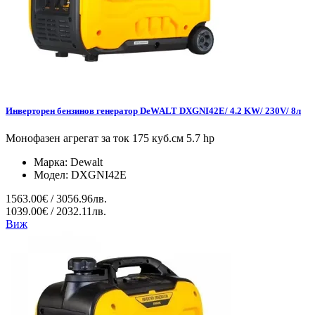
Инверторен бензинов генератор DeWALT DXGNI42E/ 4.2 KW/ 230V/ 8л
Монофазен агрегат за ток 175 куб.см 5.7 hp
Марка:
Dewalt
Модел:
DXGNI42E
1563.00€ / 3056.96лв.
1039.00€ / 2032.11лв.
Виж