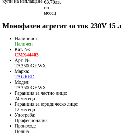
купи на изплащане
63.78лв.
на
месец
Монофазен агрегат за ток 230V 15 л
Наличност:
Наличен
Кат. №:
CMX44403
Арт. №:
TA3500GHWX
Марка:
TAGRED
Модел:
TA3500GHWX
Гаранция за частно лице:
24 месеца
Гаранция за юридическо лице:
12 месеца
Употреба:
Професионална
Произход:
Полша