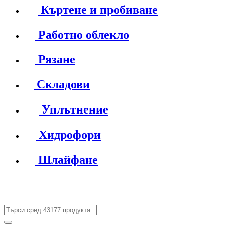
Къртене и пробиване
Работно облекло
Рязане
Складови
Уплътнение
Хидрофори
Шлайфане