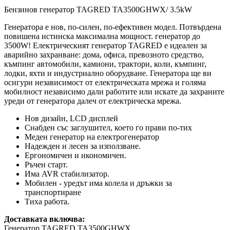
Бензинов генератор TAGRED TA3500GHWX/ 3.5kW
Генератора е нов, по-силен, по-ефективен модел. Потвърдена
повишена истинска максимална мощност. генератор до
3500W! Електрическият генератор TAGRED е идеален за
аварийно захранване: дома, офиса, превозното средство,
къмпинг автомобили, камиони, трактори, коли, къмпинг,
лодки, яхти и индустриално оборудване. Генератора ще ви
осигури независимост от електрическата мрежа и голяма
мобилност независимо дали работите или искате да захраните
уреди от генератора далеч от електрическа мрежа.
Нов дизайн, LCD дисплей
Снабден със заглушител, което го прави по-тих
Меден генератор на електрогенератор
Надежден и лесен за използване.
Ергономичен и икономичен.
Ръчен старт.
Има AVR стабилизатор.
Мобилен - уредът има колела и дръжки за
транспортиране
Тиха работа.
Доставката включва:
Генератор TAGRED TA3500GHWX