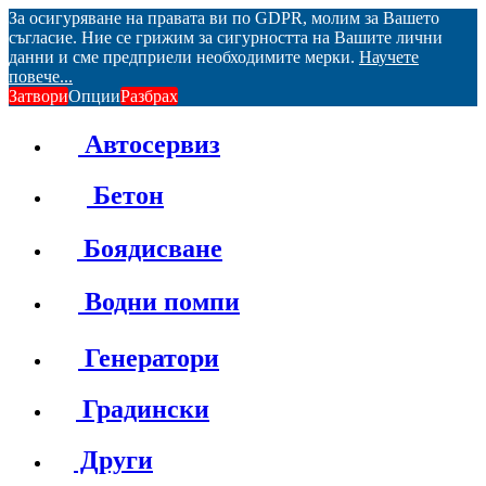
За осигуряване на правата ви по GDPR, молим за Вашето
съгласие. Ние се грижим за сигурността на Вашите лични
данни и сме предприели необходимите мерки.
Научете
повече...
Затвори
Опции
Разбрах
Автосервиз
Бетон
Боядисване
Водни помпи
Генератори
Градински
Други