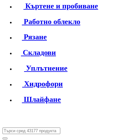
Къртене и пробиване
Работно облекло
Рязане
Складови
Уплътнение
Хидрофори
Шлайфане