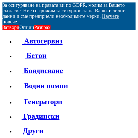
За осигуряване на правата ви по GDPR, молим за Вашето
съгласие. Ние се грижим за сигурността на Вашите лични
данни и сме предприели необходимите мерки.
Научете
повече...
Затвори
Опции
Разбрах
Автосервиз
Бетон
Боядисване
Водни помпи
Генератори
Градински
Други