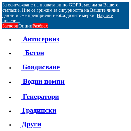
За осигуряване на правата ви по GDPR, молим за Вашето
съгласие. Ние се грижим за сигурността на Вашите лични
данни и сме предприели необходимите мерки.
Научете
повече...
Затвори
Опции
Разбрах
Автосервиз
Бетон
Боядисване
Водни помпи
Генератори
Градински
Други