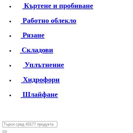
Къртене и пробиване
Работно облекло
Рязане
Складови
Уплътнение
Хидрофори
Шлайфане