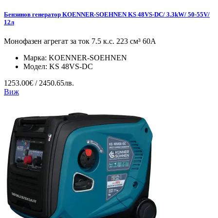
Бензинов генератор KOENNER-SOEHNEN KS 48VS-DC/ 3.3kW/ 50-55V/
12л
Монофазен агрегат за ток 7.5 к.с. 223 см³ 60А
Марка:
KOENNER-SOEHNEN
Модел:
KS 48VS-DC
1253.00€ / 2450.65лв.
Виж