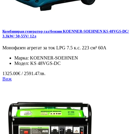
Комбиниран генератор газ/бензин KOENNER-SOEHNEN KS 48VGS-DC/
3.3kW/ 50-55V/ 12л
Монофазен агрегат за ток LPG 7.5 к.с. 223 см³ 60А
Марка:
KOENNER-SOEHNEN
Модел:
KS 48VGS-DC
1325.00€ / 2591.47лв.
Виж