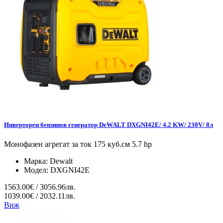
Инверторен бензинов генератор DeWALT DXGNI42E/ 4.2 KW/ 230V/ 8л
Монофазен агрегат за ток 175 куб.см 5.7 hp
Марка:
Dewalt
Модел:
DXGNI42E
1563.00€ / 3056.96лв.
1039.00€ / 2032.11лв.
Виж