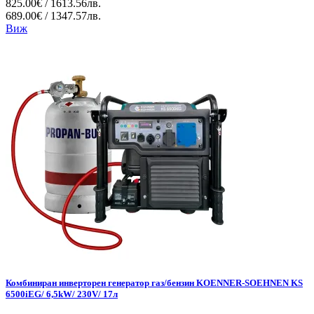
825.00€ / 1613.56лв.
689.00€ / 1347.57лв.
Виж
Комбиниран инверторен генератор газ/бензин KOENNER-SOEHNEN KS
6500iEG/ 6,5kW/ 230V/ 17л