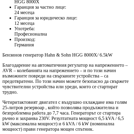
HGG 8000X
Гаранция за частно лице:
24 месеца
Гаранция за юридическо лице:
12 месеца
Употреба:
Професионална
Произход:
Германия
Бензинов генератор Hahn & Sohn HGG 8000X/ 6.5kW
Благодарение на автоматичния регулатор на напрежението –
AVR – колебанията на напрежението – и по този начин
възможните повреди на свързаните устройства – са
предотвратени. По този начин можете безопасно да свържете
чувствителни устройства или уреди, които се стартират
трудно.
Четиритактовият двигател с въздушно охлаждане има голям
25-литров резервоар , който позволява продължителна и
безпроблемна работа до 7,7 часа. Генераторът се стартира
ръчно и захранва 230V. Резултатната мощност 6,5 kVA / 6,5
kW (максимална мощност) и 6 kVA / 6 kW (номинална
мощност) прави генератора мощен спътник.