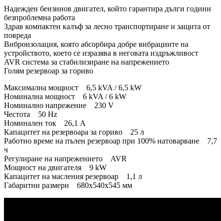
Надежден бензинов двигател, който гарантира дълги години
безпроблемна работа
Здрав компактен калъф за лесно транспортиране и защита от
повреда
Виброизолация, която абсорбира добре вибрациите на
устройството, което се изразява в неговата издръжливост
AVR система за стабилизиране на напрежението
Голям резервоар за гориво
Максимална мощност 6,5 kVA / 6,5 kW
Номинална мощност 6 kVA / 6 kW
Номинално напрежение 230 V
Честота 50 Hz
Номинален ток 26,1 А
Капацитет на резервоара за гориво 25 л
Работно време на пълен резервоар при 100% натоварване 7,7
ч
Регулиране на напрежението AVR
Мощност на двигателя 9 kW
Капацитет на масления резервоар 1,1 л
Габаритни размери 680x540x545 мм