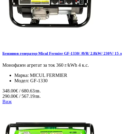
Бензинов генератор Micul Fermier GF-1330/ AVR/ 2.8kW/ 230V/ 15 л
Монофазен агрегат за ток 360 г/kWh 4 к.с.
Марка:
MICUL FERMIER
Модел:
GF-1330
348.00€ / 680.63лв.
290.00€ / 567.19лв.
Виж