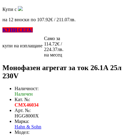
Купи с
на 12 вноски по 107.92€ / 211.07лв.
КУПИ СЕГА!
Само за
114.72€ /
купи на изплащане
224.37лв.
на месец
Монофазен агрегат за ток 26.1А 25л
230V
Наличност:
Наличен
Кат. №:
CMX46034
Арт. №:
HGG8000X
Марка:
Hahn & Sohn
Модел: