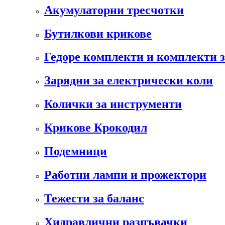
Акумулаторни тресчотки
Бутилкови крикове
Гедоре комплекти и комплекти 
Зарядни за електрически коли
Колички за инструменти
Крикове Крокодил
Подемници
Работни лампи и прожектори
Тежести за баланс
Хидравлични разпъвачки