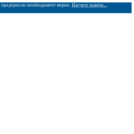
ме предприели необходимите мерки.
Научете повече...