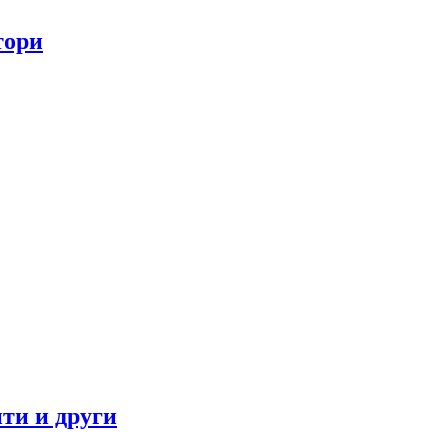
тори
ти и други