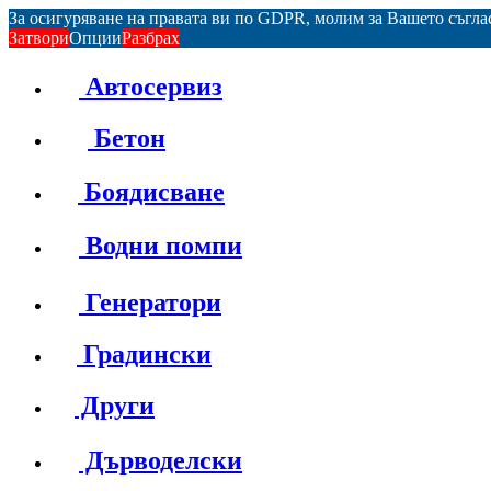
За осигуряване на правата ви по GDPR, молим за Вашето съгл
Затвори
Опции
Разбрах
Автосервиз
Бетон
Боядисване
Водни помпи
Генератори
Градински
Други
Дърводелски