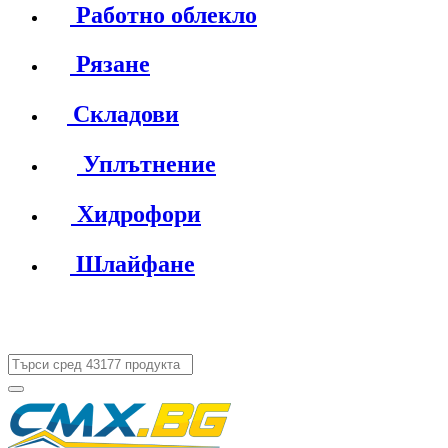
Работно облекло
Рязане
Складови
Уплътнение
Хидрофори
Шлайфане