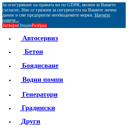
За осигуряване на правата ви по GDPR, молим за Вашето
съгласие. Ние се грижим за сигурността на Вашите лични
данни и сме предприели необходимите мерки.
Научете
повече...
Затвори
Опции
Разбрах
Автосервиз
Бетон
Боядисване
Водни помпи
Генератори
Градински
Други