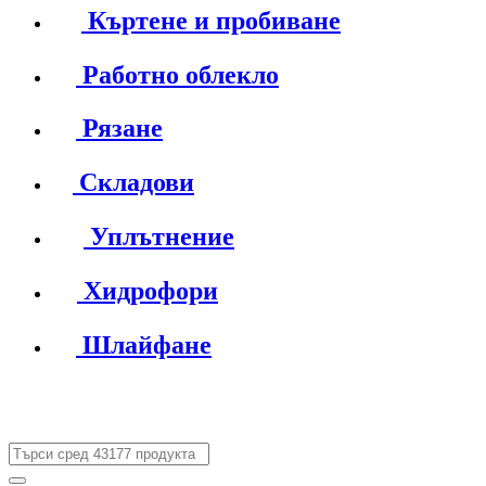
Къртене и пробиване
Работно облекло
Рязане
Складови
Уплътнение
Хидрофори
Шлайфане