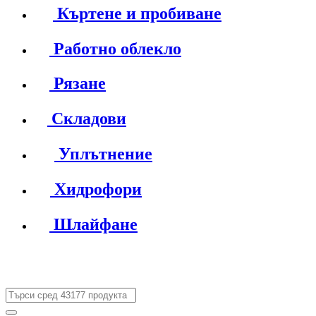
Къртене и пробиване
Работно облекло
Рязане
Складови
Уплътнение
Хидрофори
Шлайфане