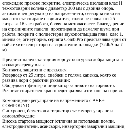
епоксидно прахово покритие, електрическа изолация клас H,
тежкотоварни колела с диаметър 300 мм с двойна опора,
автоматичен регулатор на напрежението, сензор за ниво на
маслото със спиране на двигателя, голям резервоар от 25
литра за 16 часа работа, брояч на моточасовете. Благодарение
на страничните панели, проектирани да намалят шума при
работа, покрити с полиестерна звукопоглъщаща пяна, клас 1,
миеща се, огнеупорна, серията CombiPro представлява едни от
най-тихите генератори на строителни площадки (72dbA на 7
м).
Предният панел със задния корпус осигурява добра защита и
изолация срещу влага.
Контакти, защитени с прекъсвач.
Резервоар от 25 литра, снабден с голяма капачка, която се
развива дори с работни ръкавици;
Оборудван с филтър и индикатор за нивото на горивото.
Ръчният спирателен кран предотвратява изтичане на гориво.
Комбинирано регулиране на напрежението с AVR+
COMPOUND.
Синхронен, безчетков алтернатор със саморегулиране и
самовъзбуждане:
Висока стартова мощност (отлична за потопяеми помпи,
електродвигатели, асансьори, инверторни заваръчни машини,