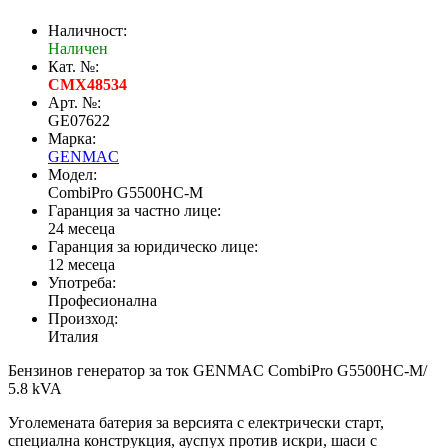
Наличност:
Наличен
Кат. №:
CMX48534
Арт. №:
GE07622
Марка:
GENMAC
Модел:
CombiPro G5500HC-M
Гаранция за частно лице:
24 месеца
Гаранция за юридическо лице:
12 месеца
Употреба:
Професионална
Произход:
Италия
Бензинов генератор за ток GENMAC CombiPro G5500HC-M/
5.8 kVA
Уголемената батерия за версията с електрически старт,
специална конструкция, ауспух против искри, шаси с