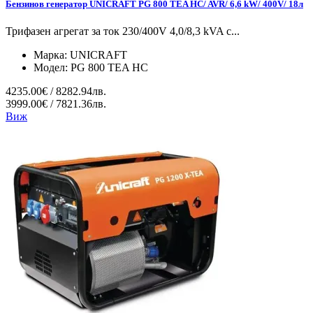
Бензинов генератор UNICRAFT PG 800 TEA HC/ AVR/ 6,6 kW/ 400V/ 18л
Трифазен агрегат за ток 230/400V 4,0/8,3 kVA с...
Марка:
UNICRAFT
Модел:
PG 800 TEA HC
4235.00€ / 8282.94лв.
3999.00€ / 7821.36лв.
Виж