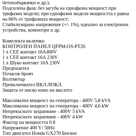
бетонобъркачки и др.);
Подсилена фаза: без загуба на еднофазна мощност при
трифазни модели; при еднофазни модели мощността е равна
на 66% от трифазната мощност;
Стабилизирано напрежение (+/- 1%), идеално за електронни
устройства, компютри и др.
Комплекта включва:
КОНТРОЛЕН ПАНЕЛ QFPM-OS-PT26
1 x CEE контакт 16A400V
1 x CEE контакт 16A 230V
1 x Шуко контакт 16A 230V
Предпазител
Почасов брояч
Волтметър
Превключвател ВКЛ./ИЗКЛ.
Защита от ниско ниво на маслото
Максимална мощност на генератора - 400V 5,8 kVA
Максимална мощност на генератора - 400V 4,6 kW
Непрекъснато захранване - 400V 5 kVA
Непрекъснато захранване - 400V 4 kW
Фактор на мощността 0.8
Напрежение 400 V/ 50Hz
Тип двигател Honda GX270 Бензин