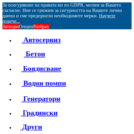
За осигуряване на правата ви по GDPR, молим за Вашето
съгласие. Ние се грижим за сигурността на Вашите лични
данни и сме предприели необходимите мерки.
Научете
повече...
Затвори
Опции
Разбрах
Автосервиз
Бетон
Боядисване
Водни помпи
Генератори
Градински
Други