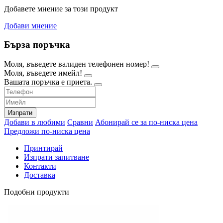
Добавете мнение за този продукт
Добави мнение
Бърза поръчка
Моля, въведете валиден телефонен номер!
Моля, въведете имейл!
Вашата поръчка е приета.
Изпрати
Добави в любими
Сравни
Абонирай се за по-ниска цена
Предложи по-ниска цена
Принтирай
Изпрати запитване
Контакти
Доставка
Подобни продукти