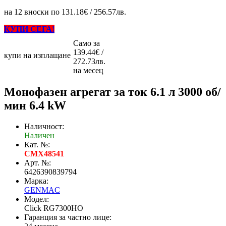
на 12 вноски по 131.18€ / 256.57лв.
КУПИ СЕГА!
Само за
139.44€ /
купи на изплащане
272.73лв.
на месец
Монофазен агрегат за ток 6.1 л 3000 об/
мин 6.4 kW
Наличност:
Наличен
Кат. №:
CMX48541
Арт. №:
6426390839794
Марка:
GENMAC
Модел:
Click RG7300HO
Гаранция за частно лице: