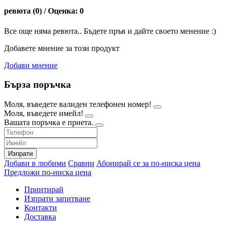
ревюта (0) / Оценка: 0
Все още няма ревюта.. Бъдете пръв и дайте своето менение :)
Добавете мнение за този продукт
Добави мнение
Бърза поръчка
Моля, въведете валиден телефонен номер!
Моля, въведете имейл!
Вашата поръчка е приета.
Изпрати
Добави в любими
Сравни
Абонирай се за по-ниска цена
Предложи по-ниска цена
Принтирай
Изпрати запитване
Контакти
Доставка