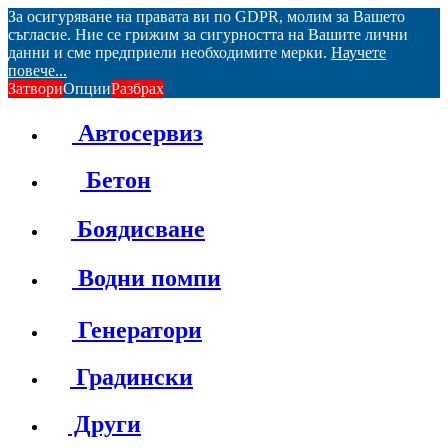
За осигуряване на правата ви по GDPR, молим за Вашето
съгласие. Ние се грижим за сигурността на Вашите лични
данни и сме предприели необходимите мерки.
Научете
повече...
Затвори
Опции
Разбрах
Автосервиз
Бетон
Боядисване
Водни помпи
Генератори
Градински
Други