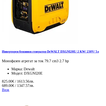
Инверторен бензинов генератор DeWALT DXGNI20E/ 2 KW/ 230V/ 5л
Монофазен агрегат за ток 79.7 cm3 2.7 hp
Марка:
Dewalt
Модел:
DXGNI20E
825.00€ / 1613.56лв.
689.00€ / 1347.57лв.
Виж