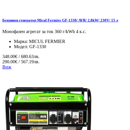
Бензинов генератор Micul Fermier GF-1330/ AVR/ 2.8kW/ 230V/ 15 л
Монофазен агрегат за ток 360 г/kWh 4 к.с.
Марка:
MICUL FERMIER
Модел:
GF-1330
348.00€ / 680.63лв.
290.00€ / 567.19лв.
Виж