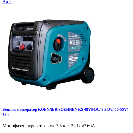
Виж
Бензинов генератор KOENNER-SOEHNEN KS 48VS-DC/ 3.3kW/ 50-55V/
12л
Монофазен агрегат за ток 7.5 к.с. 223 см³ 60А