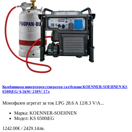
Комбиниран инверторен генератор газ/бензин KOENNER-SOEHNEN KS
6500iEG/ 6,5kW/ 230V/ 17л
Монофазен агрегат за ток LPG 28.6 A 12/8.3 V/А...
Марка:
KOENNER-SOEHNEN
Модел:
KS 6500iEG
1242.00€ / 2429.14лв.