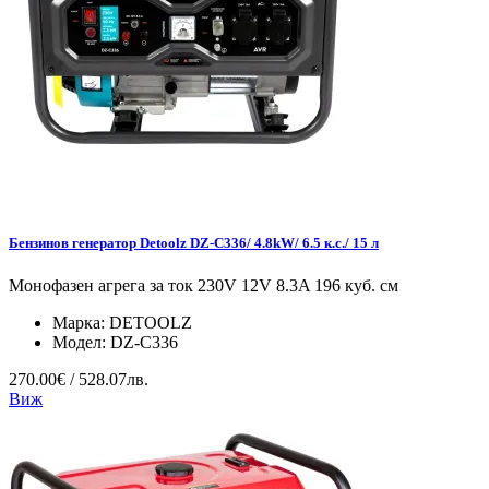
Бензинов генератор Detoolz DZ-C336/ 4.8kW/ 6.5 к.с./ 15 л
Монофазен агрега за ток 230V 12V 8.3A 196 куб. см
Марка:
DETOOLZ
Модел:
DZ-C336
270.00€ / 528.07лв.
Виж