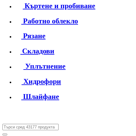
Къртене и пробиване
Работно облекло
Рязане
Складови
Уплътнение
Хидрофори
Шлайфане