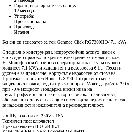
24 месеца
Гаранция за юридическо лице:
12 месеца
Употреба:
Професионална
Произход:
Италия
Бензинов генератор за ток Genmac Click RG7300HO/ 7.1 kVA
Специално конструиран, искроустойчив ауспух, шаси с
епоксидно прахово покритие, електрическа изолация клас
H. Монофазния бензинов генератор за ток е с максимална
мощност 7.1 KVA и капацитет на резервоара 6.1 л. Лесен и
удобен е за пренасяне. Корпусът е изработен от стомана.
Притежава двигател Honda GX390. Покритието му е
защитено от влага, водни пръски и прах. Може да работи 2.9 ч
при 70% мощност. Поддържа ниски нива на
шум. Професионални генератори с висока преносимост,
оборудвани с термична защита и сензор за недостиг на масло
за надеждност и изключителна производителност.
2 x Шуко контакта 230V - 16A
Термичен превключвател
Превключвател ВКЛ./ИЗКЛ.
КОНТРОЛЕН ПАНЕЛ QFHM-OS-PM11