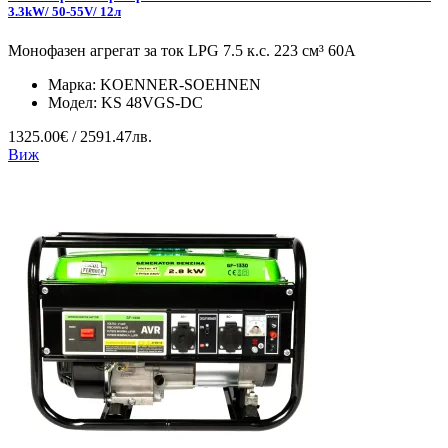
3.3kW/ 50-55V/ 12л
Монофазен агрегат за ток LPG 7.5 к.с. 223 см³ 60А
Марка:
KOENNER-SOEHNEN
Модел:
KS 48VGS-DC
1325.00€ / 2591.47лв.
Виж