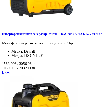
Инверторен бензинов генератор DeWALT DXGNI42E/ 4.2 KW/ 230V/ 8л
Монофазен агрегат за ток 175 куб.см 5.7 hp
Марка:
Dewalt
Модел:
DXGNI42E
1563.00€ / 3056.96лв.
1039.00€ / 2032.11лв.
Виж