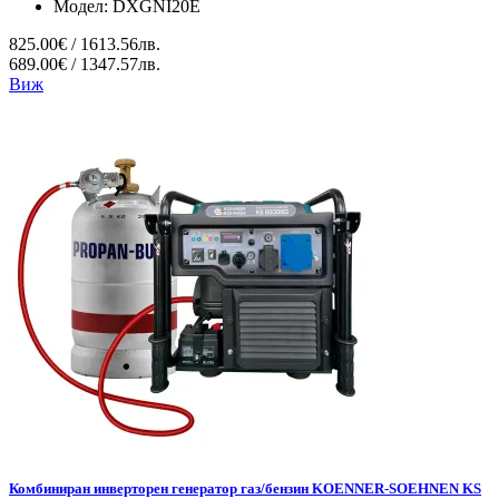
Модел:
DXGNI20E
825.00€ / 1613.56лв.
689.00€ / 1347.57лв.
Виж
Комбиниран инверторен генератор газ/бензин KOENNER-SOEHNEN KS