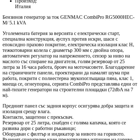
Произход:
Италия
Бензинов генератор за ток GENMAC CombiPro RG5000HEC-
M/ 5.1 kVA
Уголемената батерия за версията с електрически старт,
специална конструкция, ауспух против искри, шаси с
епоксидно прахово покритие, електрическа изолация клас H,
тежкотоварни колела с диаметър 300 мм с двойна опора,
автоматичен регулатор на напрежението, сензор за ниво на
маслото със спиране на двигателя, голям резервоар от 25
литра за 16 часа работа, брояч на моточасовете. Благодарение
на страничните панели, проектирани да намалят шума при
работа, покрити с полиестерна звукопоглъщаща пяна, клас 1,
миеща се, огнеупорна, серията CombiPro представлява едни от
най-тихите генератори на строителни площадки (72dbA на 7
м).
Предният панел със задния корпус осигурява добра защита и
изолация срещу влага.
Контакти, защитени с прекъсвач.
Резервоар от 25 литра, снабден с голяма капачка, която се
развива дори с работни ръкавици;
Оборудван с филтър и индикатор за нивото на горивото.
Ръчният спирателен кран предотвратява изтичане на гориво.