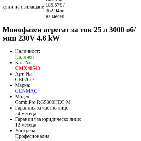
185.57€ /
купи на изплащане
362.94лв.
на месец
Монофазен агрегат за ток 25 л 3000 об/
мин 230V 4.6 kW
Наличност:
Наличен
Кат. №:
CMX48543
Арт. №:
GE07617
Марка:
GENMAC
Модел:
CombiPro RG5000HEC-M
Гаранция за частно лице:
24 месеца
Гаранция за юридическо лице:
12 месеца
Употреба:
Професионална