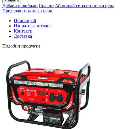
Изпрати
Добави в любими
Сравни
Абонирай се за по-ниска цена
Предложи по-ниска цена
Принтирай
Изпрати запитване
Контакти
Доставка
Подобни продукти