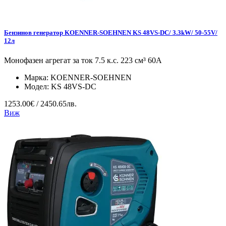
Бензинов генератор KOENNER-SOEHNEN KS 48VS-DC/ 3.3kW/ 50-55V/
12л
Монофазен агрегат за ток 7.5 к.с. 223 см³ 60А
Марка:
KOENNER-SOEHNEN
Модел:
KS 48VS-DC
1253.00€ / 2450.65лв.
Виж