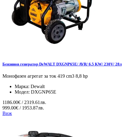
Бензинов генератор DeWALT DXGNP65E/ AVR/ 6.5 KW/ 230V/ 28л
Монофазен агрегат за ток 419 cm3 8,8 hp
Марка:
Dewalt
Модел:
DXGNP65E
1186.00€ / 2319.61лв.
999.00€ / 1953.87лв.
Виж