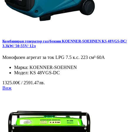
Комбиниран генератор газ/бензин KOENNER-SOEHNEN KS 48VGS-DC/
3.3kW/ 50-55V/ 12л
Монофазен агрегат за ток LPG 7.5 к.с. 223 см³ 60А
Марка:
KOENNER-SOEHNEN
Модел:
KS 48VGS-DC
1325.00€ / 2591.47лв.
Виж