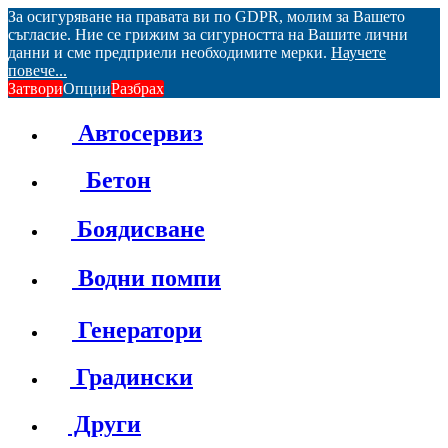
За осигуряване на правата ви по GDPR, молим за Вашето
съгласие. Ние се грижим за сигурността на Вашите лични
данни и сме предприели необходимите мерки.
Научете
повече...
Затвори
Опции
Разбрах
Автосервиз
Бетон
Боядисване
Водни помпи
Генератори
Градински
Други