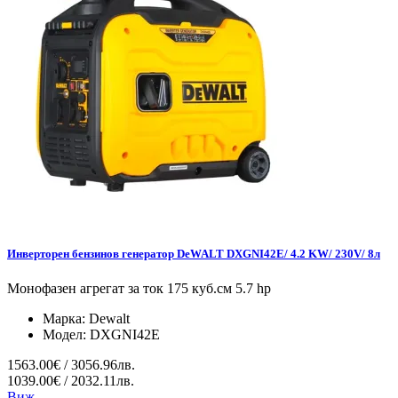
Инверторен бензинов генератор DeWALT DXGNI42E/ 4.2 KW/ 230V/ 8л
Монофазен агрегат за ток 175 куб.см 5.7 hp
Марка:
Dewalt
Модел:
DXGNI42E
1563.00€ / 3056.96лв.
1039.00€ / 2032.11лв.
Виж