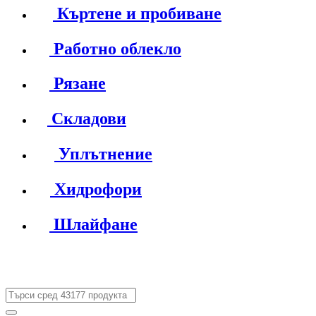
Къртене и пробиване
Работно облекло
Рязане
Складови
Уплътнение
Хидрофори
Шлайфане