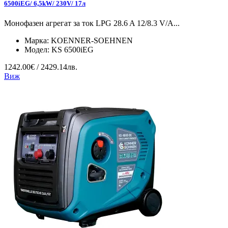
6500iEG/ 6,5kW/ 230V/ 17л
Монофазен агрегат за ток LPG 28.6 A 12/8.3 V/А...
Марка:
KOENNER-SOEHNEN
Модел:
KS 6500iEG
1242.00€ / 2429.14лв.
Виж