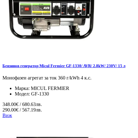
Бензинов генератор Micul Fermier GF-1330/ AVR/ 2.8kW/ 230V/ 15 л
Монофазен агрегат за ток 360 г/kWh 4 к.с.
Марка:
MICUL FERMIER
Модел:
GF-1330
348.00€ / 680.63лв.
290.00€ / 567.19лв.
Виж