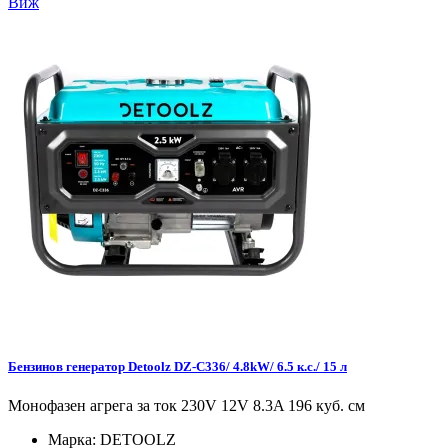
Виж
Бензинов генератор Detoolz DZ-C336/ 4.8kW/ 6.5 к.с./ 15 л
Монофазен агрега за ток 230V 12V 8.3A 196 куб. см
Марка:
DETOOLZ