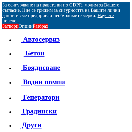
За осигуряване на правата ви по GDPR, молим за Вашето
съгласие. Ние се грижим за сигурността на Вашите лични
данни и сме предприели необходимите мерки.
Научете
повече...
Затвори
Опции
Разбрах
Автосервиз
Бетон
Боядисване
Водни помпи
Генератори
Градински
Други