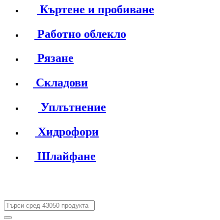
Къртене и пробиване
Работно облекло
Рязане
Складови
Уплътнение
Хидрофори
Шлайфане