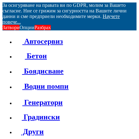
За осигуряване на правата ви по GDPR, молим за Вашето
съгласие. Ние се грижим за сигурността на Вашите лични
данни и сме предприели необходимите мерки.
Научете
повече...
Затвори
Опции
Разбрах
Автосервиз
Бетон
Боядисване
Водни помпи
Генератори
Градински
Други