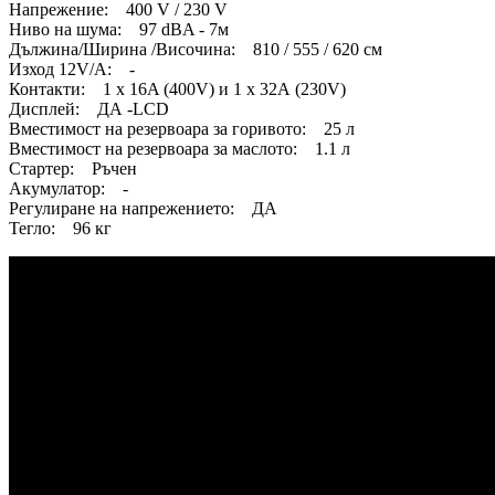
Напрежение: 400 V / 230 V
Ниво на шума: 97 dBA - 7м
Дължина/Ширина /Височина: 810 / 555 / 620 см
Изход 12V/А: -
Контакти: 1 х 16A (400V) и 1 х 32А (230V)
Дисплей: ДА -LCD
Вместимост на резервоара за горивото: 25 л
Вместимост на резервоара за маслото: 1.1 л
Стартер: Ръчен
Акумулатор: -
Регулиране на напрежението: ДА
Тегло: 96 кг