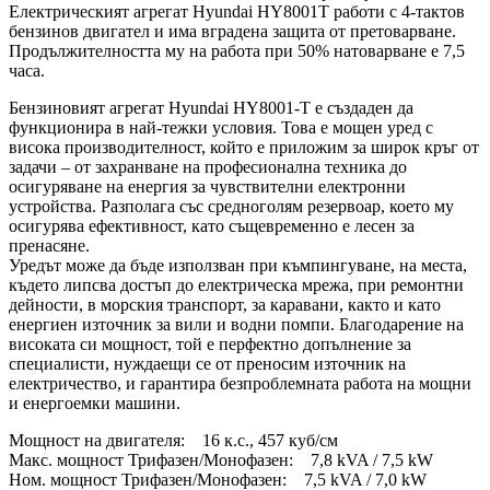
Електрическият агрегат Hyundai HY8001T работи с 4-тактов
бензинов двигател и има вградена защита от претоварване.
Продължителността му на работа при 50% натоварване е 7,5
часа.
Бензиновият агрегат Hyundai HY8001-T е създаден да
функционира в най-тежки условия. Това е мощен уред с
висока производителност, който е приложим за широк кръг от
задачи – от захранване на професионална техника до
осигуряване на енергия за чувствителни електронни
устройства. Разполага със средноголям резервоар, което му
осигурява ефективност, като същевременно е лесен за
пренасяне.
Уредът може да бъде използван при къмпингуване, на места,
където липсва достъп до електрическа мрежа, при ремонтни
дейности, в морския транспорт, за каравани, както и като
енергиен източник за вили и водни помпи. Благодарение на
високата си мощност, той е перфектно допълнение за
специалисти, нуждаещи се от преносим източник на
електричество, и гарантира безпроблемната работа на мощни
и енергоемки машини.
Мощност на двигателя: 16 к.с., 457 куб/см
Макс. мощност Трифазен/Монофазен: 7,8 kVA / 7,5 kW
Ном. мощност Трифазен/Монофазен: 7,5 kVA / 7,0 kW