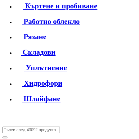
Къртене и пробиване
Работно облекло
Рязане
Складови
Уплътнение
Хидрофори
Шлайфане