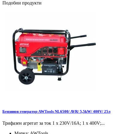
Подобни продукти
Бензинов генератор AWTools NL6500/ AVR/ 5,5kW/ 400V/ 25л
Трифазен агрегат за ток 1 x 230V/16A; 1 x 400V;...
Марка:
AWTools