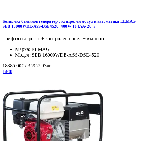
Комплект бензинов генератор с контролен модул и автоматика ELMAG
SEB 16000WDE-ASS-DSE4520/ 400V/ 16 kVA/ 20 л
Трифазен агрегат + контролен панел + външно...
Марка:
ELMAG
Модел:
SEB 16000WDE-ASS-DSE4520
18385.00€ / 35957.93лв.
Виж