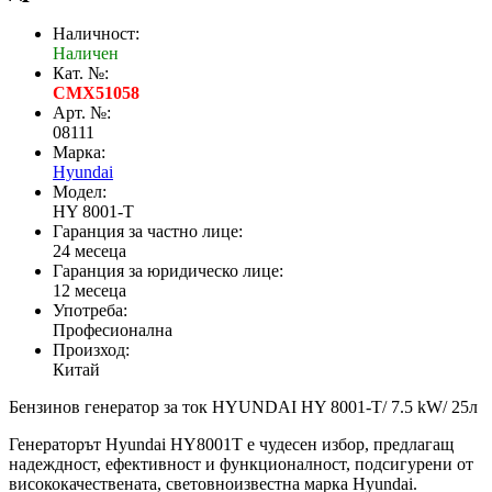
Наличност:
Наличен
Кат. №:
CMX51058
Арт. №:
08111
Марка:
Hyundai
Модел:
HY 8001-Т
Гаранция за частно лице:
24 месеца
Гаранция за юридическо лице:
12 месеца
Употреба:
Професионална
Произход:
Китай
Бензинов генератор за ток HYUNDAI HY 8001-Т/ 7.5 kW/ 25л
Генераторът Hyundai HY8001T е чудесен избор, предлагащ
надеждност, ефективност и функционалност, подсигурени от
висококачествената, световноизвестна марка Hyundai.