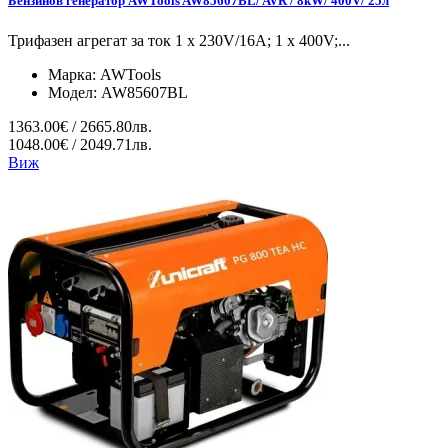
Бензинов генератор AWTools AW85607BL/ AVR / 8kW/ 400V/ 25л
Трифазен агрегат за ток 1 x 230V/16A; 1 x 400V;...
Марка:
AWTools
Модел:
AW85607BL
1363.00€ / 2665.80лв.
1048.00€ / 2049.71лв.
Виж