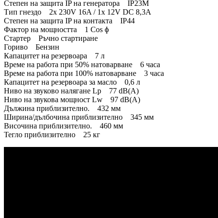
Степен на защита IP на генератора IP23M
Тип гнездо 2x 230V 16A / 1x 12V DC 8,3A
Степен на защита IP на контакта IP44
Фактор на мощността 1 Cos ɸ
Стартер Ръчно стартиране
Гориво Бензин
Капацитет на резервоара 7 л
Време на работа при 50% натоварване 6 часа
Време на работа при 100% натоварване 3 часа
Капацитет на резервоара за масло 0,6 л
Ниво на звуково налягане Lp 77 dB(A)
Ниво на звукова мощност Lw 97 dB(A)
Дължина приблизително. 432 мм
Ширина/дълбочина приблизително 345 мм
Височина приблизително. 460 мм
Тегло приблизително 25 кг