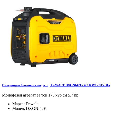
Инверторен бензинов генератор DeWALT DXGNI42E/ 4.2 KW/ 230V/ 8л
Монофазен агрегат за ток 175 куб.см 5.7 hp
Марка:
Dewalt
Модел:
DXGNI42E