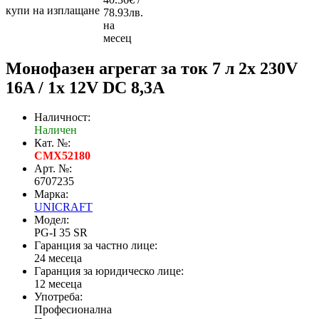
купи на изплащане
78.93лв.
на
месец
Монофазен агрегат за ток 7 л 2x 230V
16A / 1x 12V DC 8,3A
Наличност:
Наличен
Кат. №:
CMX52180
Арт. №:
6707235
Марка:
UNICRAFT
Модел:
PG-I 35 SR
Гаранция за частно лице:
24 месеца
Гаранция за юридическо лице:
12 месеца
Употреба:
Професионална