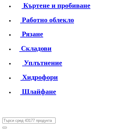
Къртене и пробиване
Работно облекло
Рязане
Складови
Уплътнение
Хидрофори
Шлайфане