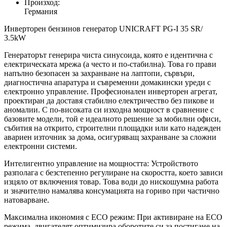
Произход:
Германия
Инверторен бензинов генератор UNICRAFT PG-I 35 SR/
3.5kW
Генераторът генерира чиста синусоида, която е идентична с
електрическата мрежа (а често и по-стабилна). Това го прави
напълно безопасен за захранване на лаптопи, сървъри,
диагностична апаратура и съвременни домакински уреди с
електронно управление. Професионален инверторен агрегат,
проектиран да доставя стабилно електричество без пикове и
аномалии. С по-високата си изходна мощност в сравнение с
базовите модели, той е идеалното решение за мобилни офиси,
събития на открито, строителни площадки или като надежден
авариен източник за дома, осигуряващ захранване за сложни
електронни системи.
Интелигентно управление на мощността: Устройството
разполага с безстепенно регулиране на скоростта, което зависи
изцяло от включения товар. Това води до нискошумна работа
и значително намалява консумацията на гориво при частично
натоварване.
Максимална икономия с ECO режим: При активиране на ECO
режима, двигателят оптимизира оборотите си за постигане на