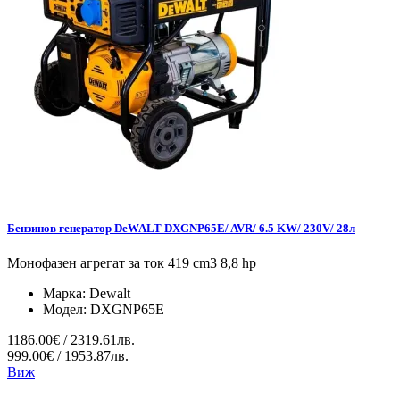
Бензинов генератор DeWALT DXGNP65E/ AVR/ 6.5 KW/ 230V/ 28л
Монофазен агрегат за ток 419 cm3 8,8 hp
Марка:
Dewalt
Модел:
DXGNP65E
1186.00€ / 2319.61лв.
999.00€ / 1953.87лв.
Виж