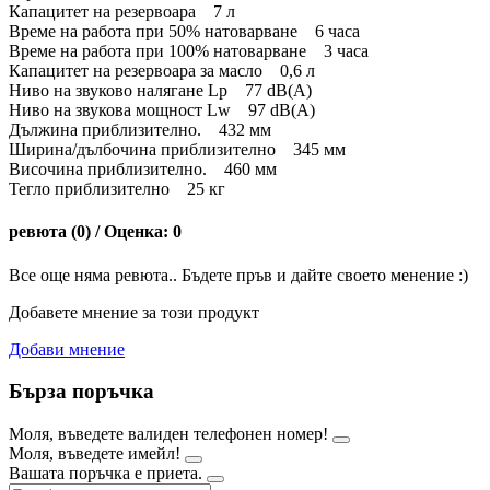
Капацитет на резервоара 7 л
Време на работа при 50% натоварване 6 часа
Време на работа при 100% натоварване 3 часа
Капацитет на резервоара за масло 0,6 л
Ниво на звуково налягане Lp 77 dB(A)
Ниво на звукова мощност Lw 97 dB(A)
Дължина приблизително. 432 мм
Ширина/дълбочина приблизително 345 мм
Височина приблизително. 460 мм
Тегло приблизително 25 кг
ревюта (0) / Оценка: 0
Все още няма ревюта.. Бъдете пръв и дайте своето менение :)
Добавете мнение за този продукт
Добави мнение
Бърза поръчка
Моля, въведете валиден телефонен номер!
Моля, въведете имейл!
Вашата поръчка е приета.