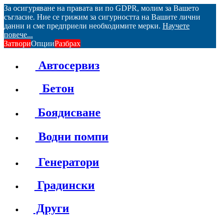
За осигуряване на правата ви по GDPR, молим за Вашето
съгласие. Ние се грижим за сигурността на Вашите лични
данни и сме предприели необходимите мерки.
Научете
повече...
Затвори
Опции
Разбрах
Автосервиз
Бетон
Боядисване
Водни помпи
Генератори
Градински
Други