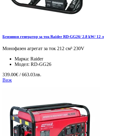
Бензинов генератор за ток Raider RD-GG26/ 2.8 kW/ 12 л
Монофазен агрегат за ток 212 см³ 230V
Марка:
Raider
Модел:
RD-GG26
339.00€ / 663.03лв.
Виж