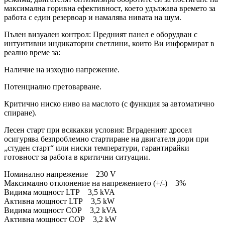
максимална горивна ефективност, което удължава времето за
работа с един резервоар и намалява нивата на шум.
Пълен визуален контрол: Предният панел е оборудван с
интуитивни индикаторни светлини, които Ви информират в
реално време за:
Наличие на изходно напрежение.
Потенциално претоварване.
Критично ниско ниво на маслото (с функция за автоматично
спиране).
Лесен старт при всякакви условия: Вграденият дросел
осигурява безпроблемно стартиране на двигателя дори при
„студен старт“ или ниски температури, гарантирайки
готовност за работа в критични ситуации.
Номинално напрежение 230 V
Максимално отклонение на напрежението (+/-) 3%
Видима мощност LTP 3,5 kVA
Активна мощност LTP 3,5 kW
Видима мощност COP 3,2 kVA
Активна мощност COP 3,2 kW