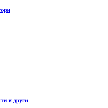
тори
ти и други