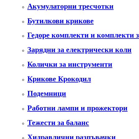
Акумулаторни тресчотки
Бутилкови крикове
Гедоре комплекти и комплекти 
Зарядни за електрически коли
Колички за инструменти
Крикове Крокодил
Подемници
Работни лампи и прожектори
Тежести за баланс
Хидравлични разпъвачки