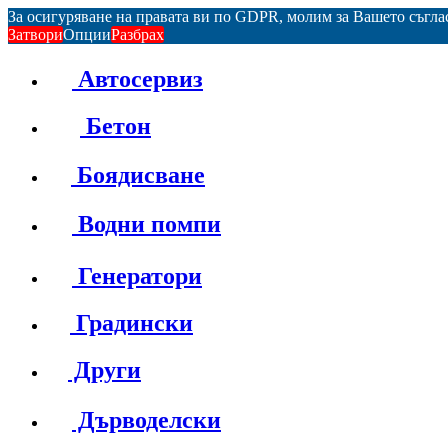
За осигуряване на правата ви по GDPR, молим за Вашето съгл
Затвори
Опции
Разбрах
Автосервиз
Бетон
Боядисване
Водни помпи
Генератори
Градински
Други
Дърводелски