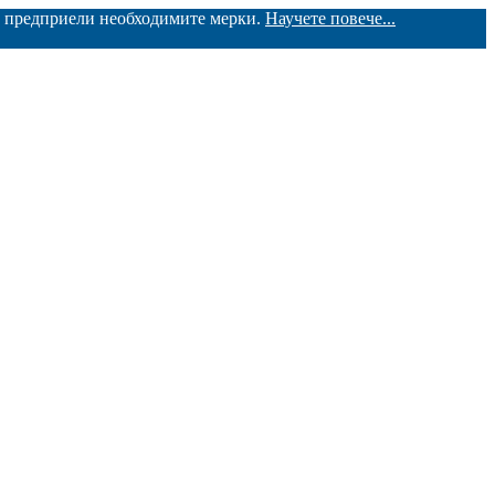
ме предприели необходимите мерки.
Научете повече...