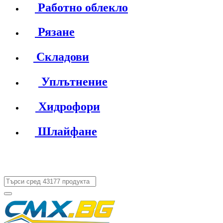
Работно облекло
Рязане
Складови
Уплътнение
Хидрофори
Шлайфане