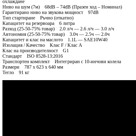
охлаждане
Ниво на шум (7м) 68dB – 74dB (Празен ход – Номинал)
Гарантирано ниво на звукова мощност 97dB
Тип стартиране Ръчно (откатно)
Капацитет на резервоара 6 литра
Разход (25-50-75% товар) 2.0 л/ч — 2.6 л/ч — 3.0 л/ч
Автономия (25-50-75% товар) 3.0ч — 2.5ч — 2.0ч
Капацитет и клас на маслото 1.1L — SAE10W40
Изолация / Качество Клас F / Клас A
Клас на производителност G1
Стандарт ISO 8528-13:2016
Транспортен комплект Интегриран с 10-инчови колела
Размери 787 x 623 x 640 мм
Тегло 91 кг