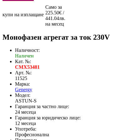
Само за
225.50€ /
купи на изплащане
441.04лв.
на месец
Монофазен агрегат за ток 230V
Наличност:
Наличен
Кат. №:
CMX53481
Арт. №:
11525
Марка:
Genergy
Модел:
ASTUN-S
Гаранция за частно лице:
24 месеца
Гаранция за юридическо лице:
12 месеца
Употреба:
Професионална