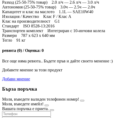
Разход (25-50-75% товар) 2.0 л/ч — 2.6 л/ч — 3.0 л/ч
Автономия (25-50-75% товар) 3.0ч — 2.5ч — 2.0ч
Капацитет и клас на маслото 1.1L — SAE10W40
Изолация / Качество Клас F / Клас A
Клас на производителност G1
Стандарт ISO 8528-13:2016
Транспортен комплект Интегриран с 10-инчови колела
Размери 787 x 623 x 640 мм
Тегло 91 кг
ревюта (0) / Оценка: 0
Все още няма ревюта.. Бъдете пръв и дайте своето менение :)
Добавете мнение за този продукт
Добави мнение
Бърза поръчка
Моля, въведете валиден телефонен номер!
Моля, въведете имейл!
Вашата поръчка е приета.