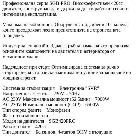
Професионална серия SGB-PRO: Високоефективен 420cc
двигател, конструиран да издържа на дълги работни сесии и
интензивна експлоатация.
Максимална мобилност: Оборудван с подсилени 10" колела,
които преодоляват лесно препятствията на строителната
площадка.
Индустриален дизайн: Здрава тръбна рамка, която предпазва
основните компоненти на двигателя и алтернатора от
механични удари.
Надеждност при старт: Оптимизирана система за ръчно
стартиране, която изисква минимално усилие за запалване на
мощния агрегат.
Система за стабилизация Електронна "SVR"
Напрежение - Честота 230V – 50Hz
AC 230V Максимална мощност (S2 5мин) 7000W
AC 230V Номинална мощност (COP) 6500W
Тип според фазите Монофазен
Фактор на мощността 1
Модел на двигателя SGB420PRO
Работен обем 420cc
Тип двигател Бензинов, 4-тактов OHV с въздушно