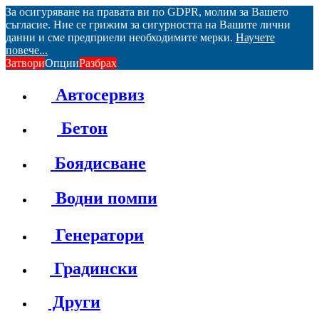
За осигуряване на правата ви по GDPR, молим за Вашето
съгласие. Ние се грижим за сигурността на Вашите лични
данни и сме предприели необходимите мерки.
Научете
повече...
Затвори
Опции
Разбрах
Автосервиз
Бетон
Боядисване
Водни помпи
Генератори
Градински
Други