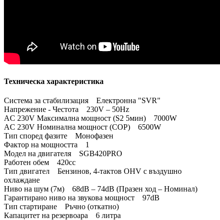
Техническа характеристика
Система за стабилизация Електронна "SVR"
Напрежение - Честота 230V – 50Hz
AC 230V Максимална мощност (S2 5мин) 7000W
AC 230V Номинална мощност (COP) 6500W
Тип според фазите Монофазен
Фактор на мощността 1
Модел на двигателя SGB420PRO
Работен обем 420cc
Тип двигател Бензинов, 4-тактов OHV с въздушно
охлаждане
Ниво на шум (7м) 68dB – 74dB (Празен ход – Номинал)
Гарантирано ниво на звукова мощност 97dB
Тип стартиране Ръчно (откатно)
Капацитет на резервоара 6 литра