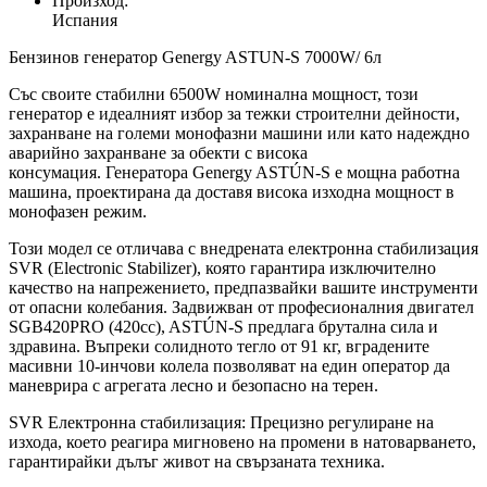
Произход:
Испания
Бензинов генератор Genergy ASTUN-S 7000W/ 6л
Със своите стабилни 6500W номинална мощност, този
генератор е идеалният избор за тежки строителни дейности,
захранване на големи монофазни машини или като надеждно
аварийно захранване за обекти с висока
консумация. Генератора Genergy ASTÚN-S е мощна работна
машина, проектирана да доставя висока изходна мощност в
монофазен режим.
Този модел се отличава с внедрената електронна стабилизация
SVR (Electronic Stabilizer), която гарантира изключително
качество на напрежението, предпазвайки вашите инструменти
от опасни колебания. Задвижван от професионалния двигател
SGB420PRO (420cc), ASTÚN-S предлага брутална сила и
здравина. Въпреки солидното тегло от 91 кг, вградените
масивни 10-инчови колела позволяват на един оператор да
маневрира с агрегата лесно и безопасно на терен.
SVR Електронна стабилизация: Прецизно регулиране на
изхода, което реагира мигновено на промени в натоварването,
гарантирайки дълъг живот на свързаната техника.