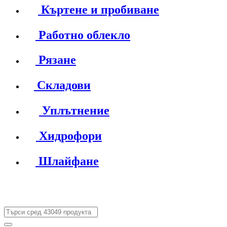
Къртене и пробиване
Работно облекло
Рязане
Складови
Уплътнение
Хидрофори
Шлайфане