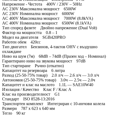
Напрежение - Честота 400V / 230V – 50Hz
AC 230V Максимална мощност 6500W
AC 230V Номинална мощност 6000W
AC 400V Максимална мощност 7000W (8.8kVA)
AC 400V Номинална мощност 6500W (8.1kVA)
Тип според фазите Двойно напрежение (Dual Volt)
Фактор на мощността 0.8 – 1
Модел на двигателя SGB420PRO
Работен обем 420cc
Тип двигател Бензинов, 4-тактов OHV с въздушно
охлаждане
Ниво на шум (7м) 68dB – 74dB (Празен ход – Номинал)
Гарантирано ниво на звукова мощност 97dB
Тип стартиране Ръчно (откатно)
Капацитет на резервоара 6 литра
Разход (25-50-75% товар) 2.0 л/ч — 2.6 л/ч — 3.0 л/ч
Автономия (25-50-75% товар) 3.0ч — 2.5ч — 2.0ч
Капацитет и клас на маслото 1.1L — SAE10W40
Изолация / Качество Клас F / Клас A
Клас на производителност G1
Стандарт ISO 8528-13:2016
Транспортен комплект Интегриран с 10-инчови колела
Размери 787 x 623 x 640 мм
Тегло 90 кг