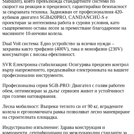
Stabilizer), която превъзхожда стандартните системи по
скорост на реакция и прецизност, гарантирайки безопасност
за свързаната техника. Задвижван от професионалния 420-
кубиков двигател SGB420PRO, CANDANCHÚ-S е
проектиран за интензивна работа в сурови условия, като
същевременно остава лесен за преместване благодарение на
масивните 10-инчови колела.
Dual Volt система: Едно устройство за всички нужди –
захранва както трифазни (400V), така и монофазни (230V)
консуматори с висока ефективност.
SVR Електронна стабилизация: Осигурява прецизен контрол
върху напрежението, предпазвайки електрониката на вашите
професионални инструменти.
Професионална серия SGB-PRO: Двигател с голям работен
обем, оптимизиран за дълъг сервизен живот и устойчивост
при големи натоварвания.
Лесна мобилност: Въпреки теглото си от 90 кг, вградените
колела и ергономичната рамка позволяват лесно маневриране
на строителната площадка.
Индустриално изпълнение: Здрава конструкция и
компоненти, сертифицирани по международни стандарти за