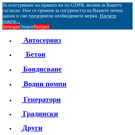
За осигуряване на правата ви по GDPR, молим за Вашето
съгласие. Ние се грижим за сигурността на Вашите лични
данни и сме предприели необходимите мерки.
Научете
повече...
Затвори
Опции
Разбрах
Автосервиз
Бетон
Боядисване
Водни помпи
Генератори
Градински
Други