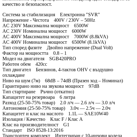
качество и безопасност.
Система за стабилизация Електронна "SVR"
Напрежение - Честота 400V / 230V – 50Hz
AC 230V Максимална мощност 6500W
AC 230V Номинална мощност 6000W
AC 400V Максимална мощност 7000W (8.8kVA)
AC 400V Номинална мощност 6500W (8.1kVA)
Тип според фазите Двойно напрежение (Dual Volt)
Фактор на мощността 0.8 – 1
Модел на двигателя SGB420PRO
Работен обем 420cc
Тип двигател Бензинов, 4-тактов OHV с въздушно
охлаждане
Ниво на шум (7м) 68dB – 74dB (Празен ход – Номинал)
Гарантирано ниво на звукова мощност 97dB
Тип стартиране Ръчно (откатно)
Капацитет на резервоара 6 литра
Разход (25-50-75% товар) 2.0 л/ч — 2.6 л/ч — 3.0 л/ч
Автономия (25-50-75% товар) 3.0ч — 2.5ч — 2.0ч
Капацитет и клас на маслото 1.1L — SAE10W40
Изолация / Качество Клас F / Клас A
Клас на производителност G1
Стандарт ISO 8528-13:2016
Транспортен комплект Интегриран с 10-инчови колела