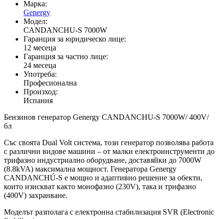
Марка:
Genergy
Модел:
CANDANCHU-S 7000W
Гаранция за юридическо лице:
12 месеца
Гаранция за частно лице:
24 месеца
Употреба:
Професионална
Произход:
Испания
Бензинов генератор Genergy CANDANCHU-S 7000W/ 400V/
6л
Със своята Dual Volt система, този генератор позволява работа
с различни видове машини – от малки електроинструменти до
трифазно индустриално оборудване, доставяйки до 7000W
(8.8kVA) максимална мощност. Генератора Genergy
CANDANCHÚ-S е мощно и адаптивно решение за обекти,
които изискват както монофазно (230V), така и трифазно
(400V) захранване.
Моделът разполага с електронна стабилизация SVR (Electronic