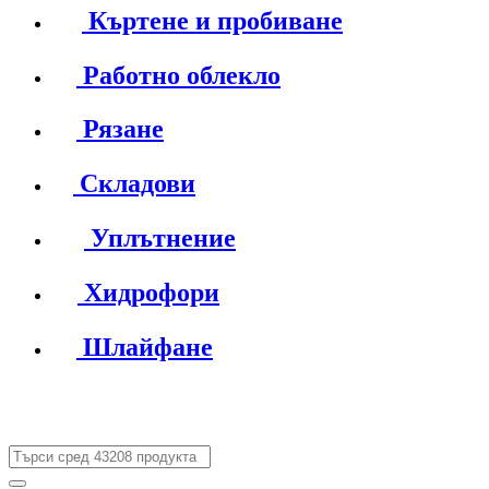
Къртене и пробиване
Работно облекло
Рязане
Складови
Уплътнение
Хидрофори
Шлайфане