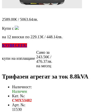
2589.00€ / 5063.64лв.
Купи с
на 12 вноски по 229.13€ / 448.14лв.
КУПИ СЕГА!
Само за
243.56€ /
купи на изплащане
476.37лв.
на месец
Трифазен агрегат за ток 8.8kVA
Наличност:
Наличен
Кат. №:
CMX53482
Арт. №:
11530