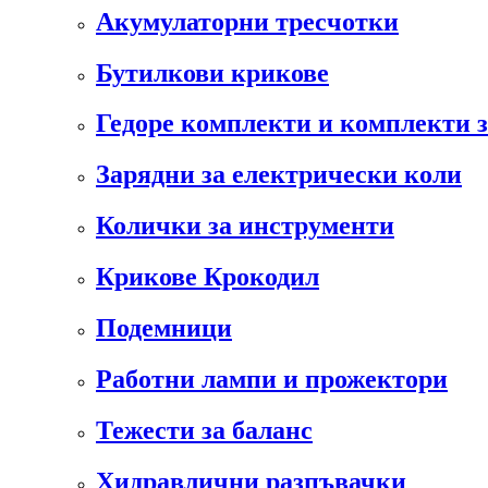
Акумулаторни тресчотки
Бутилкови крикове
Гедоре комплекти и комплекти 
Зарядни за електрически коли
Колички за инструменти
Крикове Крокодил
Подемници
Работни лампи и прожектори
Тежести за баланс
Хидравлични разпъвачки