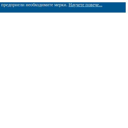
ме предприели необходимите мерки.
Научете повече...