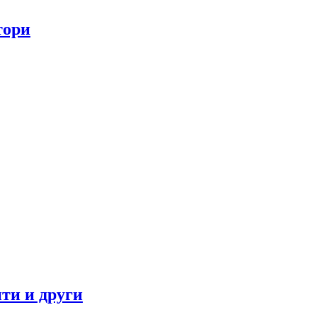
тори
ти и други