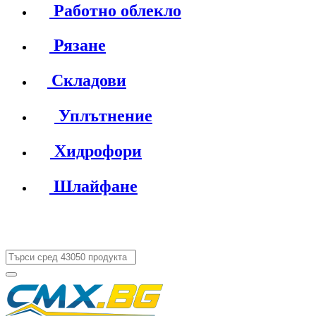
Работно облекло
Рязане
Складови
Уплътнение
Хидрофори
Шлайфане