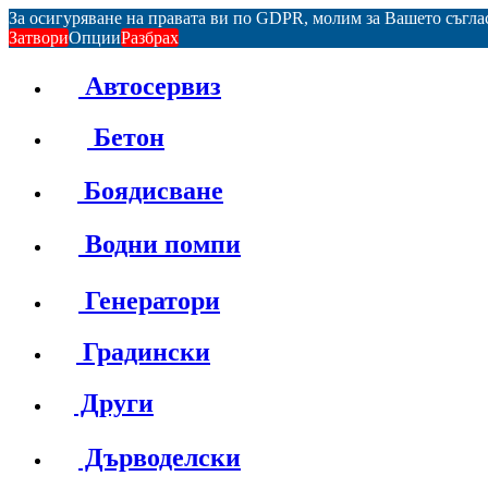
За осигуряване на правата ви по GDPR, молим за Вашето съгл
Затвори
Опции
Разбрах
Автосервиз
Бетон
Боядисване
Водни помпи
Генератори
Градински
Други
Дърводелски