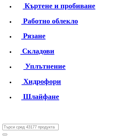
Къртене и пробиване
Работно облекло
Рязане
Складови
Уплътнение
Хидрофори
Шлайфане