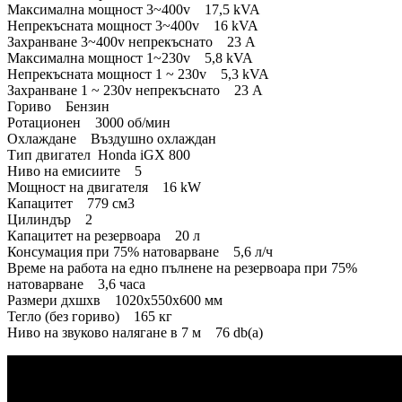
Максимална мощност 3~400v 17,5 kVA
Непрекъсната мощност 3~400v 16 kVA
Захранване 3~400v непрекъснато 23 A
Максимална мощност 1~230v 5,8 kVA
Непрекъсната мощност 1 ~ 230v 5,3 kVA
Захранване 1 ~ 230v непрекъснато 23 A
Гориво Бензин
Ротационен 3000 об/мин
Охлаждане Въздушно охлаждан
Тип двигател Honda iGX 800
Ниво на емисиите 5
Мощност на двигателя 16 kW
Капацитет 779 см3
Цилиндър 2
Капацитет на резервоара 20 л
Консумация при 75% натоварване 5,6 л/ч
Време на работа на едно пълнене на резервоара при 75%
натоварване 3,6 часа
Размери дхшхв 1020x550x600 мм
Тегло (без гориво) 165 кг
Ниво на звуково налягане в 7 м 76 db(a)