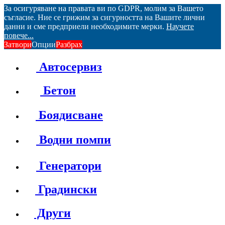
За осигуряване на правата ви по GDPR, молим за Вашето
съгласие. Ние се грижим за сигурността на Вашите лични
данни и сме предприели необходимите мерки.
Научете
повече...
Затвори
Опции
Разбрах
Автосервиз
Бетон
Боядисване
Водни помпи
Генератори
Градински
Други