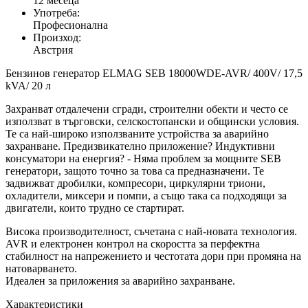
12 месеца
Употреба:
Професионална
Произход:
Австрия
Бензинов генератор ELMAG SEB 18000WDE-AVR/ 400V/ 17,5
kVA/ 20 л
Захранват отдалечени сгради, строителни обекти и често се
използват в търговски, селскостопански и общински условия.
Те са най-широко използваните устройства за аварийно
захранване. Предизвикателно приложение? Индуктивни
консуматори на енергия? - Няма проблем за мощните SEB
генератори, защото точно за това са предназначени. Те
задвижват дробилки, компресори, циркулярни триони,
охладители, миксери и помпи, а също така са подходящи за
двигатели, които трудно се стартират.
Висока производителност, съчетана с най-новата технология.
AVR и електронен контрол на скоростта за перфектна
стабилност на напрежението и честотата дори при промяна на
натоварването.
Идеален за приложения за аварийно захранване.
Характеристики