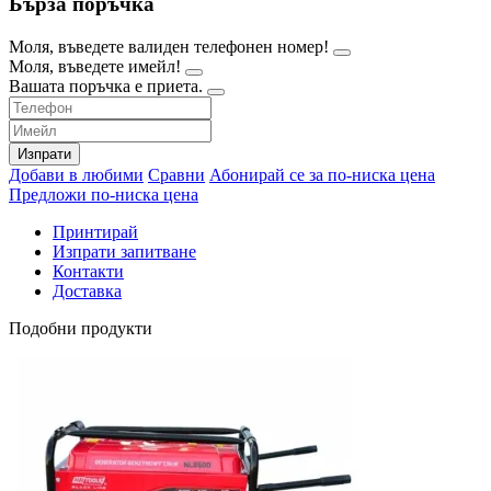
Бърза поръчка
Моля, въведете валиден телефонен номер!
Моля, въведете имейл!
Вашата поръчка е приета.
Изпрати
Добави в любими
Сравни
Абонирай се за по-ниска цена
Предложи по-ниска цена
Принтирай
Изпрати запитване
Контакти
Доставка
Подобни продукти