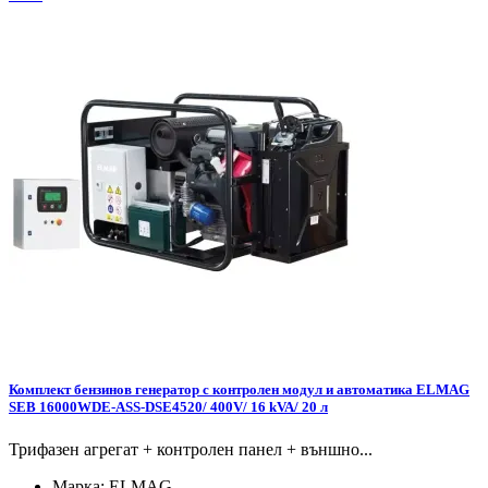
Комплект бензинов генератор с контролен модул и автоматика ELMAG
SEB 16000WDE-ASS-DSE4520/ 400V/ 16 kVA/ 20 л
Трифазен агрегат + контролен панел + външно...
Марка:
ELMAG