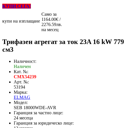
КУПИ СЕГА!
Само за
1164.00€ /
купи на изплащане
2276.59лв.
на месец
Трифазен агрегат за ток 23A 16 kW 779
см3
Наличност:
Наличен
Кат. №:
CMX54239
Арт. №:
53194
Марка:
ELMAG
Модел:
SEB 18000WDE-AVR
Гаранция за частно лице:
24 месеца
Гаранция за юридическо лице: