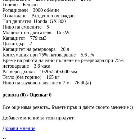
Гориво Бензин
Ротационен 3000 об/мин
Охлаждане Въздушно охлаждан
Тип двигател Honda iGX 800
Ниво на емисиите 5
Мощност на двигателя 16 kW
Капацитет 779 см3
Цилиндър 2
Капацитет на резервоара 20 л
Консумация при 75% натоварване 5,6 л/ч
Време на работа на едно пълнене на резервоара при 75%
натоварване 3,6 часа
Размери дхшхв 1020x550x600 мм
Тегло (без гориво) 165 кг
Ниво на звуково налягане в 7 м 76 db(a)
ревюта (0) / Оценка: 0
Все още няма ревюта.. Бъдете пръв и дайте своето менение :)
Добавете мнение за този продукт
Добави мнение