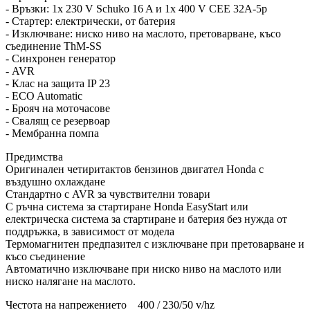
- Връзки: 1x 230 V Schuko 16 A и 1x 400 V CEE 32A-5p
- Стартер: електрически, от батерия
- Изключване: ниско ниво на маслото, претоварване, късо
съединение ThM-SS
- Синхронен генератор
- AVR
- Клас на защита IP 23
- ECO Automatic
- Брояч на моточасове
- Свалящ се резервоар
- Мембранна помпа
Предимства
Оригинален четиритактов бензинов двигател Honda с
въздушно охлаждане
Стандартно с AVR за чувствителни товари
С ръчна система за стартиране Honda EasyStart или
електрическа система за стартиране и батерия без нужда от
поддръжка, в зависимост от модела
Термомагнитен предпазител с изключване при претоварване и
късо съединение
Автоматично изключване при ниско ниво на маслото или
ниско налягане на маслото.
Честота на напрежението 400 / 230/50 v/hz