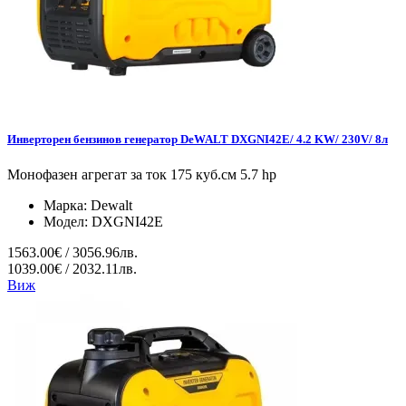
Инверторен бензинов генератор DeWALT DXGNI42E/ 4.2 KW/ 230V/ 8л
Монофазен агрегат за ток 175 куб.см 5.7 hp
Марка:
Dewalt
Модел:
DXGNI42E
1563.00€ / 3056.96лв.
1039.00€ / 2032.11лв.
Виж