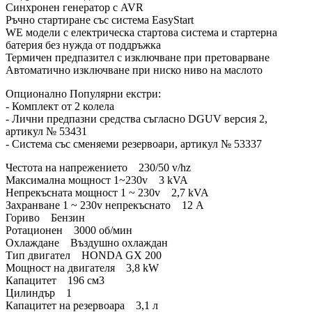
Синхронен генератор с AVR
Ръчно стартиране със система EasyStart
WE модели с електрическа стартова система и стартерна
батерия без нужда от поддръжка
Термичен предпазител с изключване при претоварване
Автоматично изключване при ниско ниво на маслото
Опционално Популярни екстри:
- Комплект от 2 колела
- Лични предпазни средства съгласно DGUV версия 2,
артикул № 53431
- Система със сменяеми резервоари, артикул № 53337
Честота на напрежението 230/50 v/hz
Максимална мощност 1~230v 3 kVA
Непрекъсната мощност 1 ~ 230v 2,7 kVA
Захранване 1 ~ 230v непрекъснато 12 A
Гориво Бензин
Ротационен 3000 об/мин
Охлаждане Въздушно охлаждан
Тип двигател HONDA GX 200
Мощност на двигателя 3,8 kW
Капацитет 196 см3
Цилиндър 1
Капацитет на резервоара 3,1 л