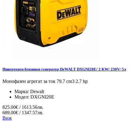
Инверторен бензинов генератор DeWALT DXGNI20E/ 2 KW/ 230V/ 5л
Монофазен агрегат за ток 79.7 cm3 2.7 hp
Марка:
Dewalt
Модел:
DXGNI20E
825.00€ / 1613.56лв.
689.00€ / 1347.57лв.
Виж