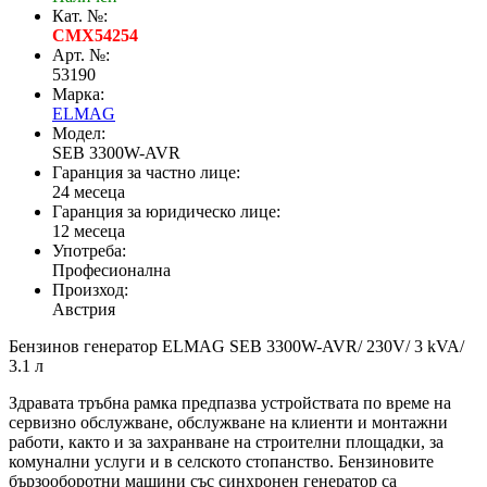
Кат. №:
CMX54254
Арт. №:
53190
Марка:
ELMAG
Модел:
SEB 3300W-AVR
Гаранция за частно лице:
24 месеца
Гаранция за юридическо лице:
12 месеца
Употреба:
Професионална
Произход:
Австрия
Бензинов генератор ELMAG SEB 3300W-AVR/ 230V/ 3 kVA/
3.1 л
Здравата тръбна рамка предпазва устройствата по време на
сервизно обслужване, обслужване на клиенти и монтажни
работи, както и за захранване на строителни площадки, за
комунални услуги и в селското стопанство. Бензиновите
бързооборотни машини със синхронен генератор са