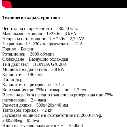
Техническа характеристика
Честота на напрежението 230/50 v/hz
Максимална мощност 1~230v 3 kVA
Непрекъсната мощност 1 ~ 230v 2,7 kVA
Захранване 1 ~ 230v непрекъснато 12 A
Гориво Бензин
Ротационен 3000 об/мин
Охлаждане Въздушно охлаждан
Тип двигател HONDA GX 200
Мощност на двигателя 3,8 kW
Капацитет 196 см3
Цилиндър 1
Капацитет на резервоара 3,1 л
Консумация при 75% натоварване 1,3 л/ч
Време на работа на едно пълнене на резервоара при 75%
натоварване 2,4 часа
Размери дхшхв 580x420x440 мм
Тегло (без гориво) 42 кг
Звуковата мощност е в съответствие с rl 2000/14/eg,
2005/88/eg 95 lwa
Ниво на звуково налягане в 7 м 70 db(a)