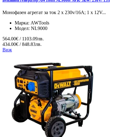
Бензинов генератор AWTools NL9000/ AVR/ 3kW/ 230V/ 15л
Монофазен агрегат за ток 2 x 230v/16A; 1 x 12V...
Марка:
AWTools
Модел:
NL9000
564.00€ / 1103.09лв.
434.00€ / 848.83лв.
Виж