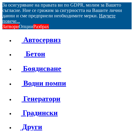
За осигуряване на правата ви по GDPR, молим за Вашето
съгласие. Ние се грижим за сигурността на Вашите лични
данни и сме предприели необходимите мерки.
Научете
повече...
Затвори
Опции
Разбрах
Автосервиз
Бетон
Боядисване
Водни помпи
Генератори
Градински
Други