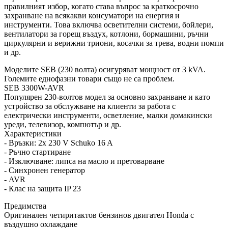
правилният избор, когато става въпрос за краткосрочно
захранване на всякакви консуматори на енергия и
инструменти. Това включва осветителни системи, бойлери,
вентилатори за горещ въздух, котлони, бормашини, ръчни
циркулярни и верижни триони, косачки за трева, водни помпи
и др.
Моделите SEB (230 волта) осигуряват мощност от 3 kVA.
Големите еднофазни товари също не са проблем.
SEB 3300W-AVR
Популярен 230-волтов модел за основно захранване и като
устройство за обслужване на клиенти за работа с
електрически инструменти, осветление, малки домакински
уреди, телевизор, компютър и др.
Характеристики
- Връзки: 2x 230 V Schuko 16 A
- Ръчно стартиране
- Изключване: липса на масло и претоварване
- Синхронен генератор
- AVR
- Клас на защита IP 23
Предимства
Оригинален четиритактов бензинов двигател Honda с
въздушно охлаждане