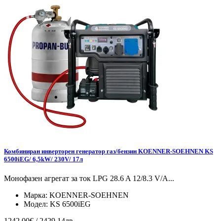
Комбиниран инверторен генератор газ/бензин KOENNER-SOEHNEN KS
6500iEG/ 6,5kW/ 230V/ 17л
Монофазен агрегат за ток LPG 28.6 A 12/8.3 V/А...
Марка:
KOENNER-SOEHNEN
Модел:
KS 6500iEG
1242.00€ / 2429.14лв.