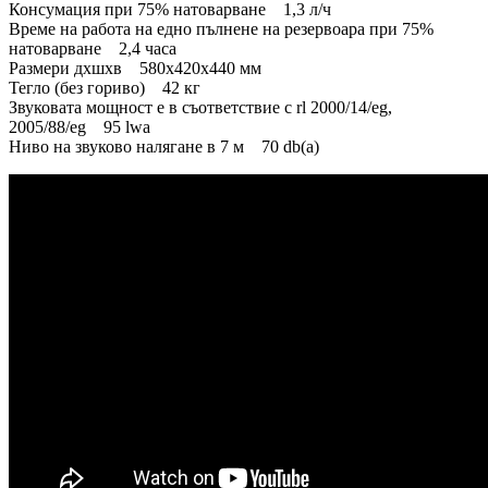
Консумация при 75% натоварване 1,3 л/ч
Време на работа на едно пълнене на резервоара при 75%
натоварване 2,4 часа
Размери дхшхв 580x420x440 мм
Тегло (без гориво) 42 кг
Звуковата мощност е в съответствие с rl 2000/14/eg,
2005/88/eg 95 lwa
Ниво на звуково налягане в 7 м 70 db(a)