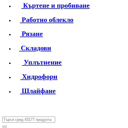
Къртене и пробиване
Работно облекло
Рязане
Складови
Уплътнение
Хидрофори
Шлайфане