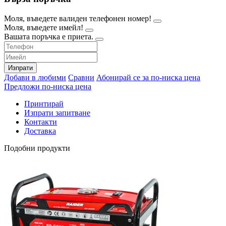
Моля, въведете валиден телефонен номер!
Моля, въведете имейл!
Вашата поръчка е приета.
Изпрати
Добави в любими
Сравни
Абонирай се за по-ниска цена
Предложи по-ниска цена
Принтирай
Изпрати запитване
Контакти
Доставка
Подобни продукти