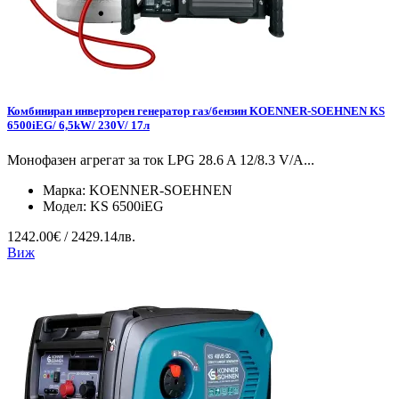
Комбиниран инверторен генератор газ/бензин KOENNER-SOEHNEN KS
6500iEG/ 6,5kW/ 230V/ 17л
Монофазен агрегат за ток LPG 28.6 A 12/8.3 V/А...
Марка:
KOENNER-SOEHNEN
Модел:
KS 6500iEG
1242.00€ / 2429.14лв.
Виж