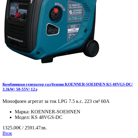
Комбиниран генератор газ/бензин KOENNER-SOEHNEN KS 48VGS-DC/
3.3kW/ 50-55V/ 12л
Монофазен агрегат за ток LPG 7.5 к.с. 223 см³ 60А
Марка:
KOENNER-SOEHNEN
Модел:
KS 48VGS-DC
1325.00€ / 2591.47лв.
Виж