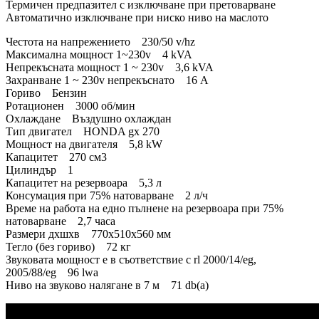
Термичен предпазител с изключване при претоварване
Автоматично изключване при ниско ниво на маслото
Честота на напрежението 230/50 v/hz
Максимална мощност 1~230v 4 kVA
Непрекъсната мощност 1 ~ 230v 3,6 kVA
Захранване 1 ~ 230v непрекъснато 16 A
Гориво Бензин
Ротационен 3000 об/мин
Охлаждане Въздушно охлаждан
Тип двигател HONDA gx 270
Мощност на двигателя 5,8 kW
Капацитет 270 см3
Цилиндър 1
Капацитет на резервоара 5,3 л
Консумация при 75% натоварване 2 л/ч
Време на работа на едно пълнене на резервоара при 75%
натоварване 2,7 часа
Размери дхшхв 770x510x560 мм
Тегло (без гориво) 72 кг
Звуковата мощност е в съответствие с rl 2000/14/eg,
2005/88/eg 96 lwa
Ниво на звуково налягане в 7 м 71 db(a)