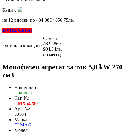
Купи с
на 12 вноски по 434.98€ / 850.75лв.
КУПИ СЕГА!
Само за
462.38€ /
купи на изплащане
904.34лв.
на месец
Монофазен агрегат за ток 5,8 kW 270
см3
Наличност:
Наличен
Кат. №:
CMX54280
Арт. №:
53104
Марка:
ELMAG
Модел: