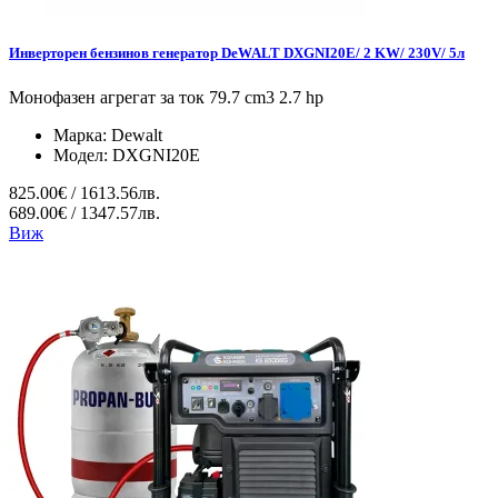
Инверторен бензинов генератор DeWALT DXGNI20E/ 2 KW/ 230V/ 5л
Монофазен агрегат за ток 79.7 cm3 2.7 hp
Марка:
Dewalt
Модел:
DXGNI20E
825.00€ / 1613.56лв.
689.00€ / 1347.57лв.
Виж