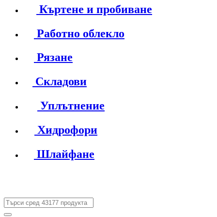
Къртене и пробиване
Работно облекло
Рязане
Складови
Уплътнение
Хидрофори
Шлайфане