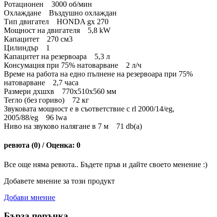
Ротационен 3000 об/мин
Охлаждане Въздушно охлаждан
Тип двигател HONDA gx 270
Мощност на двигателя 5,8 kW
Капацитет 270 см3
Цилиндър 1
Капацитет на резервоара 5,3 л
Консумация при 75% натоварване 2 л/ч
Време на работа на едно пълнене на резервоара при 75%
натоварване 2,7 часа
Размери дхшхв 770x510x560 мм
Тегло (без гориво) 72 кг
Звуковата мощност е в съответствие с rl 2000/14/eg,
2005/88/eg 96 lwa
Ниво на звуково налягане в 7 м 71 db(a)
ревюта (0) / Оценка: 0
Все още няма ревюта.. Бъдете пръв и дайте своето менение :)
Добавете мнение за този продукт
Добави мнение
Бърза поръчка