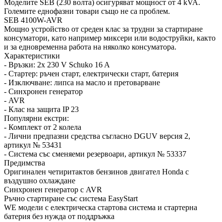
Моделите SEB (230 волта) осигуряват мощност от 4 kVA.
Големите еднофазни товари също не са проблем.
SEB 4100W-AVR
Мощно устройство от среден клас за трудни за стартиране
консуматори, като например миксери или водоструйки, както
и за едновременна работа на няколко консуматора.
Характеристики
- Връзки: 2x 230 V Schuko 16 A
- Стартер: ръчен старт, електрически старт, батерия
- Изключване: липса на масло и претоварване
- Синхронен генератор
- AVR
- Клас на защита IP 23
Популярни екстри:
- Комплект от 2 колела
- Лични предпазни средства съгласно DGUV версия 2,
артикул № 53431
- Система със сменяеми резервоари, артикул № 53337
Предимства
Оригинален четиритактов бензинов двигател Honda с
въздушно охлаждане
Синхронен генератор с AVR
Ръчно стартиране със система EasyStart
WE модели с електрическа стартова система и стартерна
батерия без нужда от поддръжка