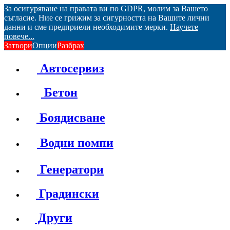
За осигуряване на правата ви по GDPR, молим за Вашето
съгласие. Ние се грижим за сигурността на Вашите лични
данни и сме предприели необходимите мерки.
Научете
повече...
Затвори
Опции
Разбрах
Автосервиз
Бетон
Боядисване
Водни помпи
Генератори
Градински
Други