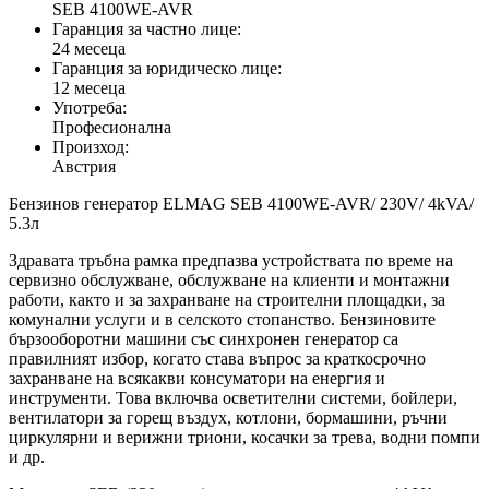
SEB 4100WE-AVR
Гаранция за частно лице:
24 месеца
Гаранция за юридическо лице:
12 месеца
Употреба:
Професионална
Произход:
Австрия
Бензинов генератор ELMAG SEB 4100WE-AVR/ 230V/ 4kVA/
5.3л
Здравата тръбна рамка предпазва устройствата по време на
сервизно обслужване, обслужване на клиенти и монтажни
работи, както и за захранване на строителни площадки, за
комунални услуги и в селското стопанство. Бензиновите
бързооборотни машини със синхронен генератор са
правилният избор, когато става въпрос за краткосрочно
захранване на всякакви консуматори на енергия и
инструменти. Това включва осветителни системи, бойлери,
вентилатори за горещ въздух, котлони, бормашини, ръчни
циркулярни и верижни триони, косачки за трева, водни помпи
и др.