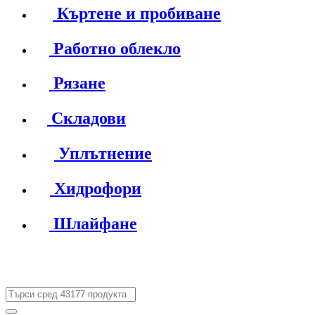
Къртене и пробиване
Работно облекло
Рязане
Складови
Уплътнение
Хидрофори
Шлайфане