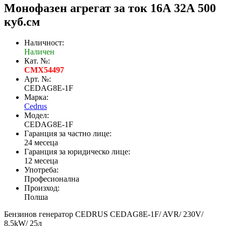
Монофазен агрегат за ток 16А 32А 500
куб.см
Наличност:
Наличен
Кат. №:
CMX54497
Арт. №:
CEDAG8E-1F
Марка:
Cedrus
Модел:
CEDAG8E-1F
Гаранция за частно лице:
24 месеца
Гаранция за юридическо лице:
12 месеца
Употреба:
Професионална
Произход:
Полша
Бензинов генератор CEDRUS CEDAG8E-1F/ AVR/ 230V/
8.5kW/ 25л