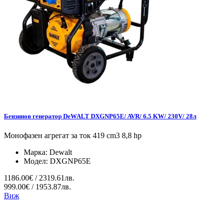
Бензинов генератор DeWALT DXGNP65E/ AVR/ 6.5 KW/ 230V/ 28л
Монофазен агрегат за ток 419 cm3 8,8 hp
Марка:
Dewalt
Модел:
DXGNP65E
1186.00€ / 2319.61лв.
999.00€ / 1953.87лв.
Виж