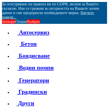
За осигуряване на правата ви по GDPR, молим за Вашето
съгласие. Ние се грижим за сигурността на Вашите лични
данни и сме предприели необходимите мерки.
Научете
повече...
Затвори
Опции
Разбрах
Автосервиз
Бетон
Боядисване
Водни помпи
Генератори
Градински
Други