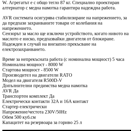
W. Агрегатът е с общо тегло 87 кг. Специално проектиран
алтернатор с медна намотка гарантира надеждна работа.
AVR системата осигурява стабилизиране на напрежението, за
да предпази захранваните товари от колебания на
напрежението.
Сензорът за масло ще изключи устройството, когато нивото на
маслото е ниско, предпазвайки двигателя от блокиране.
Надежден в случай на внезапно прекъсване на
електрозахранването.
Време за непрекъсната работа (с номинална мощност) 5 часа
Номинална мощност - 8000 W
Стартова мощност - 8500 W
Производител на двигатели RATO
Модел на двигателя R500D-V
Допълнителни предимства медна намотка
AVR Да
Транспортен комплект Да
Електрически контакти 32A и 16A контакт
Стартер електрически
Напрежение/честота 230V/50Hz
Обем 500 куб.см
Капацитет на резервоара за гориво 25 л