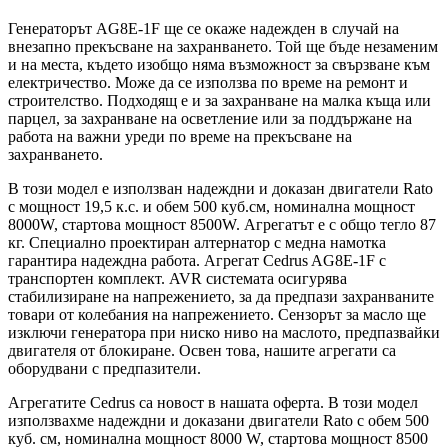
Генераторът AG8E-1F ще се окаже надежден в случай на
внезапно прекъсване на захранването. Той ще бъде незаменим
и на места, където изобщо няма възможност за свързване към
електричество. Може да се използва по време на ремонт и
строителство. Подходящ е и за захранване на малка къща или
парцел, за захранване на осветление или за поддържане на
работа на важни уреди по време на прекъсване на
захранването.
В този модел е използван надеждни и доказан двигатели Rato
с мощност 19,5 к.с. и обем 500 куб.см, номинална мощност
8000W, стартова мощност 8500W. Агрегатът е с общо тегло 87
кг. Специално проектиран алтернатор с медна намотка
гарантира надеждна работа. Агрегат Cedrus AG8E-1F с
транспортен комплект. AVR системата осигурява
стабилизиране на напрежението, за да предпази захранваните
товари от колебания на напрежението. Сензорът за масло ще
изключи генератора при ниско ниво на маслото, предпазвайки
двигателя от блокиране. Освен това, нашите агрегати са
оборудвани с предпазители.
Агрегатите Cedrus са новост в нашата оферта. В този модел
използвахме надеждни и доказани двигатели Rato с обем 500
куб. см, номинална мощност 8000 W, стартова мощност 8500