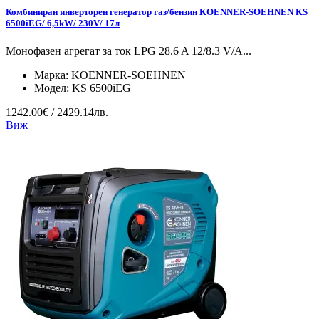
Комбиниран инверторен генератор газ/бензин KOENNER-SOEHNEN KS
6500iEG/ 6,5kW/ 230V/ 17л
Монофазен агрегат за ток LPG 28.6 A 12/8.3 V/А...
Марка:
KOENNER-SOEHNEN
Модел:
KS 6500iEG
1242.00€ / 2429.14лв.
Виж