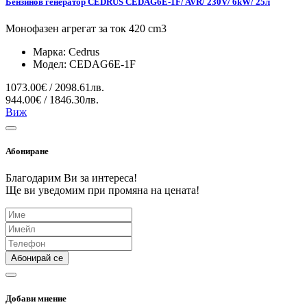
Бензинов генератор CEDRUS CEDAG6E-1F/ AVR/ 230V/ 6kW/ 25л
Монофазен агрегат за ток 420 cm3
Марка:
Cedrus
Модел:
CEDAG6E-1F
1073.00€ / 2098.61лв.
944.00€ / 1846.30лв.
Виж
Абониране
Благодарим Ви за интереса!
Ще ви уведомим при промяна на цената!
Абонирай се
Добави мнение