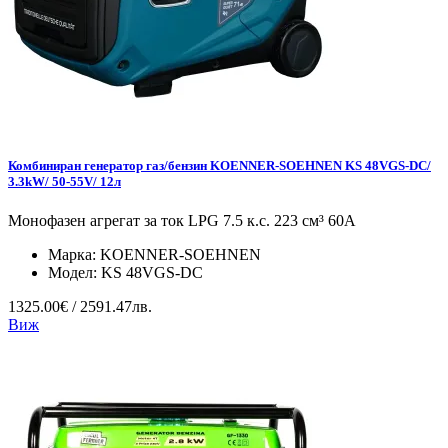
Комбиниран генератор газ/бензин KOENNER-SOEHNEN KS 48VGS-DC/
3.3kW/ 50-55V/ 12л
Монофазен агрегат за ток LPG 7.5 к.с. 223 см³ 60А
Марка:
KOENNER-SOEHNEN
Модел:
KS 48VGS-DC
1325.00€ / 2591.47лв.
Виж