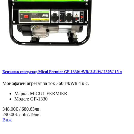
Бензинов генератор Micul Fermier GF-1330/ AVR/ 2.8kW/ 230V/ 15 л
Монофазен агрегат за ток 360 г/kWh 4 к.с.
Марка:
MICUL FERMIER
Модел:
GF-1330
348.00€ / 680.63лв.
290.00€ / 567.19лв.
Виж