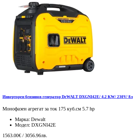
Инверторен бензинов генератор DeWALT DXGNI42E/ 4.2 KW/ 230V/ 8л
Монофазен агрегат за ток 175 куб.см 5.7 hp
Марка:
Dewalt
Модел:
DXGNI42E
1563.00€ / 3056.96лв.