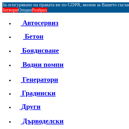
За осигуряване на правата ви по GDPR, молим за Вашето съгл
Затвори
Опции
Разбрах
Автосервиз
Бетон
Боядисване
Водни помпи
Генератори
Градински
Други
Дърводелски