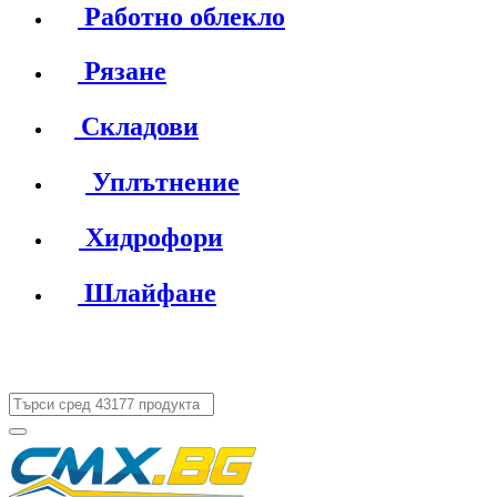
Работно облекло
Рязане
Складови
Уплътнение
Хидрофори
Шлайфане