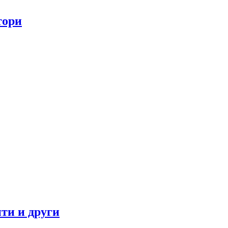
тори
ти и други