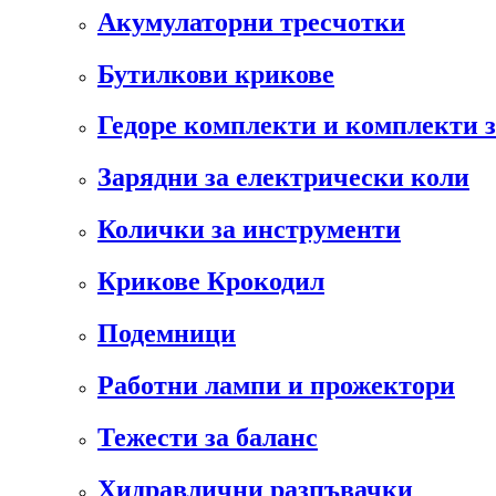
Акумулаторни тресчотки
Бутилкови крикове
Гедоре комплекти и комплекти 
Зарядни за електрически коли
Колички за инструменти
Крикове Крокодил
Подемници
Работни лампи и прожектори
Тежести за баланс
Хидравлични разпъвачки