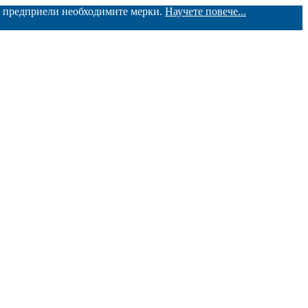
ме предприели необходимите мерки.
Научете повече...