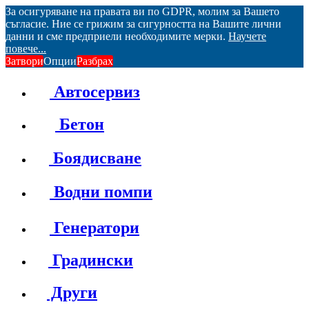
За осигуряване на правата ви по GDPR, молим за Вашето
съгласие. Ние се грижим за сигурността на Вашите лични
данни и сме предприели необходимите мерки.
Научете
повече...
Затвори
Опции
Разбрах
Автосервиз
Бетон
Боядисване
Водни помпи
Генератори
Градински
Други