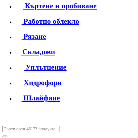
Къртене и пробиване
Работно облекло
Рязане
Складови
Уплътнение
Хидрофори
Шлайфане