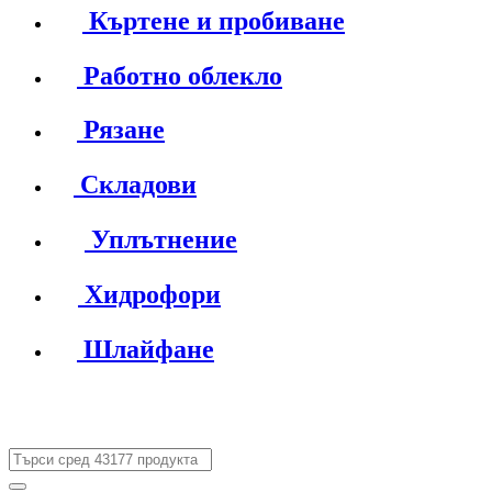
Къртене и пробиване
Работно облекло
Рязане
Складови
Уплътнение
Хидрофори
Шлайфане