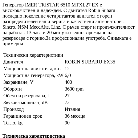
Генератор IMER TRISTAR 6510 MTXL27 EX е
висококачствен и надежден. С двигател Robin Subaru -
последно поколение четиритактов двигател с горен
разпределителен вал и верига и качествени алтернатори -
Sincro, NSM MeccAlte, Linz. С ръчен старт и продължителност
на работа - 13 часа и 20 минути с едно зареждане на
резервоара с гориво.За професионална употреба. Снимката е
примерна.
Технически характеристики
Двигател
ROBIN SUBARU EX35
Мощност на двигателя, к.с.
12
Мощност на генератора, kW
6,0
Захранване, V
400
Обороти
3600 rpm
Обем на резервоара, l
27
Звукова мощност, dB
72
Произход
Италия
Гаранционен срок
36 месеца
Тегло, kg
90
Техническа характеристика