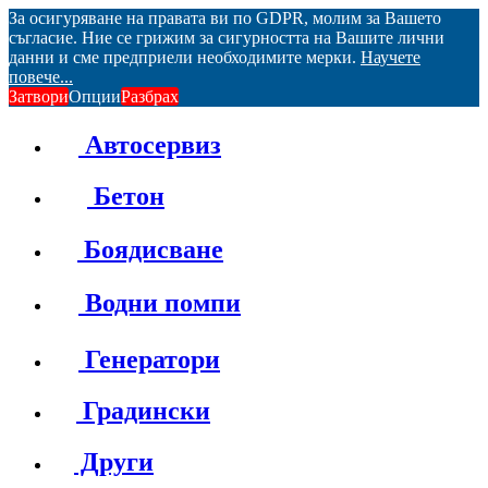
За осигуряване на правата ви по GDPR, молим за Вашето
съгласие. Ние се грижим за сигурността на Вашите лични
данни и сме предприели необходимите мерки.
Научете
повече...
Затвори
Опции
Разбрах
Автосервиз
Бетон
Боядисване
Водни помпи
Генератори
Градински
Други