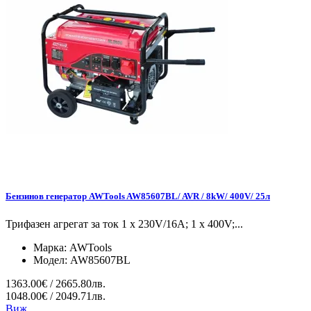
Бензинов генератор AWTools AW85607BL/ AVR / 8kW/ 400V/ 25л
Трифазен агрегат за ток 1 x 230V/16A; 1 x 400V;...
Марка:
AWTools
Модел:
AW85607BL
1363.00€ / 2665.80лв.
1048.00€ / 2049.71лв.
Виж