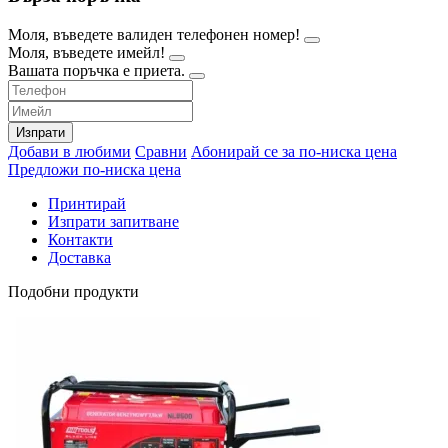
Моля, въведете валиден телефонен номер!
Моля, въведете имейл!
Вашата поръчка е приета.
Изпрати
Добави в любими
Сравни
Абонирай се за по-ниска цена
Предложи по-ниска цена
Принтирай
Изпрати запитване
Контакти
Доставка
Подобни продукти